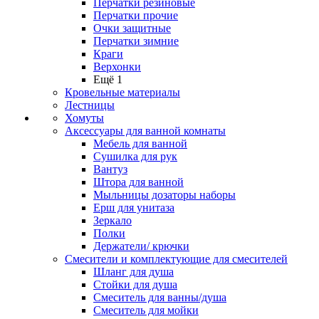
Перчатки резиновые
Перчатки прочие
Очки защитные
Перчатки зимние
Краги
Верхонки
Ещё 1
Кровельные материалы
Лестницы
Хомуты
Аксессуары для ванной комнаты
Мебель для ванной
Сушилка для рук
Вантуз
Штора для ванной
Мыльницы дозаторы наборы
Ерш для унитаза
Зеркало
Полки
Держатели/ крючки
Смесители и комплектующие для смесителей
Шланг для душа
Стойки для душа
Смеситель для ванны/душа
Смеситель для мойки