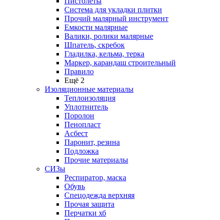
Пистолеты
Система для укладки плитки
Прочий малярный инструмент
Емкости малярные
Валики, ролики малярные
Шпатель, скребок
Гладилка, кельма, терка
Маркер, карандаш строительный
Правило
Ещё 2
Изоляционные материалы
Теплоизоляция
Уплотнитель
Поролон
Пенопласт
Асбест
Паронит, резина
Подложка
Прочие материалы
СИЗы
Респиратор, маска
Обувь
Спецодежда верхняя
Прочая защита
Перчатки хб