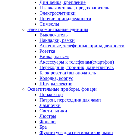
Дин-рейка, крепление
Плавкая вставка, предохранитель
Электросчетчики
Прочие принадлежности
Символы
Электромонтажные единицы
Выключатель
Накладки, рамки
Антенные, телефонные принадлежности
Розетка
Вилка, разъем
Аксессуары к телефонам(смартфон)
Переходник, тройник, разветвитель
Блок розетка+выключатель
Колодка, корпус
Шнуры электро
Осветительные приборы, фонари
Прожектор
Патрон, переходник для ламп
Лампочки
Светильники
Люстры
Фонари
Бра
Фурнитура для светильников, ламп