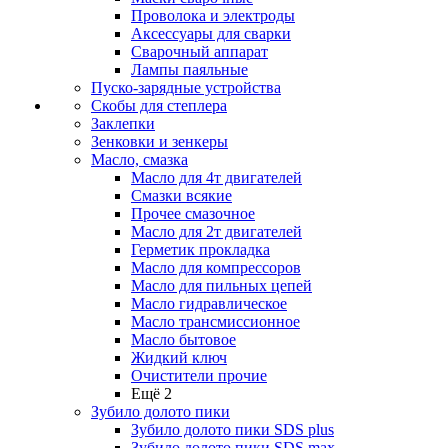
Проволока и электроды
Аксессуары для сварки
Сварочный аппарат
Лампы паяльные
Пуско-зарядные устройства
Скобы для степлера
Заклепки
Зенковки и зенкеры
Масло, смазка
Масло для 4т двигателей
Смазки всякие
Прочее смазочное
Масло для 2т двигателей
Герметик прокладка
Масло для компрессоров
Масло для пильных цепей
Масло гидравлическое
Масло трансмиссионное
Масло бытовое
Жидкий ключ
Очистители прочие
Ещё 2
Зубило долото пики
Зубило долото пики SDS plus
Зубило долото пики SDS max