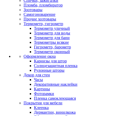
Спички, зажигалки
Пломба, пломбиратор
Зоотовары
Самогоноварение
Прочие хозтовары
Термометр, гигрометр
Термометр уличный
Термометр для воды
Термометр для бани
Термометры всякие
Гигрометр, барометр
Термометр оконный
Оформление окна
Карнизы для штор
Солнцезащитная пленка
Рулонные шторы
Декор для стен
Часы
Декоративные наклейки
Картины
Фоторамки
Пленка самоклеющаяся
Покрытия для мебели
Клеенка
Дермантин, винилкожа