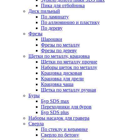
Пика для отбойника
Диск пильный
По ламинату
По аллюминию и пластику
По дереву
Фрезы
Шарошки
Фрезы по металлу
Фрезы по дереву
Щетки по металлу, крацовка
Щетки по металлу прочие
Наборы щеток по металлу
Крацовка дисковая
Крацовка для дрели
Крацовка чаша
Щетка по металлу ручная
Буры
Бур SDS max
Переходники для буров
Бур SDS plus
Наборы насадок для гравера
Сверла
По стеклу и керамике
Сверло по бетону