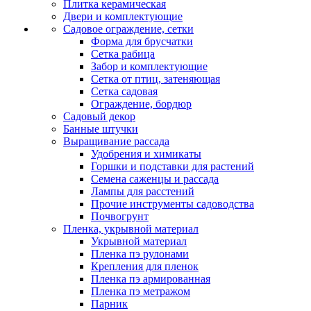
Плитка керамическая
Двери и комплектующие
Садовое ограждение, сетки
Форма для брусчатки
Сетка рабица
Забор и комплектующие
Сетка от птиц, затеняющая
Сетка садовая
Ограждение, бордюр
Садовый декор
Банные штучки
Выращивание рассада
Удобрения и химикаты
Горшки и подставки для растений
Семена саженцы и рассада
Лампы для расстений
Прочие инструменты садоводства
Почвогрунт
Пленка, укрывной материал
Укрывной материал
Пленка пэ рулонами
Крепления для пленок
Пленка пэ армированная
Пленка пэ метражом
Парник