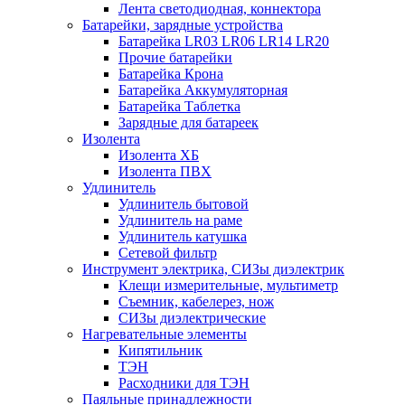
Лента светодиодная, коннектора
Батарейки, зарядные устройства
Батарейка LR03 LR06 LR14 LR20
Прочие батарейки
Батарейка Крона
Батарейка Аккумуляторная
Батарейка Таблетка
Зарядные для батареек
Изолента
Изолента ХБ
Изолента ПВХ
Удлинитель
Удлинитель бытовой
Удлинитель на раме
Удлинитель катушка
Сетевой фильтр
Инструмент электрика, СИЗы диэлектрик
Клещи измерительные, мультиметр
Съемник, кабелерез, нож
СИЗы диэлектрические
Нагревательные элементы
Кипятильник
ТЭН
Расходники для ТЭН
Паяльные принадлежности