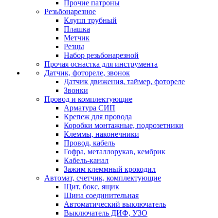
Прочие патроны
Резьбонарезное
Клупп трубный
Плашка
Метчик
Резцы
Набор резьбонарезной
Прочая оснастка для инструмента
Датчик, фотореле, звонок
Датчик движения, таймер, фотореле
Звонки
Провод и комплектующие
Арматура СИП
Крепеж для провода
Коробки монтажные, подрозетники
Клеммы, наконечники
Провод, кабель
Гофра, металлорукав, кембрик
Кабель-канал
Зажим клеммный крокодил
Автомат, счетчик, комплектующие
Щит, бокс, ящик
Шина соединительная
Автоматический выключатель
Выключатель ДИФ, УЗО