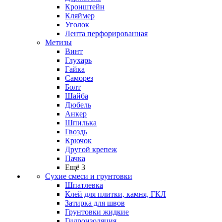
Кронштейн
Кляймер
Уголок
Лента перфорированная
Метизы
Винт
Глухарь
Гайка
Саморез
Болт
Шайба
Дюбель
Анкер
Шпилька
Гвоздь
Крючок
Другой крепеж
Пачка
Ещё 3
Сухие смеси и грунтовки
Шпатлевка
Клей для плитки, камня, ГКЛ
Затирка для швов
Грунтовки жидкие
Гидроизоляция