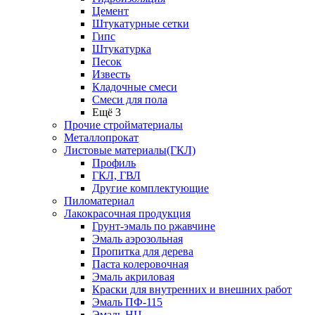
Цемент
Штукатурные сетки
Гипс
Штукатурка
Песок
Известь
Кладочные смеси
Смеси для пола
Ещё 3
Прочие стройматериалы
Металлопрокат
Листовые материалы(ГКЛ)
Профиль
ГКЛ, ГВЛ
Другие комплектующие
Пиломатериал
Лакокрасочная продукция
Грунт-эмаль по ржавчине
Эмаль аэрозольная
Пропитка для дерева
Паста колеровочная
Эмаль акриловая
Краски для внутренних и внешних работ
Эмаль ПФ-115
Эмаль НЦ