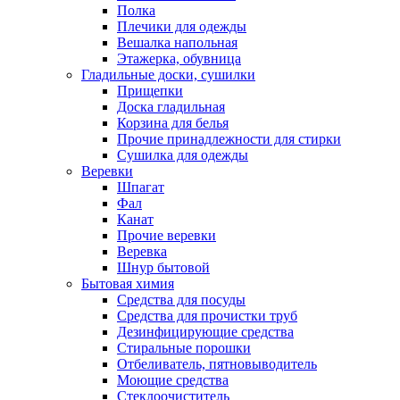
Полка
Плечики для одежды
Вешалка напольная
Этажерка, обувница
Гладильные доски, сушилки
Прищепки
Доска гладильная
Корзина для белья
Прочие принадлежности для стирки
Сушилка для одежды
Веревки
Шпагат
Фал
Канат
Прочие веревки
Веревка
Шнур бытовой
Бытовая химия
Средства для посуды
Средства для прочистки труб
Дезинфицирующие средства
Стиральные порошки
Отбеливатель, пятновыводитель
Моющие средства
Стеклоочиститель