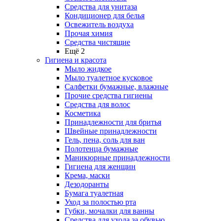
Средства для унитаза
Кондиционер для белья
Освежитель воздуха
Прочая химия
Средства чистящие
Ещё 2
Гигиена и красота
Мыло жидкое
Мыло туалетное кусковое
Салфетки бумажные, влажные
Прочие средства гигиены
Средства для волос
Косметика
Принадлежности для бритья
Швейные принадлежности
Гель, пена, соль для ван
Полотенца бумажные
Маникюрные принадлежности
Гигиена для женщин
Крема, маски
Дезодоранты
Бумага туалетная
Уход за полостью рта
Губки, мочалки для ванны
Средства для ухода за обувью