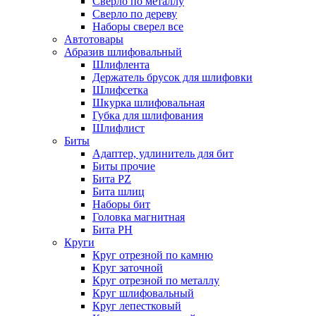
Сверло по металлу
Сверло по дереву
Наборы сверел все
Автотовары
Абразив шлифовальный
Шлифлента
Держатель брусок для шлифовки
Шлифсетка
Шкурка шлифовальная
Губка для шлифования
Шлифлист
Биты
Адаптер, удлинитель для бит
Биты прочие
Бита PZ
Бита шлиц
Наборы бит
Головка магнитная
Бита PH
Круги
Круг отрезной по камню
Круг заточной
Круг отрезной по металлу
Круг шлифовальный
Круг лепестковый