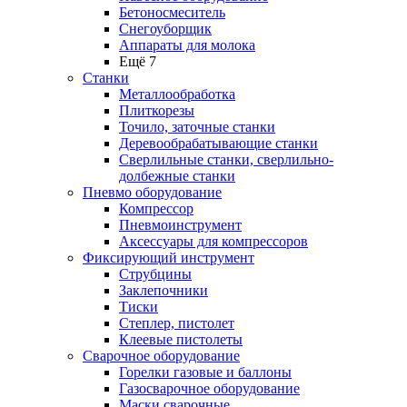
Бетоносмеситель
Снегоуборщик
Аппараты для молока
Ещё 7
Станки
Металлообработка
Плиткорезы
Точило, заточные станки
Деревообрабатывающие станки
Сверлильные станки, сверлильно-
долбежные станки
Пневмо оборудование
Компрессор
Пневмоинструмент
Аксессуары для компрессоров
Фиксирующий инструмент
Струбцины
Заклепочники
Тиски
Степлер, пистолет
Клеевые пистолеты
Сварочное оборудование
Горелки газовые и баллоны
Газосварочное оборудование
Маски сварочные