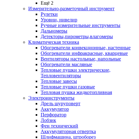
Ещё 2
Измерительно-разметочный инструмент
Рулетки
Уровни, нивелир
Ручные измерительные инструменты
Дальномеры
Детекторы,пирометры,влагомеры
Климатическая техника
Обогреватели конвекционные, настенные
Обогреватели инфракрасные, кварцевые
Вентиляторы настольные, напольные
Обогреватели масляные
Тепловые пушки электрические,
Тепловентиляторы
Тепловые завесы
Тепловые пушки газовые
Тепловая пушка жидкотопливная
Электроинструменты
Дрель шуруповерт
Аккумулятор
Перфоратор
Лобзик
Фен технический
Аккумуляторная отвертка
Шлифмашина, штроборез