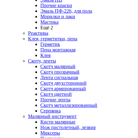
Прочие краски
Эмаль ПФ-226, для пола
Морилки и лаки
Мастика
Ещё 2
Реактивы
Клея, герметитки, пена
Герметик
Пена монтажная
Клея
Скотч, ленты
Скотч малярный
Скотч прозрачный
Лента сигнальная
Скотч двухсторонний
Скотч армированный
Скотч цветной
Прочие ленты
Скотч металлизированный
Серпянка
Малярный инструмент
Кисти малярные
Нож пистолетный, лезвия
Миксеры