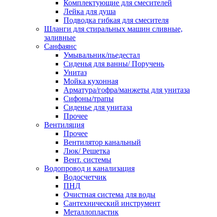
Комплектующие для смесителей
Лейка для душа
Подводка гибкая для смесителя
Шланги для стиральных машин сливные,
заливные
Санфаянс
Умывальник/пьедестал
Сиденья для ванны/ Поручень
Унитаз
Мойка кухонная
Арматура/гофра/манжеты для унитаза
Сифоны/трапы
Сиденье для унитаза
Прочее
Вентиляция
Прочее
Вентилятор канальный
Люк/ Решетка
Вент. системы
Водопровод и канализация
Водосчетчик
ПНД
Очистная система для воды
Сантехнический инструмент
Металлопластик