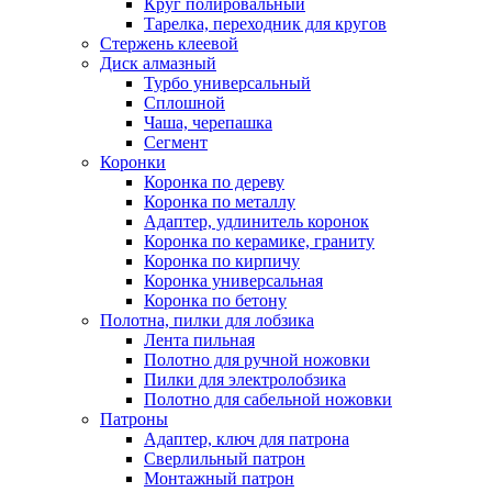
Круг полировальный
Тарелка, переходник для кругов
Стержень клеевой
Диск алмазный
Турбо универсальный
Сплошной
Чаша, черепашка
Сегмент
Коронки
Коронка по дереву
Коронка по металлу
Адаптер, удлинитель коронок
Коронка по керамике, граниту
Коронка по кирпичу
Коронка универсальная
Коронка по бетону
Полотна, пилки для лобзика
Лента пильная
Полотно для ручной ножовки
Пилки для электролобзика
Полотно для сабельной ножовки
Патроны
Адаптер, ключ для патрона
Сверлильный патрон
Монтажный патрон