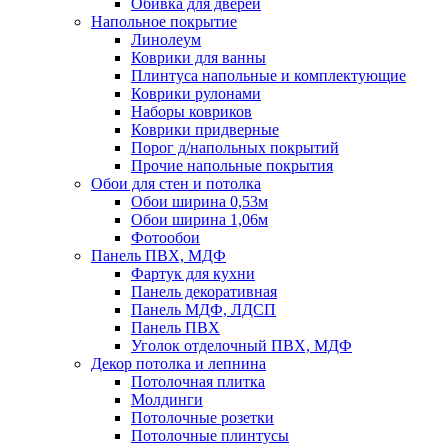
Обивка для дверей
Напольное покрытие
Линолеум
Коврики для ванны
Плинтуса напольные и комплектующие
Коврики рулонами
Наборы ковриков
Коврики придверные
Порог д/напольных покрытий
Прочие напольные покрытия
Обои для стен и потолка
Обои ширина 0,53м
Обои ширина 1,06м
Фотообои
Панель ПВХ, МДФ
Фартук для кухни
Панель декоративная
Панель МДФ, ЛДСП
Панель ПВХ
Уголок отделочный ПВХ, МДФ
Декор потолка и лепнина
Потолочная плитка
Молдинги
Потолочные розетки
Потолочные плинтусы