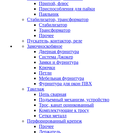
Припой, флюс
Приспособления для пайки
Паяльник
Стабилизатор, трансформатор
Стабилизатор
Трансформатор
Прочее
Пускатель, контактор, реле
Замочноскобяное
Дверная фурнитура
Система Джокер
Замки и фурнитура
Крючки
Петли
Мебельная фурнитура
Фурнитура для окон ПВХ
Такелаж
Цепь сварная
Подъемный механизм, устройство
Трос, канат оцинкованный
Комплектующие к тросу
Сетки металл
Перфорированный крепеж
Прочее
Держатель