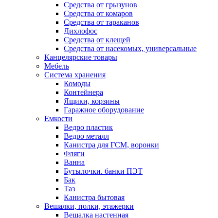
Средства от грызунов
Средства от комаров
Средства от тараканов
Дихлофос
Средства от клещей
Средства от насекомых, универсальные
Канцелярские товары
Мебель
Система хранения
Комоды
Контейнера
Ящики, корзины
Гаражное оборудование
Емкости
Ведро пластик
Ведро металл
Канистра для ГСМ, воронки
Фляги
Ванна
Бутылочки. банки ПЭТ
Бак
Таз
Канистра бытовая
Вешалки, полки, этажерки
Вешалка настенная