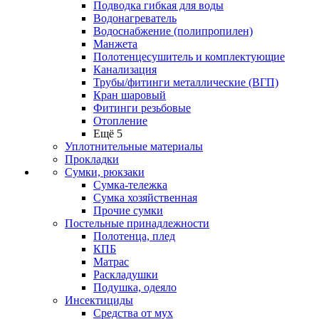
Подводка гибкая для воды
Водонагреватель
Водоснабжение (полипропилен)
Манжета
Полотенцесушитель и комплектующие
Канализация
Трубы/фитинги металлические (ВГП)
Кран шаровый
Фитинги резьбовые
Отопление
Ещё 5
Уплотнительные материалы
Прокладки
Сумки, рюкзаки
Сумка-тележка
Сумка хозяйственная
Прочие сумки
Постельные принадлежности
Полотенца, плед
КПБ
Матрас
Раскладушки
Подушка, одеяло
Инсектициды
Средства от мух