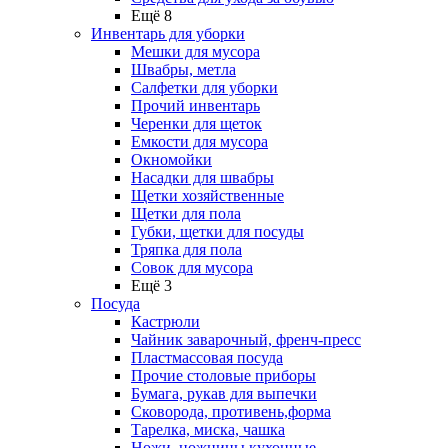
Ещё 8
Инвентарь для уборки
Мешки для мусора
Швабры, метла
Салфетки для уборки
Прочий инвентарь
Черенки для щеток
Емкости для мусора
Окномойки
Насадки для швабры
Щетки хозяйственные
Щетки для пола
Губки, щетки для посуды
Тряпка для пола
Совок для мусора
Ещё 3
Посуда
Кастрюли
Чайник заварочный, френч-пресс
Пластмассовая посуда
Прочие столовые приборы
Бумага, рукав для выпечки
Сковорода, противень,форма
Тарелка, миска, чашка
Ножи, ножницы кухонные