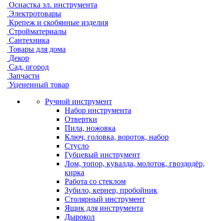
Оснастка эл. инструмента
Электротовары
Крепеж и скобянные изделия
Стройматериалы
Сантехника
Товары для дома
Декор
Сад, огород
Запчасти
Уцененный товар
Ручной инструмент
Набор инструмента
Отвертки
Пила, ножовка
Ключ, головка, вороток, набор
Стусло
Губцевый инструмент
Лом, топор, кувалда, молоток, гвоздодёр,
кирка
Работа со стеклом
Зубило, кернер, пробойник
Столярный инструмент
Ящик для инструмента
Дырокол