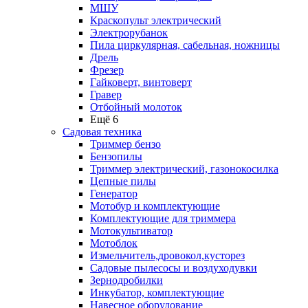
МШУ
Краскопульт электрический
Электрорубанок
Пила циркулярная, сабельная, ножницы
Дрель
Фрезер
Гайковерт, винтоверт
Гравер
Отбойный молоток
Ещё 6
Садовая техника
Триммер бензо
Бензопилы
Триммер электрический, газонокосилка
Цепные пилы
Генератор
Мотобур и комплектующие
Комплектующие для триммера
Мотокультиватор
Мотоблок
Измельчитель,дровокол,кусторез
Садовые пылесосы и воздуходувки
Зернодробилки
Инкубатор, комплектующие
Навесное оборудование