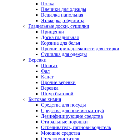
Полка
Плечики для одежды
Вешалка напольная
Этажерка, обувница
Гладильные доски, сушилки
Прищепки
Доска гладильная
Корзина для белья
Прочие принадлежности для стирки
Сушилка для одежды
Веревки
Шпагат
Фал
Канат
Прочие веревки
Веревка
Шнур бытовой
Бытовая химия
Средства для посуды
Средства для прочистки труб
Дезинфицирующие средства
Стиральные порошки
Отбеливатель, пятновыводитель
Моющие средства
Стеклоочиститель