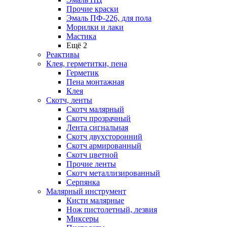
Прочие краски
Эмаль ПФ-226, для пола
Морилки и лаки
Мастика
Ещё 2
Реактивы
Клея, герметитки, пена
Герметик
Пена монтажная
Клея
Скотч, ленты
Скотч малярный
Скотч прозрачный
Лента сигнальная
Скотч двухсторонний
Скотч армированный
Скотч цветной
Прочие ленты
Скотч металлизированный
Серпянка
Малярный инструмент
Кисти малярные
Нож пистолетный, лезвия
Миксеры