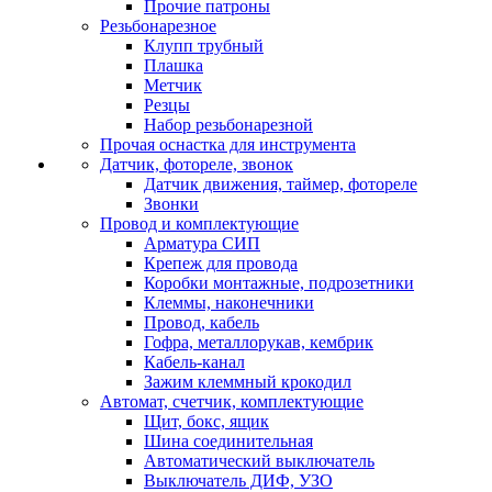
Прочие патроны
Резьбонарезное
Клупп трубный
Плашка
Метчик
Резцы
Набор резьбонарезной
Прочая оснастка для инструмента
Датчик, фотореле, звонок
Датчик движения, таймер, фотореле
Звонки
Провод и комплектующие
Арматура СИП
Крепеж для провода
Коробки монтажные, подрозетники
Клеммы, наконечники
Провод, кабель
Гофра, металлорукав, кембрик
Кабель-канал
Зажим клеммный крокодил
Автомат, счетчик, комплектующие
Щит, бокс, ящик
Шина соединительная
Автоматический выключатель
Выключатель ДИФ, УЗО