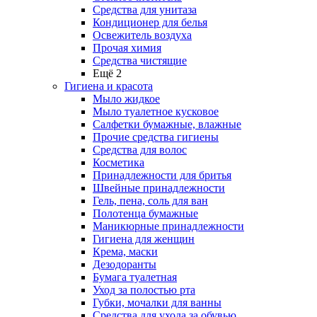
Средства для унитаза
Кондиционер для белья
Освежитель воздуха
Прочая химия
Средства чистящие
Ещё 2
Гигиена и красота
Мыло жидкое
Мыло туалетное кусковое
Салфетки бумажные, влажные
Прочие средства гигиены
Средства для волос
Косметика
Принадлежности для бритья
Швейные принадлежности
Гель, пена, соль для ван
Полотенца бумажные
Маникюрные принадлежности
Гигиена для женщин
Крема, маски
Дезодоранты
Бумага туалетная
Уход за полостью рта
Губки, мочалки для ванны
Средства для ухода за обувью