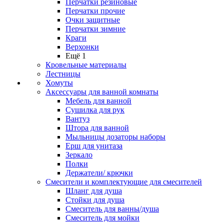
Перчатки резиновые
Перчатки прочие
Очки защитные
Перчатки зимние
Краги
Верхонки
Ещё 1
Кровельные материалы
Лестницы
Хомуты
Аксессуары для ванной комнаты
Мебель для ванной
Сушилка для рук
Вантуз
Штора для ванной
Мыльницы дозаторы наборы
Ерш для унитаза
Зеркало
Полки
Держатели/ крючки
Смесители и комплектующие для смесителей
Шланг для душа
Стойки для душа
Смеситель для ванны/душа
Смеситель для мойки