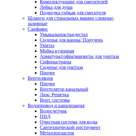
Комплектующие для смесителей
Лейка для душа
Подводка гибкая для смесителя
Шланги для стиральных машин сливные,
заливные
Санфаянс
Умывальник/пьедестал
Сиденья для ванны/ Поручень
Унитаз
Мойка кухонная
Арматура/гофра/манжеты для унитаза
Сифоны/трапы
Сиденье для унитаза
Прочее
Вентиляция
Прочее
Вентилятор канальный
Люк/ Решетка
Вент. системы
Водопровод и канализация
Водосчетчик
ПНД
Очистная система для воды
Сантехнический инструмент
Металлопластик