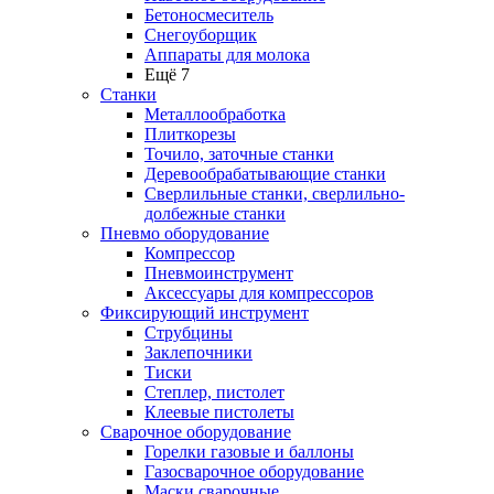
Бетоносмеситель
Снегоуборщик
Аппараты для молока
Ещё 7
Станки
Металлообработка
Плиткорезы
Точило, заточные станки
Деревообрабатывающие станки
Сверлильные станки, сверлильно-
долбежные станки
Пневмо оборудование
Компрессор
Пневмоинструмент
Аксессуары для компрессоров
Фиксирующий инструмент
Струбцины
Заклепочники
Тиски
Степлер, пистолет
Клеевые пистолеты
Сварочное оборудование
Горелки газовые и баллоны
Газосварочное оборудование
Маски сварочные