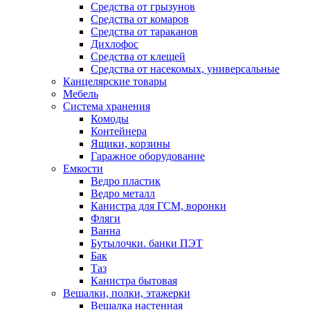
Средства от грызунов
Средства от комаров
Средства от тараканов
Дихлофос
Средства от клещей
Средства от насекомых, универсальные
Канцелярские товары
Мебель
Система хранения
Комоды
Контейнера
Ящики, корзины
Гаражное оборудование
Емкости
Ведро пластик
Ведро металл
Канистра для ГСМ, воронки
Фляги
Ванна
Бутылочки. банки ПЭТ
Бак
Таз
Канистра бытовая
Вешалки, полки, этажерки
Вешалка настенная