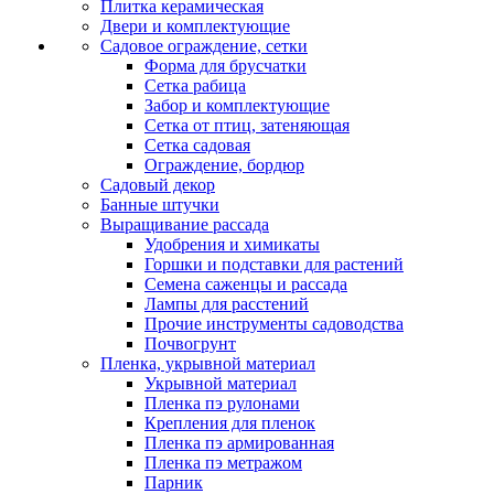
Плитка керамическая
Двери и комплектующие
Садовое ограждение, сетки
Форма для брусчатки
Сетка рабица
Забор и комплектующие
Сетка от птиц, затеняющая
Сетка садовая
Ограждение, бордюр
Садовый декор
Банные штучки
Выращивание рассада
Удобрения и химикаты
Горшки и подставки для растений
Семена саженцы и рассада
Лампы для расстений
Прочие инструменты садоводства
Почвогрунт
Пленка, укрывной материал
Укрывной материал
Пленка пэ рулонами
Крепления для пленок
Пленка пэ армированная
Пленка пэ метражом
Парник