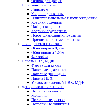
Обивка для дверей
Напольное покрытие
Линолеум
Коврики для ванны
Плинтуса напольные и комплектующие
Коврики рулонами
Наборы ковриков
Коврики придверные
Порог д/напольных покрытий
Прочие напольные покрытия
Обои для стен и потолка
Обои ширина 0,53м
Обои ширина 1,06м
Фотообои
Панель ПВХ, МДФ
Фартук для кухни
Панель декоративная
Панель МДФ, ЛДСП
Панель ПВХ
Уголок отделочный ПВХ, МДФ
Декор потолка и лепнина
Потолочная плитка
Молдинги
Потолочные розетки
Потолочные плинтусы