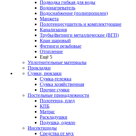
Подводка гибкая для воды
Водонагреватель
Водоснабжение (полипропилен)
Манжета
Полотенцесушитель и комплектующие
Канализация
Трубы/фитинги металлические (ВГП)
Кран шаровый
Фитинги резьбовые
Отопление
Ещё 5
Уплотнительные материалы
Прокладки
Сумки, рюкзаки
Сумка-тележка
Сумка хозяйственная
Прочие сумки
Постельные принадлежности
Полотенца, плед
КПБ
Матрас
Раскладушки
Подушка, одеяло
Инсектициды
Средства от мух