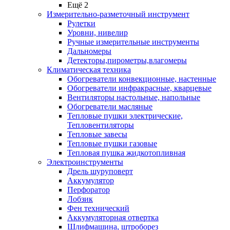
Ещё 2
Измерительно-разметочный инструмент
Рулетки
Уровни, нивелир
Ручные измерительные инструменты
Дальномеры
Детекторы,пирометры,влагомеры
Климатическая техника
Обогреватели конвекционные, настенные
Обогреватели инфракрасные, кварцевые
Вентиляторы настольные, напольные
Обогреватели масляные
Тепловые пушки электрические,
Тепловентиляторы
Тепловые завесы
Тепловые пушки газовые
Тепловая пушка жидкотопливная
Электроинструменты
Дрель шуруповерт
Аккумулятор
Перфоратор
Лобзик
Фен технический
Аккумуляторная отвертка
Шлифмашина, штроборез