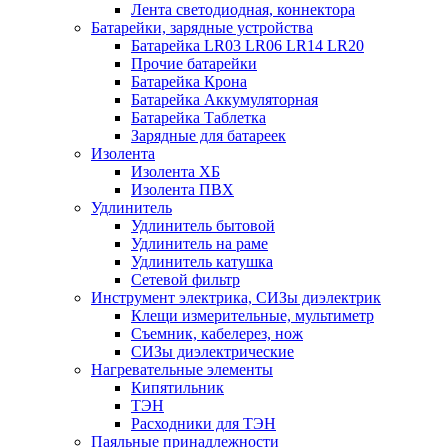
Лента светодиодная, коннектора
Батарейки, зарядные устройства
Батарейка LR03 LR06 LR14 LR20
Прочие батарейки
Батарейка Крона
Батарейка Аккумуляторная
Батарейка Таблетка
Зарядные для батареек
Изолента
Изолента ХБ
Изолента ПВХ
Удлинитель
Удлинитель бытовой
Удлинитель на раме
Удлинитель катушка
Сетевой фильтр
Инструмент электрика, СИЗы диэлектрик
Клещи измерительные, мультиметр
Съемник, кабелерез, нож
СИЗы диэлектрические
Нагревательные элементы
Кипятильник
ТЭН
Расходники для ТЭН
Паяльные принадлежности