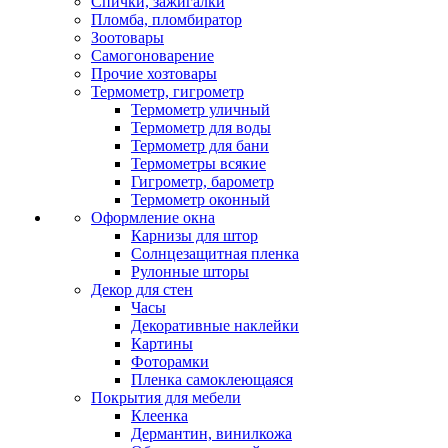
Спички, зажигалки
Пломба, пломбиратор
Зоотовары
Самогоноварение
Прочие хозтовары
Термометр, гигрометр
Термометр уличный
Термометр для воды
Термометр для бани
Термометры всякие
Гигрометр, барометр
Термометр оконный
Оформление окна
Карнизы для штор
Солнцезащитная пленка
Рулонные шторы
Декор для стен
Часы
Декоративные наклейки
Картины
Фоторамки
Пленка самоклеющаяся
Покрытия для мебели
Клеенка
Дермантин, винилкожа