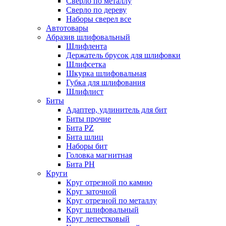
Сверло по металлу
Сверло по дереву
Наборы сверел все
Автотовары
Абразив шлифовальный
Шлифлента
Держатель брусок для шлифовки
Шлифсетка
Шкурка шлифовальная
Губка для шлифования
Шлифлист
Биты
Адаптер, удлинитель для бит
Биты прочие
Бита PZ
Бита шлиц
Наборы бит
Головка магнитная
Бита PH
Круги
Круг отрезной по камню
Круг заточной
Круг отрезной по металлу
Круг шлифовальный
Круг лепестковый