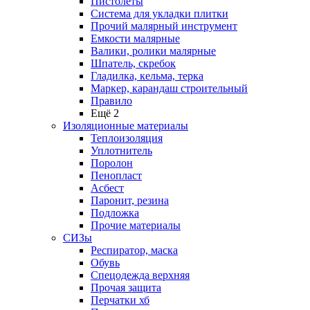
Пистолеты
Система для укладки плитки
Прочий малярный инструмент
Емкости малярные
Валики, ролики малярные
Шпатель, скребок
Гладилка, кельма, терка
Маркер, карандаш строительный
Правило
Ещё 2
Изоляционные материалы
Теплоизоляция
Уплотнитель
Поролон
Пенопласт
Асбест
Паронит, резина
Подложка
Прочие материалы
СИЗы
Респиратор, маска
Обувь
Спецодежда верхняя
Прочая защита
Перчатки хб