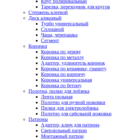
Круг полировальный
Тарелка, переходник для кругов
Стержень клеевой
Диск алмазный
Турбо универсальный
Сплошной
Чаша, черепашка
Сегмент
Коронки
Коронка по дереву
Коронка по металлу
Адаптер, удлинитель коронок
Коронка по керамике, граниту
Коронка по кирпичу
Коронка универсальная
Коронка по бетону
Полотна, пилки для лобзика
Лента пильная
Полотно для ручной ножовки
Пилки для электролобзика
Полотно для сабельной ножовки
Патроны
Адаптер, ключ для патрона
Сверлильный патрон
Монтажный патрон