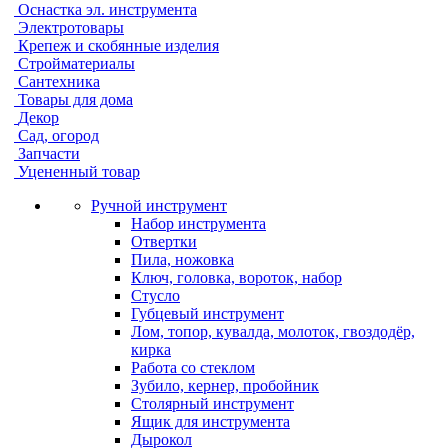
Оснастка эл. инструмента
Электротовары
Крепеж и скобянные изделия
Стройматериалы
Сантехника
Товары для дома
Декор
Сад, огород
Запчасти
Уцененный товар
Ручной инструмент
Набор инструмента
Отвертки
Пила, ножовка
Ключ, головка, вороток, набор
Стусло
Губцевый инструмент
Лом, топор, кувалда, молоток, гвоздодёр,
кирка
Работа со стеклом
Зубило, кернер, пробойник
Столярный инструмент
Ящик для инструмента
Дырокол