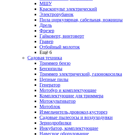
МШУ
Краскопульт электрический
Электрорубанок
Пила циркулярная, сабельная, ножницы
Дрель
Фрезер
Гайковерт, винтоверт
Гравер
Отбойный молоток
Ещё 6
Садовая техника
Триммер бензо
Бензопилы
Триммер электрический, газонокосилка
Цепные пилы
Генератор
Мотобур и комплектующие
Комплектующие для триммера
Мотокультиватор
Мотоблок
Измельчитель,дровокол,кусторез
Садовые пылесосы и воздуходувки
Зернодробилки
Инкубатор, комплектующие
Навесное оборудование