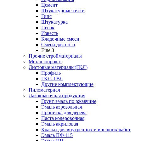
Цемент
Штукатурные сетки
Гипс
Штукатурка
Песок
Известь
Кладочные смеси
Смеси для пола
Ещё 3
Прочие стройматериалы
Металлопрокат
Листовые материалы(ГКЛ)
Профиль
ГКЛ, ГВЛ
Другие комплектующие
Пиломатериал
Лакокрасочная продукция
Грунт-эмаль по ржавчине
Эмаль аэрозольная
Пропитка для дерева
Паста колеровочная
Эмаль акриловая
Краски для внутренних и внешних работ
Эмаль ПФ-115
Эмаль НЦ