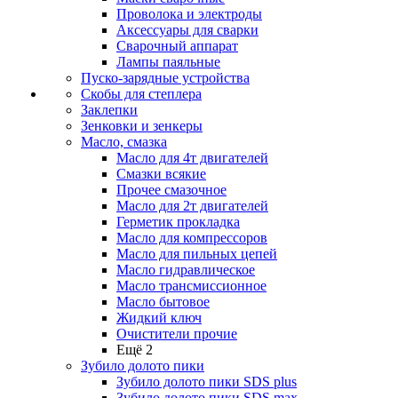
Проволока и электроды
Аксессуары для сварки
Сварочный аппарат
Лампы паяльные
Пуско-зарядные устройства
Скобы для степлера
Заклепки
Зенковки и зенкеры
Масло, смазка
Масло для 4т двигателей
Смазки всякие
Прочее смазочное
Масло для 2т двигателей
Герметик прокладка
Масло для компрессоров
Масло для пильных цепей
Масло гидравлическое
Масло трансмиссионное
Масло бытовое
Жидкий ключ
Очистители прочие
Ещё 2
Зубило долото пики
Зубило долото пики SDS plus
Зубило долото пики SDS max