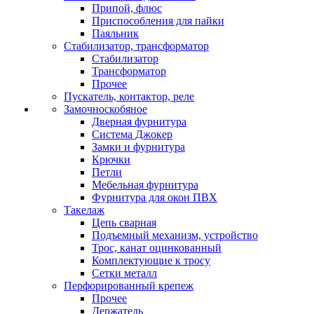
Припой, флюс
Приспособления для пайки
Паяльник
Стабилизатор, трансформатор
Стабилизатор
Трансформатор
Прочее
Пускатель, контактор, реле
Замочноскобяное
Дверная фурнитура
Система Джокер
Замки и фурнитура
Крючки
Петли
Мебельная фурнитура
Фурнитура для окон ПВХ
Такелаж
Цепь сварная
Подъемный механизм, устройство
Трос, канат оцинкованный
Комплектующие к тросу
Сетки металл
Перфорированный крепеж
Прочее
Держатель