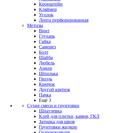
Кронштейн
Кляймер
Уголок
Лента перфорированная
Метизы
Винт
Глухарь
Гайка
Саморез
Болт
Шайба
Дюбель
Анкер
Шпилька
Гвоздь
Крючок
Другой крепеж
Пачка
Ещё 3
Сухие смеси и грунтовки
Шпатлевка
Клей для плитки, камня, ГКЛ
Затирка для швов
Грунтовки жидкие
Гидроизоляция