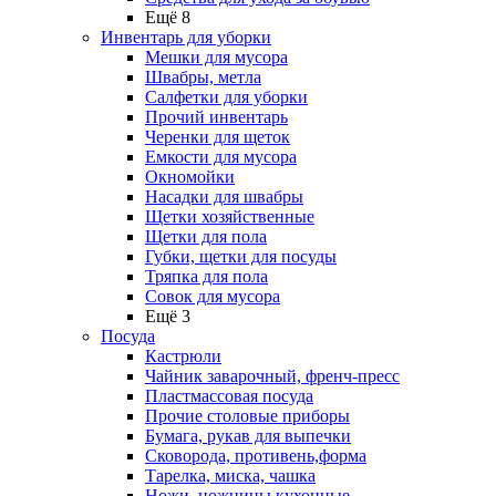
Ещё 8
Инвентарь для уборки
Мешки для мусора
Швабры, метла
Салфетки для уборки
Прочий инвентарь
Черенки для щеток
Емкости для мусора
Окномойки
Насадки для швабры
Щетки хозяйственные
Щетки для пола
Губки, щетки для посуды
Тряпка для пола
Совок для мусора
Ещё 3
Посуда
Кастрюли
Чайник заварочный, френч-пресс
Пластмассовая посуда
Прочие столовые приборы
Бумага, рукав для выпечки
Сковорода, противень,форма
Тарелка, миска, чашка
Ножи, ножницы кухонные