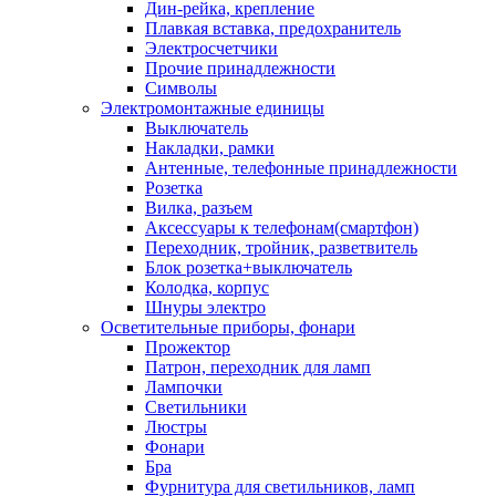
Дин-рейка, крепление
Плавкая вставка, предохранитель
Электросчетчики
Прочие принадлежности
Символы
Электромонтажные единицы
Выключатель
Накладки, рамки
Антенные, телефонные принадлежности
Розетка
Вилка, разъем
Аксессуары к телефонам(смартфон)
Переходник, тройник, разветвитель
Блок розетка+выключатель
Колодка, корпус
Шнуры электро
Осветительные приборы, фонари
Прожектор
Патрон, переходник для ламп
Лампочки
Светильники
Люстры
Фонари
Бра
Фурнитура для светильников, ламп