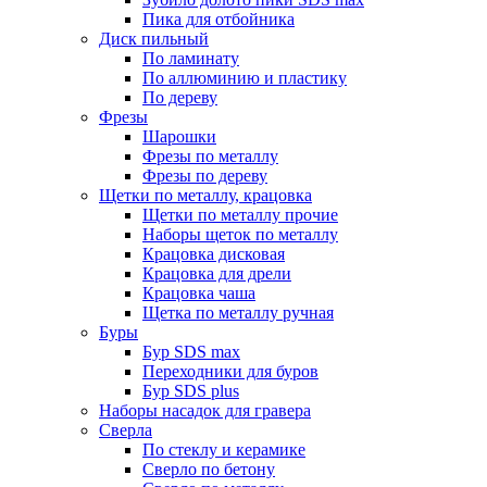
Пика для отбойника
Диск пильный
По ламинату
По аллюминию и пластику
По дереву
Фрезы
Шарошки
Фрезы по металлу
Фрезы по дереву
Щетки по металлу, крацовка
Щетки по металлу прочие
Наборы щеток по металлу
Крацовка дисковая
Крацовка для дрели
Крацовка чаша
Щетка по металлу ручная
Буры
Бур SDS max
Переходники для буров
Бур SDS plus
Наборы насадок для гравера
Сверла
По стеклу и керамике
Сверло по бетону