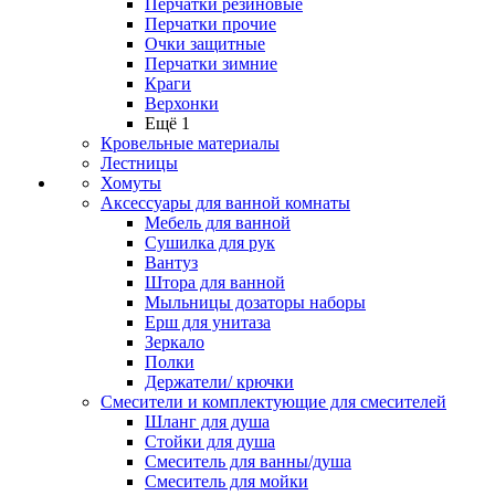
Перчатки резиновые
Перчатки прочие
Очки защитные
Перчатки зимние
Краги
Верхонки
Ещё 1
Кровельные материалы
Лестницы
Хомуты
Аксессуары для ванной комнаты
Мебель для ванной
Сушилка для рук
Вантуз
Штора для ванной
Мыльницы дозаторы наборы
Ерш для унитаза
Зеркало
Полки
Держатели/ крючки
Смесители и комплектующие для смесителей
Шланг для душа
Стойки для душа
Смеситель для ванны/душа
Смеситель для мойки