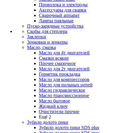
Проволока и электроды
Аксессуары для сварки
Сварочный аппарат
Лампы паяльные
Пуско-зарядные устройства
Скобы для степлера
Заклепки
Зенковки и зенкеры
Масло, смазка
Масло для 4т двигателей
Смазки всякие
Прочее смазочное
Масло для 2т двигателей
Герметик прокладка
Масло для компрессоров
Масло для пильных цепей
Масло гидравлическое
Масло трансмиссионное
Масло бытовое
Жидкий ключ
Очистители прочие
Ещё 2
Зубило долото пики
Зубило долото пики SDS plus
Зубило долото пики SDS max