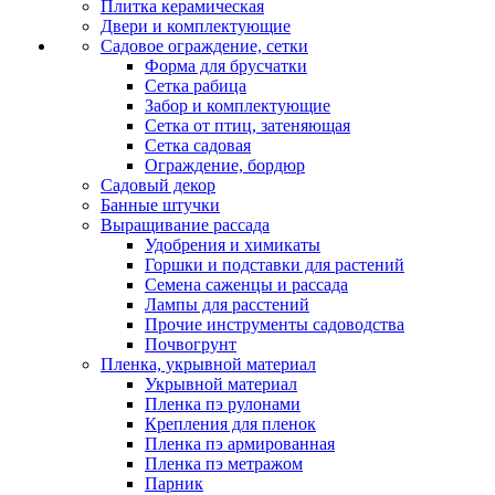
Плитка керамическая
Двери и комплектующие
Садовое ограждение, сетки
Форма для брусчатки
Сетка рабица
Забор и комплектующие
Сетка от птиц, затеняющая
Сетка садовая
Ограждение, бордюр
Садовый декор
Банные штучки
Выращивание рассада
Удобрения и химикаты
Горшки и подставки для растений
Семена саженцы и рассада
Лампы для расстений
Прочие инструменты садоводства
Почвогрунт
Пленка, укрывной материал
Укрывной материал
Пленка пэ рулонами
Крепления для пленок
Пленка пэ армированная
Пленка пэ метражом
Парник