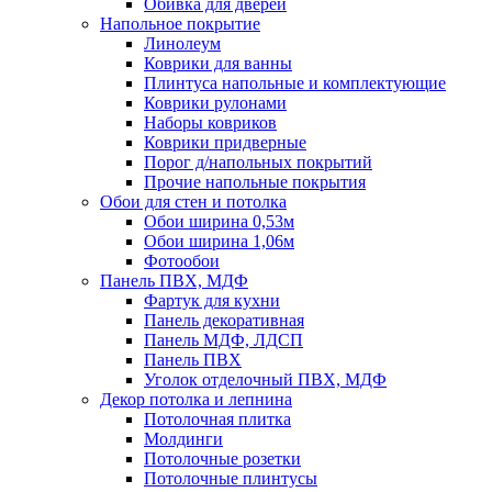
Обивка для дверей
Напольное покрытие
Линолеум
Коврики для ванны
Плинтуса напольные и комплектующие
Коврики рулонами
Наборы ковриков
Коврики придверные
Порог д/напольных покрытий
Прочие напольные покрытия
Обои для стен и потолка
Обои ширина 0,53м
Обои ширина 1,06м
Фотообои
Панель ПВХ, МДФ
Фартук для кухни
Панель декоративная
Панель МДФ, ЛДСП
Панель ПВХ
Уголок отделочный ПВХ, МДФ
Декор потолка и лепнина
Потолочная плитка
Молдинги
Потолочные розетки
Потолочные плинтусы