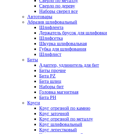
Сверло по металлу
Сверло по дереву
Наборы сверел все
Автотовары
Абразив шлифовальный
Шлифлента
Держатель брусок для шлифовки
Шлифсетка
Шкурка шлифовальная
Губка для шлифования
Шлифлист
Биты
Адаптер, удлинитель для бит
Биты прочие
Бита PZ
Бита шлиц
Наборы бит
Головка магнитная
Бита PH
Круги
Круг отрезной по камню
Круг заточной
Круг отрезной по металлу
Круг шлифовальный
Круг лепестковый