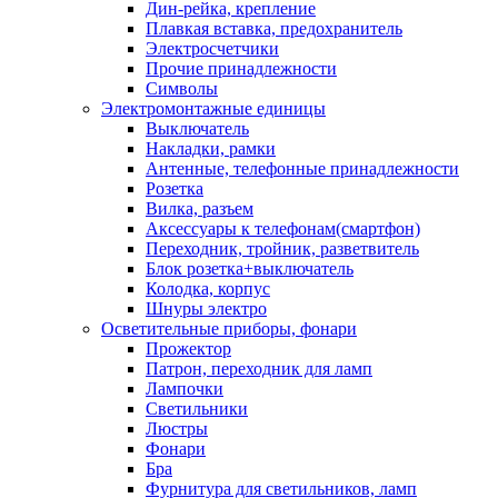
Дин-рейка, крепление
Плавкая вставка, предохранитель
Электросчетчики
Прочие принадлежности
Символы
Электромонтажные единицы
Выключатель
Накладки, рамки
Антенные, телефонные принадлежности
Розетка
Вилка, разъем
Аксессуары к телефонам(смартфон)
Переходник, тройник, разветвитель
Блок розетка+выключатель
Колодка, корпус
Шнуры электро
Осветительные приборы, фонари
Прожектор
Патрон, переходник для ламп
Лампочки
Светильники
Люстры
Фонари
Бра
Фурнитура для светильников, ламп