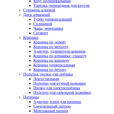
Круг полировальный
Тарелка, переходник для кругов
Стержень клеевой
Диск алмазный
Турбо универсальный
Сплошной
Чаша, черепашка
Сегмент
Коронки
Коронка по дереву
Коронка по металлу
Адаптер, удлинитель коронок
Коронка по керамике, граниту
Коронка по кирпичу
Коронка универсальная
Коронка по бетону
Полотна, пилки для лобзика
Лента пильная
Полотно для ручной ножовки
Пилки для электролобзика
Полотно для сабельной ножовки
Патроны
Адаптер, ключ для патрона
Сверлильный патрон
Монтажный патрон