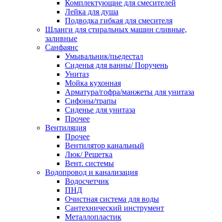
Комплектующие для смесителей
Лейка для душа
Подводка гибкая для смесителя
Шланги для стиральных машин сливные,
заливные
Санфаянс
Умывальник/пьедестал
Сиденья для ванны/ Поручень
Унитаз
Мойка кухонная
Арматура/гофра/манжеты для унитаза
Сифоны/трапы
Сиденье для унитаза
Прочее
Вентиляция
Прочее
Вентилятор канальный
Люк/ Решетка
Вент. системы
Водопровод и канализация
Водосчетчик
ПНД
Очистная система для воды
Сантехнический инструмент
Металлопластик