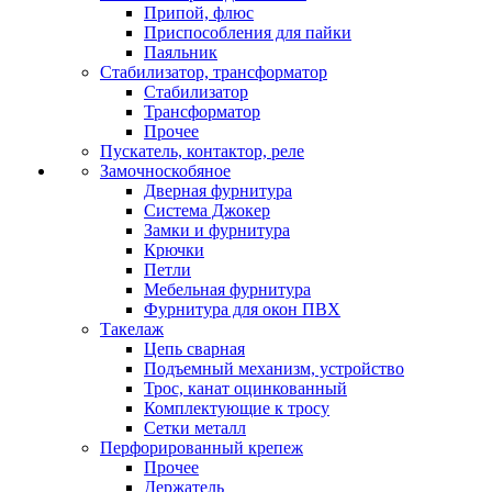
Припой, флюс
Приспособления для пайки
Паяльник
Стабилизатор, трансформатор
Стабилизатор
Трансформатор
Прочее
Пускатель, контактор, реле
Замочноскобяное
Дверная фурнитура
Система Джокер
Замки и фурнитура
Крючки
Петли
Мебельная фурнитура
Фурнитура для окон ПВХ
Такелаж
Цепь сварная
Подъемный механизм, устройство
Трос, канат оцинкованный
Комплектующие к тросу
Сетки металл
Перфорированный крепеж
Прочее
Держатель