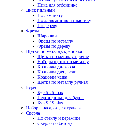
Пика для отбойника
Диск пильный
По ламинату
По аллюминию и пластику
По дереву
Фрезы
Шарошки
Фрезы по металлу
Фрезы по дереву
Щетки по металлу, крацовка
Щетки по металлу прочие
Наборы щеток по металлу
Крацовка дисковая
Крацовка для дрели
Крацовка чаша
Щетка по металлу ручная
Буры
Бур SDS max
Переходники для буров
Бур SDS plus
Наборы насадок для гравера
Сверла
По стеклу и керамике
Сверло по бетону