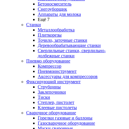
Бетоносмеситель
Снегоуборщик
Аппараты для молока
Ещё 7
Станки
Металлообработка
Плиткорезы
Точило, заточные станки
Деревообрабатывающие станки
Сверлильные станки, сверлильно-
долбежные станки
Пневмо оборудование
Компрессор
Пневмоинструмент
Аксессуары для компрессоров
Фиксирующий инструмент
Струбцины
Заклепочники
Тиски
Степлер, пистолет
Клеевые пистолеты
Сварочное оборудование
Горелки газовые и баллоны
Газосварочное оборудование
Маски сварочные