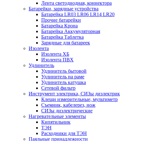
Лента светодиодная, коннектора
Батарейки, зарядные устройства
Батарейка LR03 LR06 LR14 LR20
Прочие батарейки
Батарейка Крона
Батарейка Аккумуляторная
Батарейка Таблетка
Зарядные для батареек
Изолента
Изолента ХБ
Изолента ПВХ
Удлинитель
Удлинитель бытовой
Удлинитель на раме
Удлинитель катушка
Сетевой фильтр
Инструмент электрика, СИЗы диэлектрик
Клещи измерительные, мультиметр
Съемник, кабелерез, нож
СИЗы диэлектрические
Нагревательные элементы
Кипятильник
ТЭН
Расходники для ТЭН
Паяльные принадлежности