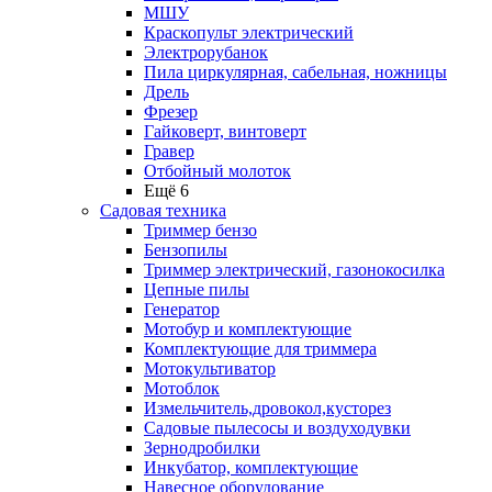
МШУ
Краскопульт электрический
Электрорубанок
Пила циркулярная, сабельная, ножницы
Дрель
Фрезер
Гайковерт, винтоверт
Гравер
Отбойный молоток
Ещё 6
Садовая техника
Триммер бензо
Бензопилы
Триммер электрический, газонокосилка
Цепные пилы
Генератор
Мотобур и комплектующие
Комплектующие для триммера
Мотокультиватор
Мотоблок
Измельчитель,дровокол,кусторез
Садовые пылесосы и воздуходувки
Зернодробилки
Инкубатор, комплектующие
Навесное оборудование