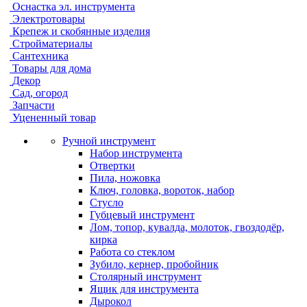
Оснастка эл. инструмента
Электротовары
Крепеж и скобянные изделия
Стройматериалы
Сантехника
Товары для дома
Декор
Сад, огород
Запчасти
Уцененный товар
Ручной инструмент
Набор инструмента
Отвертки
Пила, ножовка
Ключ, головка, вороток, набор
Стусло
Губцевый инструмент
Лом, топор, кувалда, молоток, гвоздодёр,
кирка
Работа со стеклом
Зубило, кернер, пробойник
Столярный инструмент
Ящик для инструмента
Дырокол