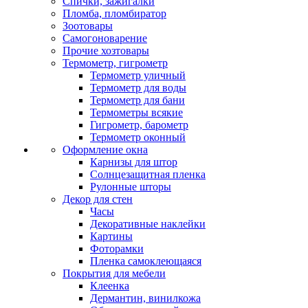
Спички, зажигалки
Пломба, пломбиратор
Зоотовары
Самогоноварение
Прочие хозтовары
Термометр, гигрометр
Термометр уличный
Термометр для воды
Термометр для бани
Термометры всякие
Гигрометр, барометр
Термометр оконный
Оформление окна
Карнизы для штор
Солнцезащитная пленка
Рулонные шторы
Декор для стен
Часы
Декоративные наклейки
Картины
Фоторамки
Пленка самоклеющаяся
Покрытия для мебели
Клеенка
Дермантин, винилкожа