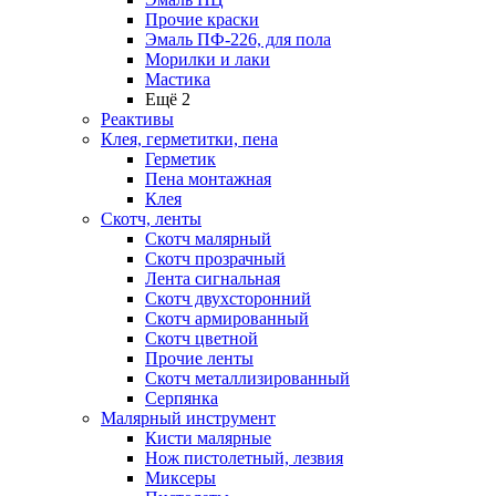
Прочие краски
Эмаль ПФ-226, для пола
Морилки и лаки
Мастика
Ещё 2
Реактивы
Клея, герметитки, пена
Герметик
Пена монтажная
Клея
Скотч, ленты
Скотч малярный
Скотч прозрачный
Лента сигнальная
Скотч двухсторонний
Скотч армированный
Скотч цветной
Прочие ленты
Скотч металлизированный
Серпянка
Малярный инструмент
Кисти малярные
Нож пистолетный, лезвия
Миксеры