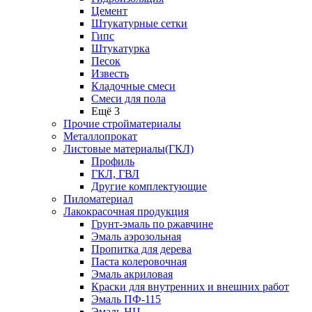
Цемент
Штукатурные сетки
Гипс
Штукатурка
Песок
Известь
Кладочные смеси
Смеси для пола
Ещё 3
Прочие стройматериалы
Металлопрокат
Листовые материалы(ГКЛ)
Профиль
ГКЛ, ГВЛ
Другие комплектующие
Пиломатериал
Лакокрасочная продукция
Грунт-эмаль по ржавчине
Эмаль аэрозольная
Пропитка для дерева
Паста колеровочная
Эмаль акриловая
Краски для внутренних и внешних работ
Эмаль ПФ-115
Эмаль НЦ