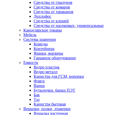
Средства от грызунов
Средства от комаров
Средства от тараканов
Дихлофос
Средства от клещей
Средства от насекомых, универсальные
Канцелярские товары
Мебель
Система хранения
Комоды
Контейнера
Ящики, корзины
Гаражное оборудование
Емкости
Ведро пластик
Ведро металл
Канистра для ГСМ, воронки
Фляги
Ванна
Бутылочки. банки ПЭТ
Бак
Таз
Канистра бытовая
Вешалки, полки, этажерки
Вешалка настенная