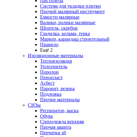
Пистолеты
Система для укладки плитки
Прочий малярный инструмент
Емкости малярные
Валики, ролики малярные
Шпатель, скребок
Гладилка, кельма, терка
Маркер, карандаш строительный
Правило
Ещё 2
Изоляционные материалы
Теплоизоляция
Уплотнитель
Поролон
Пенопласт
Асбест
Паронит, резина
Подложка
Прочие материалы
СИЗы
Респиратор, маска
Обувь
Спецодежда верхняя
Прочая защита
Перчатки хб