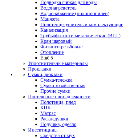
Подводка гибкая для воды
Водонагреватель
Водоснабжение (полипропилен)
Манжета
Полотенцесушитель и комплектующие
Канализация
Трубы/фитинги металлические (ВГП)
Кран шаровый
Фитинги резьбовые
Отопление
Ещё 5
Уплотнительные материалы
Прокладки
Сумки, рюкзаки
Сумка-тележка
Сумка хозяйственная
Прочие сумки
Постельные принадлежности
Полотенца, плед
КПБ
Матрас
Раскладушки
Подушка, одеяло
Инсектициды
Средства от мух