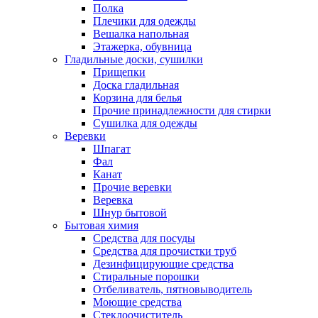
Полка
Плечики для одежды
Вешалка напольная
Этажерка, обувница
Гладильные доски, сушилки
Прищепки
Доска гладильная
Корзина для белья
Прочие принадлежности для стирки
Сушилка для одежды
Веревки
Шпагат
Фал
Канат
Прочие веревки
Веревка
Шнур бытовой
Бытовая химия
Средства для посуды
Средства для прочистки труб
Дезинфицирующие средства
Стиральные порошки
Отбеливатель, пятновыводитель
Моющие средства
Стеклоочиститель