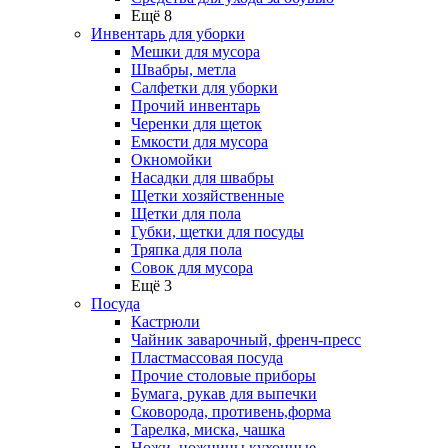
Ещё 8
Инвентарь для уборки
Мешки для мусора
Швабры, метла
Салфетки для уборки
Прочий инвентарь
Черенки для щеток
Емкости для мусора
Окномойки
Насадки для швабры
Щетки хозяйственные
Щетки для пола
Губки, щетки для посуды
Тряпка для пола
Совок для мусора
Ещё 3
Посуда
Кастрюли
Чайник заварочный, френч-пресс
Пластмассовая посуда
Прочие столовые приборы
Бумага, рукав для выпечки
Сковорода, противень,форма
Тарелка, миска, чашка
Ножи, ножницы кухонные