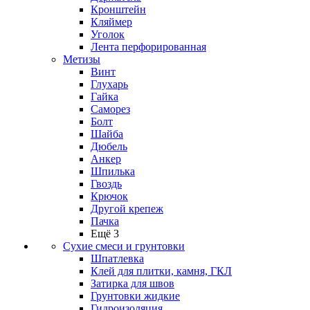
Кронштейн
Кляймер
Уголок
Лента перфорированная
Метизы
Винт
Глухарь
Гайка
Саморез
Болт
Шайба
Дюбель
Анкер
Шпилька
Гвоздь
Крючок
Другой крепеж
Пачка
Ещё 3
Сухие смеси и грунтовки
Шпатлевка
Клей для плитки, камня, ГКЛ
Затирка для швов
Грунтовки жидкие
Гидроизоляция