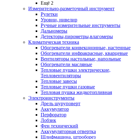
Ещё 2
Измерительно-разметочный инструмент
Рулетки
Уровни, нивелир
Ручные измерительные инструменты
Дальномеры
Детекторы,пирометры,влагомеры
Климатическая техника
Обогреватели конвекционные, настенные
Обогреватели инфракрасные, кварцевые
Вентиляторы настольные, напольные
Обогреватели масляные
Тепловые пушки электрические,
Тепловентиляторы
Тепловые завесы
Тепловые пушки газовые
Тепловая пушка жидкотопливная
Электроинструменты
Дрель шуруповерт
Аккумулятор
Перфоратор
Лобзик
Фен технический
Аккумуляторная отвертка
Шлифмашина, штроборез