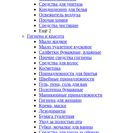
Средства для унитаза
Кондиционер для белья
Освежитель воздуха
Прочая химия
Средства чистящие
Ещё 2
Гигиена и красота
Мыло жидкое
Мыло туалетное кусковое
Салфетки бумажные, влажные
Прочие средства гигиены
Средства для волос
Косметика
Принадлежности для бритья
Швейные принадлежности
Гель, пена, соль для ван
Полотенца бумажные
Маникюрные принадлежности
Гигиена для женщин
Крема, маски
Дезодоранты
Бумага туалетная
Уход за полостью рта
Губки, мочалки для ванны
Средства для ухода за обувью