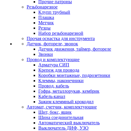
Прочие патроны
Резьбонарезное
Клупп трубный
Плашка
Метчик
Резцы
Набор резьбонарезной
Прочая оснастка для инструмента
Датчик, фотореле, звонок
Датчик движения, таймер, фотореле
Звонки
Провод и комплектующие
Арматура СИП
Крепеж для провода
Коробки монтажные, подрозетники
Клеммы, наконечники
Провод, кабель
Гофра, металлорукав, кембрик
Кабель-канал
Зажим клеммный крокодил
Автомат, счетчик, комплектующие
Щит, бокс, ящик
Шина соединительная
Автоматический выключатель
Выключатель ДИФ, УЗО