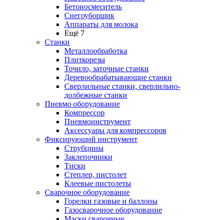
Бетоносмеситель
Снегоуборщик
Аппараты для молока
Ещё 7
Станки
Металлообработка
Плиткорезы
Точило, заточные станки
Деревообрабатывающие станки
Сверлильные станки, сверлильно-
долбежные станки
Пневмо оборудование
Компрессор
Пневмоинструмент
Аксессуары для компрессоров
Фиксирующий инструмент
Струбцины
Заклепочники
Тиски
Степлер, пистолет
Клеевые пистолеты
Сварочное оборудование
Горелки газовые и баллоны
Газосварочное оборудование
Маски сварочные