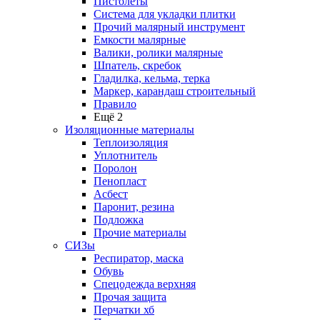
Пистолеты
Система для укладки плитки
Прочий малярный инструмент
Емкости малярные
Валики, ролики малярные
Шпатель, скребок
Гладилка, кельма, терка
Маркер, карандаш строительный
Правило
Ещё 2
Изоляционные материалы
Теплоизоляция
Уплотнитель
Поролон
Пенопласт
Асбест
Паронит, резина
Подложка
Прочие материалы
СИЗы
Респиратор, маска
Обувь
Спецодежда верхняя
Прочая защита
Перчатки хб