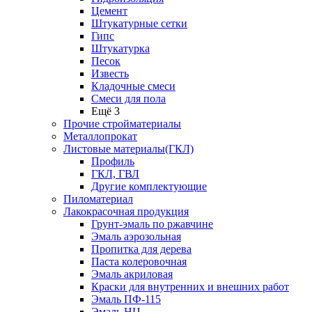
Цемент
Штукатурные сетки
Гипс
Штукатурка
Песок
Известь
Кладочные смеси
Смеси для пола
Ещё 3
Прочие стройматериалы
Металлопрокат
Листовые материалы(ГКЛ)
Профиль
ГКЛ, ГВЛ
Другие комплектующие
Пиломатериал
Лакокрасочная продукция
Грунт-эмаль по ржавчине
Эмаль аэрозольная
Пропитка для дерева
Паста колеровочная
Эмаль акриловая
Краски для внутренних и внешних работ
Эмаль ПФ-115
Эмаль НЦ