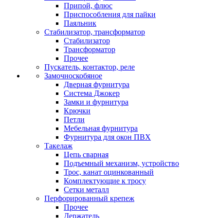
Припой, флюс
Приспособления для пайки
Паяльник
Стабилизатор, трансформатор
Стабилизатор
Трансформатор
Прочее
Пускатель, контактор, реле
Замочноскобяное
Дверная фурнитура
Система Джокер
Замки и фурнитура
Крючки
Петли
Мебельная фурнитура
Фурнитура для окон ПВХ
Такелаж
Цепь сварная
Подъемный механизм, устройство
Трос, канат оцинкованный
Комплектующие к тросу
Сетки металл
Перфорированный крепеж
Прочее
Держатель