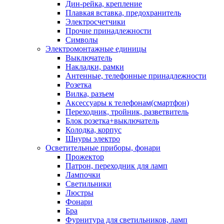
Дин-рейка, крепление
Плавкая вставка, предохранитель
Электросчетчики
Прочие принадлежности
Символы
Электромонтажные единицы
Выключатель
Накладки, рамки
Антенные, телефонные принадлежности
Розетка
Вилка, разъем
Аксессуары к телефонам(смартфон)
Переходник, тройник, разветвитель
Блок розетка+выключатель
Колодка, корпус
Шнуры электро
Осветительные приборы, фонари
Прожектор
Патрон, переходник для ламп
Лампочки
Светильники
Люстры
Фонари
Бра
Фурнитура для светильников, ламп