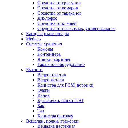
Средства от грызунов
Средства от комаров
Средства от тараканов
Дихлофос
Средства от клещей
Средства от насекомых, универсальные
Канцелярские товары
Мебель
Система хранения
Комоды
Контейнера
Ящики, корзины
Гаражное оборудование
Емкости
Ведро пластик
Ведро металл
Канистра для ГСМ, воронки
Фляги
Ванна
Бутылочки. банки ПЭТ
Бак
Таз
Канистра бытовая
Вешалки, полки, этажерки
Вешалка настенная