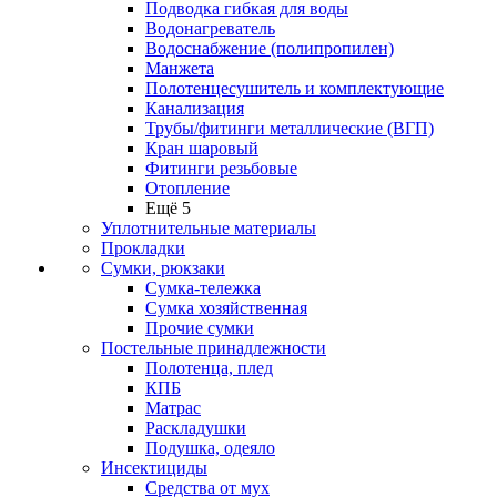
Подводка гибкая для воды
Водонагреватель
Водоснабжение (полипропилен)
Манжета
Полотенцесушитель и комплектующие
Канализация
Трубы/фитинги металлические (ВГП)
Кран шаровый
Фитинги резьбовые
Отопление
Ещё 5
Уплотнительные материалы
Прокладки
Сумки, рюкзаки
Сумка-тележка
Сумка хозяйственная
Прочие сумки
Постельные принадлежности
Полотенца, плед
КПБ
Матрас
Раскладушки
Подушка, одеяло
Инсектициды
Средства от мух