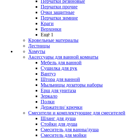
Перчатки резиновые
Перчатки прочие
Очки защитные
Перчатки зимние
Краги
Верхонки
Ещё 1
Кровельные материалы
Лестницы
Хомуты
Аксессуары для ванной комнаты
Мебель для ванной
Сушилка для рук
Вантуз
Штора для ванной
Мыльницы дозаторы наборы
Ерш для унитаза
Зеркало
Полки
Держатели/ крючки
Смесители и комплектующие для смесителей
Шланг для душа
Стойки для душа
Смеситель для ванны/душа
Смеситель для мойки