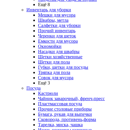
Ещё 8
Инвентарь для уборки
Мешки для мусора
Швабры, метла
Салфетки для уборки
Прочий инвентарь
Черенки для щеток
Емкости для мусора
Окномойки
Насадки для швабры
Щетки хозяйственные
Щетки для пола
Губки, щетки для посуды
Тряпка для пола
Совок для мусора
Ещё 3
Посуда
Кастрюли
Чайник заварочный, френч-пресс
Пластмассовая посуда
Прочие столовые приборы
Бумага, рукав для выпечки
Сковорода, противень,форма
Тарелка, миска, чашка
Ножи, ножницы кухонные