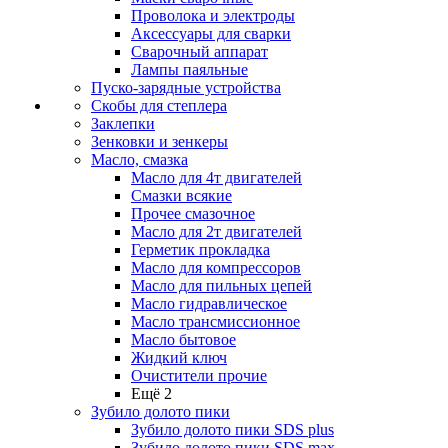
Проволока и электроды
Аксессуары для сварки
Сварочный аппарат
Лампы паяльные
Пуско-зарядные устройства
Скобы для степлера
Заклепки
Зенковки и зенкеры
Масло, смазка
Масло для 4т двигателей
Смазки всякие
Прочее смазочное
Масло для 2т двигателей
Герметик прокладка
Масло для компрессоров
Масло для пильных цепей
Масло гидравлическое
Масло трансмиссионное
Масло бытовое
Жидкий ключ
Очистители прочие
Ещё 2
Зубило долото пики
Зубило долото пики SDS plus
Зубило долото пики SDS max