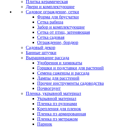
Плитка керамическая
Двери и комплектующие
Садовое ограждение, сетки
Форма для брусчатки
Сетка рабица
Забор и комплектующие
Сетка от птиц, затеняющая
Сетка садовая
Ограждение, бордюр
Садовый декор
Банные штучки
Выращивание рассада
Удобрения и химикаты
Горшки и подставки для растений
Семена саженцы и рассада
Лампы для расстений
Прочие инструменты садоводства
Почвогрунт
Пленка, укрывной материал
Укрывной материал
Пленка пэ рулонами
Крепления для пленок
Пленка пэ армированная
Пленка пэ метражом
Парник