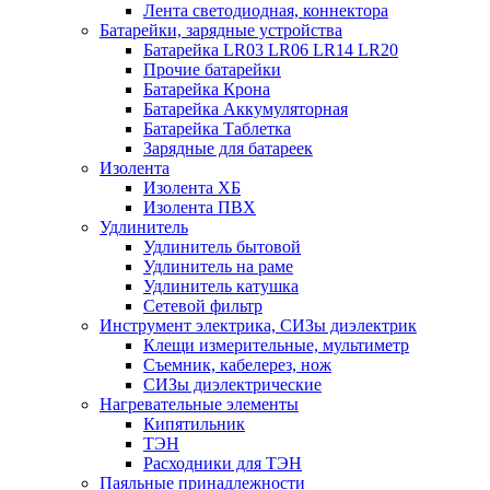
Лента светодиодная, коннектора
Батарейки, зарядные устройства
Батарейка LR03 LR06 LR14 LR20
Прочие батарейки
Батарейка Крона
Батарейка Аккумуляторная
Батарейка Таблетка
Зарядные для батареек
Изолента
Изолента ХБ
Изолента ПВХ
Удлинитель
Удлинитель бытовой
Удлинитель на раме
Удлинитель катушка
Сетевой фильтр
Инструмент электрика, СИЗы диэлектрик
Клещи измерительные, мультиметр
Съемник, кабелерез, нож
СИЗы диэлектрические
Нагревательные элементы
Кипятильник
ТЭН
Расходники для ТЭН
Паяльные принадлежности