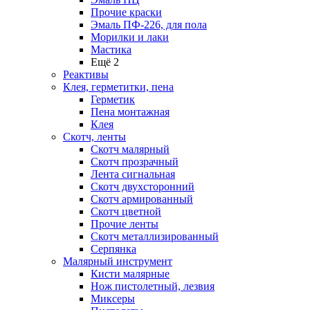
Прочие краски
Эмаль ПФ-226, для пола
Морилки и лаки
Мастика
Ещё 2
Реактивы
Клея, герметитки, пена
Герметик
Пена монтажная
Клея
Скотч, ленты
Скотч малярный
Скотч прозрачный
Лента сигнальная
Скотч двухсторонний
Скотч армированный
Скотч цветной
Прочие ленты
Скотч металлизированный
Серпянка
Малярный инструмент
Кисти малярные
Нож пистолетный, лезвия
Миксеры