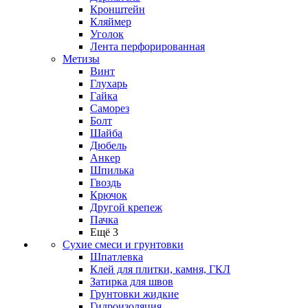
Кронштейн
Кляймер
Уголок
Лента перфорированная
Метизы
Винт
Глухарь
Гайка
Саморез
Болт
Шайба
Дюбель
Анкер
Шпилька
Гвоздь
Крючок
Другой крепеж
Пачка
Ещё 3
Сухие смеси и грунтовки
Шпатлевка
Клей для плитки, камня, ГКЛ
Затирка для швов
Грунтовки жидкие
Гидроизоляция