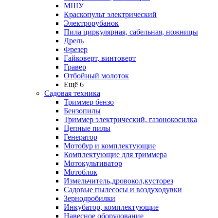
МШУ
Краскопульт электрический
Электрорубанок
Пила циркулярная, сабельная, ножницы
Дрель
Фрезер
Гайковерт, винтоверт
Гравер
Отбойный молоток
Ещё 6
Садовая техника
Триммер бензо
Бензопилы
Триммер электрический, газонокосилка
Цепные пилы
Генератор
Мотобур и комплектующие
Комплектующие для триммера
Мотокультиватор
Мотоблок
Измельчитель,дровокол,кусторез
Садовые пылесосы и воздуходувки
Зернодробилки
Инкубатор, комплектующие
Навесное оборудование