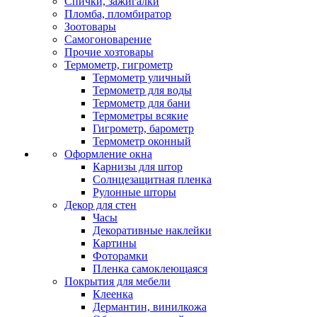
Спички, зажигалки
Пломба, пломбиратор
Зоотовары
Самогоноварение
Прочие хозтовары
Термометр, гигрометр
Термометр уличный
Термометр для воды
Термометр для бани
Термометры всякие
Гигрометр, барометр
Термометр оконный
Оформление окна
Карнизы для штор
Солнцезащитная пленка
Рулонные шторы
Декор для стен
Часы
Декоративные наклейки
Картины
Фоторамки
Пленка самоклеющаяся
Покрытия для мебели
Клеенка
Дермантин, винилкожа