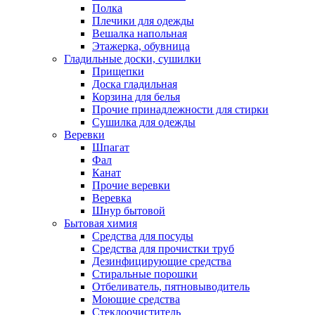
Полка
Плечики для одежды
Вешалка напольная
Этажерка, обувница
Гладильные доски, сушилки
Прищепки
Доска гладильная
Корзина для белья
Прочие принадлежности для стирки
Сушилка для одежды
Веревки
Шпагат
Фал
Канат
Прочие веревки
Веревка
Шнур бытовой
Бытовая химия
Средства для посуды
Средства для прочистки труб
Дезинфицирующие средства
Стиральные порошки
Отбеливатель, пятновыводитель
Моющие средства
Стеклоочиститель