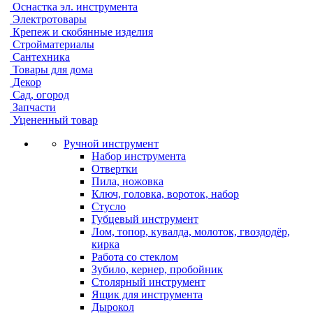
Оснастка эл. инструмента
Электротовары
Крепеж и скобянные изделия
Стройматериалы
Сантехника
Товары для дома
Декор
Сад, огород
Запчасти
Уцененный товар
Ручной инструмент
Набор инструмента
Отвертки
Пила, ножовка
Ключ, головка, вороток, набор
Стусло
Губцевый инструмент
Лом, топор, кувалда, молоток, гвоздодёр,
кирка
Работа со стеклом
Зубило, кернер, пробойник
Столярный инструмент
Ящик для инструмента
Дырокол