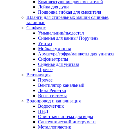
Комплектующие для смесителей
Лейка для душа
Подводка гибкая для смесителя
Шланги для стиральных машин сливные,
заливные
Санфаянс
Умывальник/пьедестал
Сиденья для ванны/ Поручень
Унитаз
Мойка кухонная
Арматура/гофра/манжеты для унитаза
Сифоны/трапы
Сиденье для унитаза
Прочее
Вентиляция
Прочее
Вентилятор канальный
Люк/ Решетка
Вент. системы
Водопровод и канализация
Водосчетчик
ПНД
Очистная система для воды
Сантехнический инструмент
Металлопластик