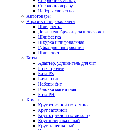
Сверло по металлу
Сверло по дереву
Наборы сверел все
Автотовары
Абразив шлифовальный
Шлифлента
Держатель брусок для шлифовки
Шлифсетка
Шкурка шлифовальная
Губка для шлифования
Шлифлист
Биты
Адаптер, удлинитель для бит
Биты прочие
Бита PZ
Бита шлиц
Наборы бит
Головка магнитная
Бита PH
Круги
Круг отрезной по камню
Круг заточной
Круг отрезной по металлу
Круг шлифовальный
Круг лепестковый