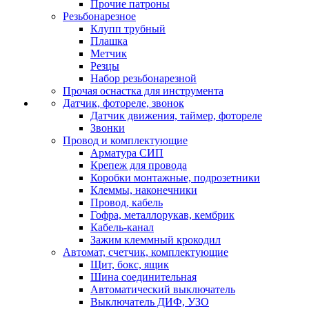
Прочие патроны
Резьбонарезное
Клупп трубный
Плашка
Метчик
Резцы
Набор резьбонарезной
Прочая оснастка для инструмента
Датчик, фотореле, звонок
Датчик движения, таймер, фотореле
Звонки
Провод и комплектующие
Арматура СИП
Крепеж для провода
Коробки монтажные, подрозетники
Клеммы, наконечники
Провод, кабель
Гофра, металлорукав, кембрик
Кабель-канал
Зажим клеммный крокодил
Автомат, счетчик, комплектующие
Щит, бокс, ящик
Шина соединительная
Автоматический выключатель
Выключатель ДИФ, УЗО