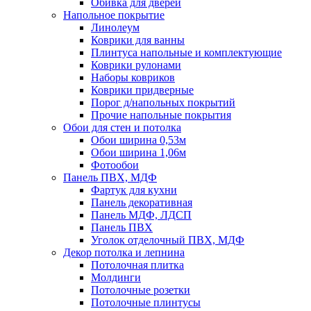
Обивка для дверей
Напольное покрытие
Линолеум
Коврики для ванны
Плинтуса напольные и комплектующие
Коврики рулонами
Наборы ковриков
Коврики придверные
Порог д/напольных покрытий
Прочие напольные покрытия
Обои для стен и потолка
Обои ширина 0,53м
Обои ширина 1,06м
Фотообои
Панель ПВХ, МДФ
Фартук для кухни
Панель декоративная
Панель МДФ, ЛДСП
Панель ПВХ
Уголок отделочный ПВХ, МДФ
Декор потолка и лепнина
Потолочная плитка
Молдинги
Потолочные розетки
Потолочные плинтусы