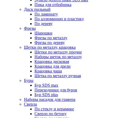
Пика для отбойника
Диск пильный
По ламинату
По аллюминию и пластику
По дереву
Фрезы
Шарошки
Фрезы по металлу
Фрезы по дереву
Щетки по металлу, крацовка
Щетки по металлу прочие
Наборы щеток по металлу
Крацовка дисковая
Крацовка для дрели
Крацовка чаша
Щетка по металлу ручная
Буры
Бур SDS max
Переходники для буров
Бур SDS plus
Наборы насадок для гравера
Сверла
По стеклу и керамике
Сверло по бетону