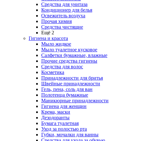
Средства для унитаза
Кондиционер для белья
Освежитель воздуха
Прочая химия
Средства чистящие
Ещё 2
Гигиена и красота
Мыло жидкое
Мыло туалетное кусковое
Салфетки бумажные, влажные
Прочие средства гигиены
Средства для волос
Косметика
Принадлежности для бритья
Швейные принадлежности
Гель, пена, соль для ван
Полотенца бумажные
Маникюрные принадлежности
Гигиена для женщин
Крема, маски
Дезодоранты
Бумага туалетная
Уход за полостью рта
Губки, мочалки для ванны
Средства для ухода за обувью