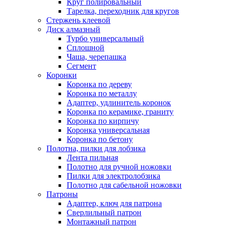
Круг полировальный
Тарелка, переходник для кругов
Стержень клеевой
Диск алмазный
Турбо универсальный
Сплошной
Чаша, черепашка
Сегмент
Коронки
Коронка по дереву
Коронка по металлу
Адаптер, удлинитель коронок
Коронка по керамике, граниту
Коронка по кирпичу
Коронка универсальная
Коронка по бетону
Полотна, пилки для лобзика
Лента пильная
Полотно для ручной ножовки
Пилки для электролобзика
Полотно для сабельной ножовки
Патроны
Адаптер, ключ для патрона
Сверлильный патрон
Монтажный патрон