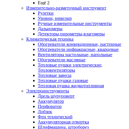
Ещё 2
Измерительно-разметочный инструмент
Рулетки
Уровни, нивелир
Ручные измерительные инструменты
Дальномеры
Детекторы,пирометры,влагомеры
Климатическая техника
Обогреватели конвекционные, настенные
Обогреватели инфракрасные, кварцевые
Вентиляторы настольные, напольные
Обогреватели масляные
Тепловые пушки электрические,
Тепловентиляторы
Тепловые завесы
Тепловые пушки газовые
Тепловая пушка жидкотопливная
Электроинструменты
Дрель шуруповерт
Аккумулятор
Перфоратор
Лобзик
Фен технический
Аккумуляторная отвертка
Шлифмашина, штроборез