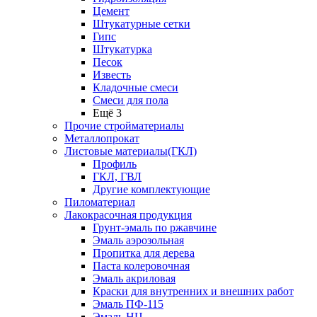
Цемент
Штукатурные сетки
Гипс
Штукатурка
Песок
Известь
Кладочные смеси
Смеси для пола
Ещё 3
Прочие стройматериалы
Металлопрокат
Листовые материалы(ГКЛ)
Профиль
ГКЛ, ГВЛ
Другие комплектующие
Пиломатериал
Лакокрасочная продукция
Грунт-эмаль по ржавчине
Эмаль аэрозольная
Пропитка для дерева
Паста колеровочная
Эмаль акриловая
Краски для внутренних и внешних работ
Эмаль ПФ-115
Эмаль НЦ