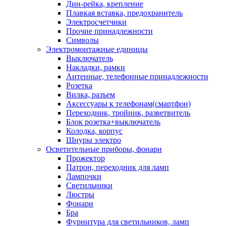
Дин-рейка, крепление
Плавкая вставка, предохранитель
Электросчетчики
Прочие принадлежности
Символы
Электромонтажные единицы
Выключатель
Накладки, рамки
Антенные, телефонные принадлежности
Розетка
Вилка, разъем
Аксессуары к телефонам(смартфон)
Переходник, тройник, разветвитель
Блок розетка+выключатель
Колодка, корпус
Шнуры электро
Осветительные приборы, фонари
Прожектор
Патрон, переходник для ламп
Лампочки
Светильники
Люстры
Фонари
Бра
Фурнитура для светильников, ламп