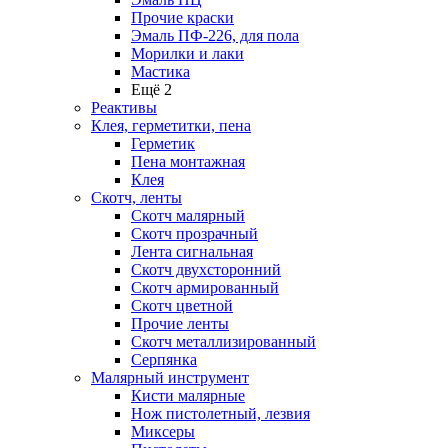
Прочие краски
Эмаль ПФ-226, для пола
Морилки и лаки
Мастика
Ещё 2
Реактивы
Клея, герметитки, пена
Герметик
Пена монтажная
Клея
Скотч, ленты
Скотч малярный
Скотч прозрачный
Лента сигнальная
Скотч двухсторонний
Скотч армированный
Скотч цветной
Прочие ленты
Скотч металлизированный
Серпянка
Малярный инструмент
Кисти малярные
Нож пистолетный, лезвия
Миксеры