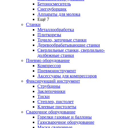
Бетоносмеситель
Снегоуборщик
Аппараты для молока
Ещё 7
Станки
Металлообработка
Плиткорезы
Точило, заточные станки
Деревообрабатывающие станки
Сверлильные станки, сверлильно-
долбежные станки
Пневмо оборудование
Компрессор
Пневмоинструмент
Аксессуары для компрессоров
Фиксирующий инструмент
Струбцины
Заклепочники
Тиски
Степлер, пистолет
Клеевые пистолеты
Сварочное оборудование
Горелки газовые и баллоны
Газосварочное оборудование
Маски сварочные