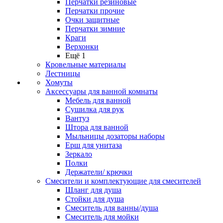
Перчатки резиновые
Перчатки прочие
Очки защитные
Перчатки зимние
Краги
Верхонки
Ещё 1
Кровельные материалы
Лестницы
Хомуты
Аксессуары для ванной комнаты
Мебель для ванной
Сушилка для рук
Вантуз
Штора для ванной
Мыльницы дозаторы наборы
Ерш для унитаза
Зеркало
Полки
Держатели/ крючки
Смесители и комплектующие для смесителей
Шланг для душа
Стойки для душа
Смеситель для ванны/душа
Смеситель для мойки