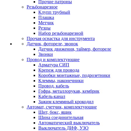
Прочие патроны
Резьбонарезное
Клупп трубный
Плашка
Метчик
Резцы
Набор резьбонарезной
Прочая оснастка для инструмента
Датчик, фотореле, звонок
Датчик движения, таймер, фотореле
Звонки
Провод и комплектующие
Арматура СИП
Крепеж для провода
Коробки монтажные, подрозетники
Клеммы, наконечники
Провод, кабель
Гофра, металлорукав, кембрик
Кабель-канал
Зажим клеммный крокодил
Автомат, счетчик, комплектующие
Щит, бокс, ящик
Шина соединительная
Автоматический выключатель
Выключатель ДИФ, УЗО