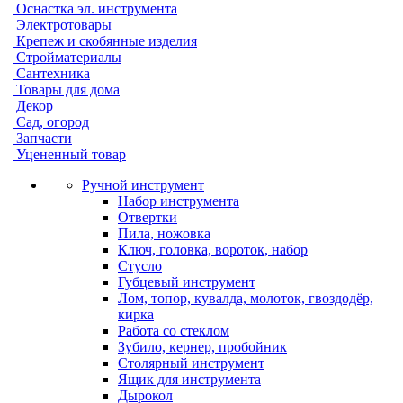
Оснастка эл. инструмента
Электротовары
Крепеж и скобянные изделия
Стройматериалы
Сантехника
Товары для дома
Декор
Сад, огород
Запчасти
Уцененный товар
Ручной инструмент
Набор инструмента
Отвертки
Пила, ножовка
Ключ, головка, вороток, набор
Стусло
Губцевый инструмент
Лом, топор, кувалда, молоток, гвоздодёр,
кирка
Работа со стеклом
Зубило, кернер, пробойник
Столярный инструмент
Ящик для инструмента
Дырокол