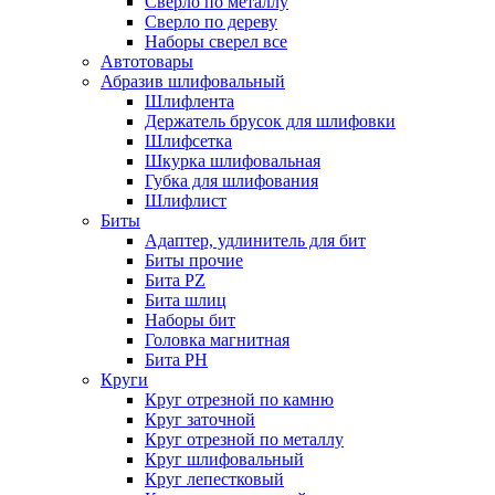
Сверло по металлу
Сверло по дереву
Наборы сверел все
Автотовары
Абразив шлифовальный
Шлифлента
Держатель брусок для шлифовки
Шлифсетка
Шкурка шлифовальная
Губка для шлифования
Шлифлист
Биты
Адаптер, удлинитель для бит
Биты прочие
Бита PZ
Бита шлиц
Наборы бит
Головка магнитная
Бита PH
Круги
Круг отрезной по камню
Круг заточной
Круг отрезной по металлу
Круг шлифовальный
Круг лепестковый