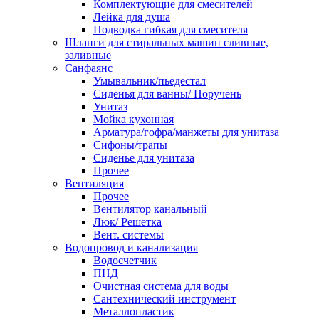
Комплектующие для смесителей
Лейка для душа
Подводка гибкая для смесителя
Шланги для стиральных машин сливные,
заливные
Санфаянс
Умывальник/пьедестал
Сиденья для ванны/ Поручень
Унитаз
Мойка кухонная
Арматура/гофра/манжеты для унитаза
Сифоны/трапы
Сиденье для унитаза
Прочее
Вентиляция
Прочее
Вентилятор канальный
Люк/ Решетка
Вент. системы
Водопровод и канализация
Водосчетчик
ПНД
Очистная система для воды
Сантехнический инструмент
Металлопластик