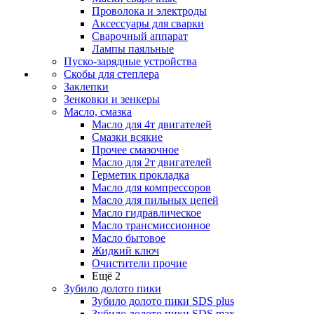
Проволока и электроды
Аксессуары для сварки
Сварочный аппарат
Лампы паяльные
Пуско-зарядные устройства
Скобы для степлера
Заклепки
Зенковки и зенкеры
Масло, смазка
Масло для 4т двигателей
Смазки всякие
Прочее смазочное
Масло для 2т двигателей
Герметик прокладка
Масло для компрессоров
Масло для пильных цепей
Масло гидравлическое
Масло трансмиссионное
Масло бытовое
Жидкий ключ
Очистители прочие
Ещё 2
Зубило долото пики
Зубило долото пики SDS plus
Зубило долото пики SDS max