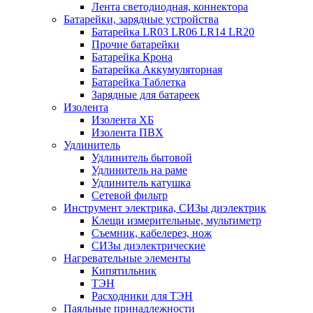
Лента светодиодная, коннектора
Батарейки, зарядные устройства
Батарейка LR03 LR06 LR14 LR20
Прочие батарейки
Батарейка Крона
Батарейка Аккумуляторная
Батарейка Таблетка
Зарядные для батареек
Изолента
Изолента ХБ
Изолента ПВХ
Удлинитель
Удлинитель бытовой
Удлинитель на раме
Удлинитель катушка
Сетевой фильтр
Инструмент электрика, СИЗы диэлектрик
Клещи измерительные, мультиметр
Съемник, кабелерез, нож
СИЗы диэлектрические
Нагревательные элементы
Кипятильник
ТЭН
Расходники для ТЭН
Паяльные принадлежности