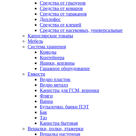
Средства от грызунов
Средства от комаров
Средства от тараканов
Дихлофос
Средства от клещей
Средства от насекомых, универсальные
Канцелярские товары
Мебель
Система хранения
Комоды
Контейнера
Ящики, корзины
Гаражное оборудование
Емкости
Ведро пластик
Ведро металл
Канистра для ГСМ, воронки
Фляги
Ванна
Бутылочки. банки ПЭТ
Бак
Таз
Канистра бытовая
Вешалки, полки, этажерки
Вешалка настенная