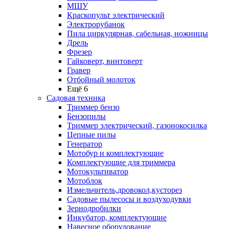
МШУ
Краскопульт электрический
Электрорубанок
Пила циркулярная, сабельная, ножницы
Дрель
Фрезер
Гайковерт, винтоверт
Гравер
Отбойный молоток
Ещё 6
Садовая техника
Триммер бензо
Бензопилы
Триммер электрический, газонокосилка
Цепные пилы
Генератор
Мотобур и комплектующие
Комплектующие для триммера
Мотокультиватор
Мотоблок
Измельчитель,дровокол,кусторез
Садовые пылесосы и воздуходувки
Зернодробилки
Инкубатор, комплектующие
Навесное оборудование