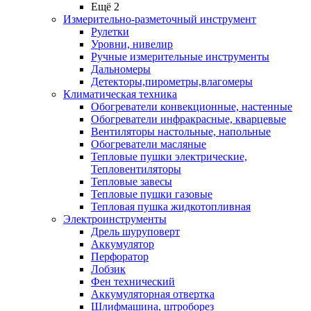
Ещё 2
Измерительно-разметочный инструмент
Рулетки
Уровни, нивелир
Ручные измерительные инструменты
Дальномеры
Детекторы,пирометры,влагомеры
Климатическая техника
Обогреватели конвекционные, настенные
Обогреватели инфракрасные, кварцевые
Вентиляторы настольные, напольные
Обогреватели масляные
Тепловые пушки электрические,
Тепловентиляторы
Тепловые завесы
Тепловые пушки газовые
Тепловая пушка жидкотопливная
Электроинструменты
Дрель шуруповерт
Аккумулятор
Перфоратор
Лобзик
Фен технический
Аккумуляторная отвертка
Шлифмашина, штроборез