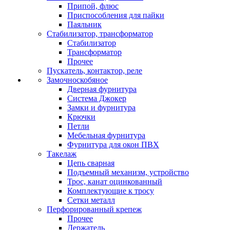
Припой, флюс
Приспособления для пайки
Паяльник
Стабилизатор, трансформатор
Стабилизатор
Трансформатор
Прочее
Пускатель, контактор, реле
Замочноскобяное
Дверная фурнитура
Система Джокер
Замки и фурнитура
Крючки
Петли
Мебельная фурнитура
Фурнитура для окон ПВХ
Такелаж
Цепь сварная
Подъемный механизм, устройство
Трос, канат оцинкованный
Комплектующие к тросу
Сетки металл
Перфорированный крепеж
Прочее
Держатель