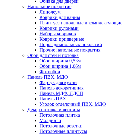
Обивка для дверей
Напольное покрытие
Линолеум
Коврики для ванны
Плинтуса напольные и комплектующие
Коврики рулонами
Наборы ковриков
Коврики придверные
Порог д/напольных покрытий
Прочие напольные покрытия
Обои для стен и потолка
Обои ширина 0,53м
Обои ширина 1,06м
Фотообои
Панель ПВХ, МДФ
Фартук для кухни
Панель декоративная
Панель МДФ, ЛДСП
Панель ПВХ
Уголок отделочный ПВХ, МДФ
Декор потолка и лепнина
Потолочная плитка
Молдинги
Потолочные розетки
Потолочные плинтусы