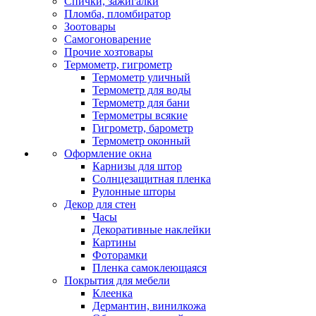
Спички, зажигалки
Пломба, пломбиратор
Зоотовары
Самогоноварение
Прочие хозтовары
Термометр, гигрометр
Термометр уличный
Термометр для воды
Термометр для бани
Термометры всякие
Гигрометр, барометр
Термометр оконный
Оформление окна
Карнизы для штор
Солнцезащитная пленка
Рулонные шторы
Декор для стен
Часы
Декоративные наклейки
Картины
Фоторамки
Пленка самоклеющаяся
Покрытия для мебели
Клеенка
Дермантин, винилкожа