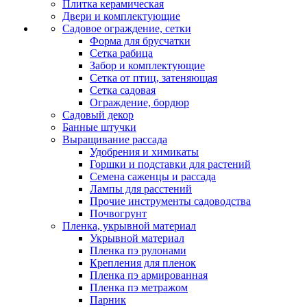
Плитка керамическая
Двери и комплектующие
Садовое ограждение, сетки
Форма для брусчатки
Сетка рабица
Забор и комплектующие
Сетка от птиц, затеняющая
Сетка садовая
Ограждение, бордюр
Садовый декор
Банные штучки
Выращивание рассада
Удобрения и химикаты
Горшки и подставки для растений
Семена саженцы и рассада
Лампы для расстений
Прочие инструменты садоводства
Почвогрунт
Пленка, укрывной материал
Укрывной материал
Пленка пэ рулонами
Крепления для пленок
Пленка пэ армированная
Пленка пэ метражом
Парник