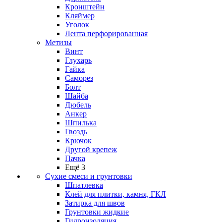
Кронштейн
Кляймер
Уголок
Лента перфорированная
Метизы
Винт
Глухарь
Гайка
Саморез
Болт
Шайба
Дюбель
Анкер
Шпилька
Гвоздь
Крючок
Другой крепеж
Пачка
Ещё 3
Сухие смеси и грунтовки
Шпатлевка
Клей для плитки, камня, ГКЛ
Затирка для швов
Грунтовки жидкие
Гидроизоляция