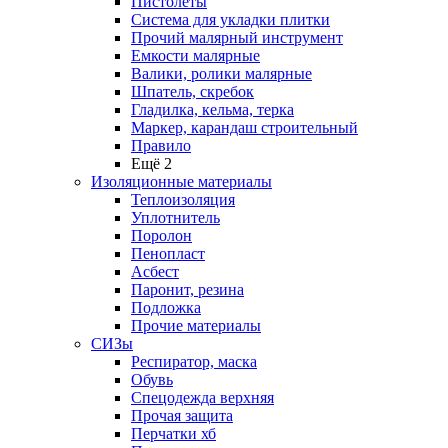
Пистолеты
Система для укладки плитки
Прочий малярный инструмент
Емкости малярные
Валики, ролики малярные
Шпатель, скребок
Гладилка, кельма, терка
Маркер, карандаш строительный
Правило
Ещё 2
Изоляционные материалы
Теплоизоляция
Уплотнитель
Поролон
Пенопласт
Асбест
Паронит, резина
Подложка
Прочие материалы
СИЗы
Респиратор, маска
Обувь
Спецодежда верхняя
Прочая защита
Перчатки хб