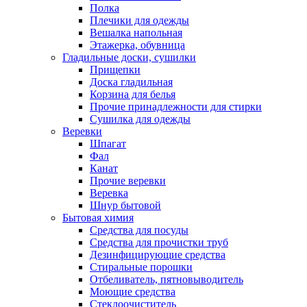
Полка
Плечики для одежды
Вешалка напольная
Этажерка, обувница
Гладильные доски, сушилки
Прищепки
Доска гладильная
Корзина для белья
Прочие принадлежности для стирки
Сушилка для одежды
Веревки
Шпагат
Фал
Канат
Прочие веревки
Веревка
Шнур бытовой
Бытовая химия
Средства для посуды
Средства для прочистки труб
Дезинфицирующие средства
Стиральные порошки
Отбеливатель, пятновыводитель
Моющие средства
Стеклоочиститель