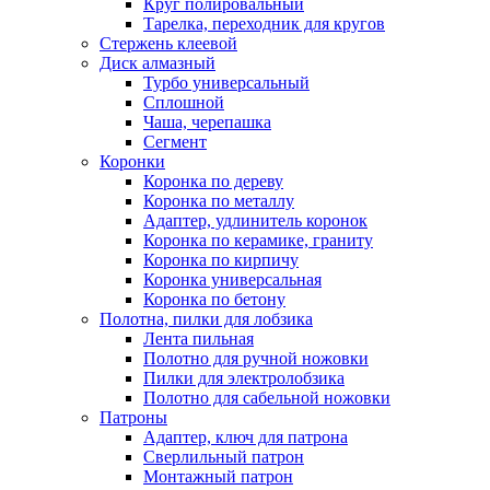
Круг полировальный
Тарелка, переходник для кругов
Стержень клеевой
Диск алмазный
Турбо универсальный
Сплошной
Чаша, черепашка
Сегмент
Коронки
Коронка по дереву
Коронка по металлу
Адаптер, удлинитель коронок
Коронка по керамике, граниту
Коронка по кирпичу
Коронка универсальная
Коронка по бетону
Полотна, пилки для лобзика
Лента пильная
Полотно для ручной ножовки
Пилки для электролобзика
Полотно для сабельной ножовки
Патроны
Адаптер, ключ для патрона
Сверлильный патрон
Монтажный патрон