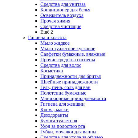
Средства для унитаза
Кондиционер для белья
Освежитель воздуха
Прочая химия
Средства чистящие
Ещё 2
Гигиена и красота
Мыло жидкое
Мыло туалетное кусковое
Салфетки бумажные, влажные
Прочие средства гигиены
Средства для волос
Косметика
Принадлежности для бритья
Швейные принадлежности
Гель, пена, соль для ван
Полотенца бумажные
Маникюрные принадлежности
Гигиена для женщин
Крема, маски
Дезодоранты
Бумага туалетная
Уход за полостью рта
Губки, мочалки для ванны
Средства для ухода за обувью