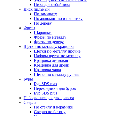
Пика для отбойника
Диск пильный
По ламинату
По аллюминию и пластику
По дереву
Фрезы
Шарошки
Фрезы по металлу
Фрезы по дереву
Щетки по металлу, крацовка
Щетки по металлу прочие
Наборы щеток по металлу
Крацовка дисковая
Крацовка для дрели
Крацовка чаша
Щетка по металлу ручная
Буры
Бур SDS max
Переходники для буров
Бур SDS plus
Наборы насадок для гравера
Сверла
По стеклу и керамике
Сверло по бетону