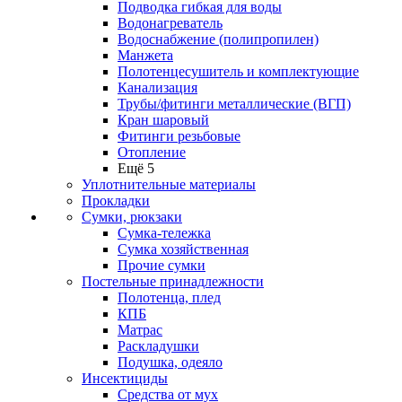
Подводка гибкая для воды
Водонагреватель
Водоснабжение (полипропилен)
Манжета
Полотенцесушитель и комплектующие
Канализация
Трубы/фитинги металлические (ВГП)
Кран шаровый
Фитинги резьбовые
Отопление
Ещё 5
Уплотнительные материалы
Прокладки
Сумки, рюкзаки
Сумка-тележка
Сумка хозяйственная
Прочие сумки
Постельные принадлежности
Полотенца, плед
КПБ
Матрас
Раскладушки
Подушка, одеяло
Инсектициды
Средства от мух