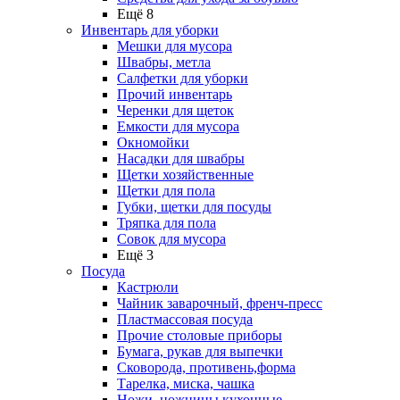
Ещё 8
Инвентарь для уборки
Мешки для мусора
Швабры, метла
Салфетки для уборки
Прочий инвентарь
Черенки для щеток
Емкости для мусора
Окномойки
Насадки для швабры
Щетки хозяйственные
Щетки для пола
Губки, щетки для посуды
Тряпка для пола
Совок для мусора
Ещё 3
Посуда
Кастрюли
Чайник заварочный, френч-пресс
Пластмассовая посуда
Прочие столовые приборы
Бумага, рукав для выпечки
Сковорода, противень,форма
Тарелка, миска, чашка
Ножи, ножницы кухонные