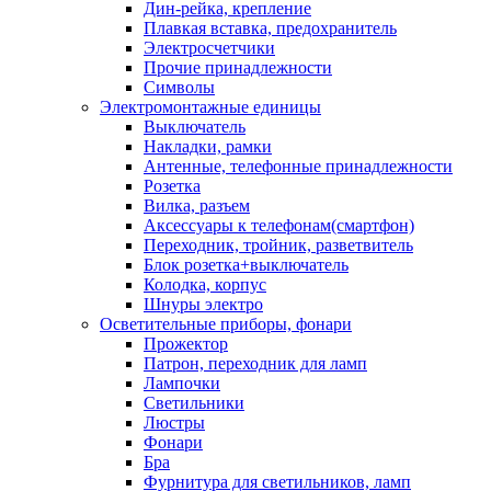
Дин-рейка, крепление
Плавкая вставка, предохранитель
Электросчетчики
Прочие принадлежности
Символы
Электромонтажные единицы
Выключатель
Накладки, рамки
Антенные, телефонные принадлежности
Розетка
Вилка, разъем
Аксессуары к телефонам(смартфон)
Переходник, тройник, разветвитель
Блок розетка+выключатель
Колодка, корпус
Шнуры электро
Осветительные приборы, фонари
Прожектор
Патрон, переходник для ламп
Лампочки
Светильники
Люстры
Фонари
Бра
Фурнитура для светильников, ламп