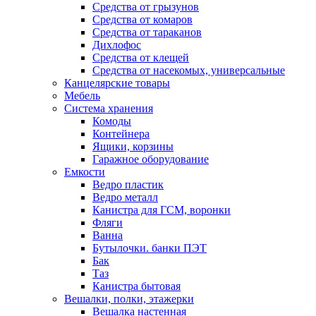
Средства от грызунов
Средства от комаров
Средства от тараканов
Дихлофос
Средства от клещей
Средства от насекомых, универсальные
Канцелярские товары
Мебель
Система хранения
Комоды
Контейнера
Ящики, корзины
Гаражное оборудование
Емкости
Ведро пластик
Ведро металл
Канистра для ГСМ, воронки
Фляги
Ванна
Бутылочки. банки ПЭТ
Бак
Таз
Канистра бытовая
Вешалки, полки, этажерки
Вешалка настенная