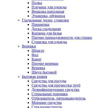
Полка
Плечики для одежды
Вешалка напольная
Этажерка, обувница
Гладильные доски, сушилки
Прищепки
Доска гладильная
Корзина для белья
Прочие принадлежности для стирки
Сушилка для одежды
Веревки
Шпагат
Фал
Канат
Прочие веревки
Веревка
Шнур бытовой
Бытовая химия
Средства для посуды
Средства для прочистки труб
Дезинфицирующие средства
Стиральные порошки
Отбеливатель, пятновыводитель
Моющие средства
Стеклоочиститель