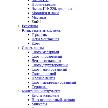
Прочие краски
Эмаль ПФ-226, для пола
Морилки и лаки
Мастика
Ещё 2
Реактивы
Клея, герметитки, пена
Герметик
Пена монтажная
Клея
Скотч, ленты
Скотч малярный
Скотч прозрачный
Лента сигнальная
Скотч двухсторонний
Скотч армированный
Скотч цветной
Прочие ленты
Скотч металлизированный
Серпянка
Малярный инструмент
Кисти малярные
Нож пистолетный, лезвия
Миксеры