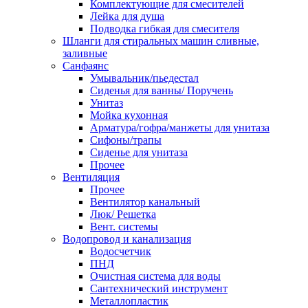
Комплектующие для смесителей
Лейка для душа
Подводка гибкая для смесителя
Шланги для стиральных машин сливные,
заливные
Санфаянс
Умывальник/пьедестал
Сиденья для ванны/ Поручень
Унитаз
Мойка кухонная
Арматура/гофра/манжеты для унитаза
Сифоны/трапы
Сиденье для унитаза
Прочее
Вентиляция
Прочее
Вентилятор канальный
Люк/ Решетка
Вент. системы
Водопровод и канализация
Водосчетчик
ПНД
Очистная система для воды
Сантехнический инструмент
Металлопластик