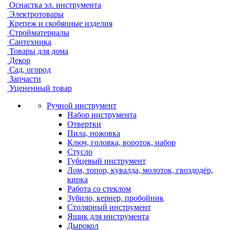
Оснастка эл. инструмента
Электротовары
Крепеж и скобянные изделия
Стройматериалы
Сантехника
Товары для дома
Декор
Сад, огород
Запчасти
Уцененный товар
Ручной инструмент
Набор инструмента
Отвертки
Пила, ножовка
Ключ, головка, вороток, набор
Стусло
Губцевый инструмент
Лом, топор, кувалда, молоток, гвоздодёр,
кирка
Работа со стеклом
Зубило, кернер, пробойник
Столярный инструмент
Ящик для инструмента
Дырокол