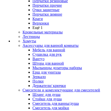
Перчатки резиновые
Перчатки прочие
Очки защитные
Перчатки зимние
Краги
Верхонки
Ещё 1
Кровельные материалы
Лестницы
Хомуты
Аксессуары для ванной комнаты
Мебель для ванной
Сушилка для рук
Вантуз
Штора для ванной
Мыльницы дозаторы наборы
Ерш для унитаза
Зеркало
Полки
Держатели/ крючки
Смесители и комплектующие для смесителей
Шланг для душа
Стойки для душа
Смеситель для ванны/душа
Смеситель для мойки