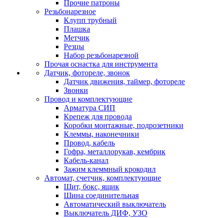
Прочие патроны
Резьбонарезное
Клупп трубный
Плашка
Метчик
Резцы
Набор резьбонарезной
Прочая оснастка для инструмента
Датчик, фотореле, звонок
Датчик движения, таймер, фотореле
Звонки
Провод и комплектующие
Арматура СИП
Крепеж для провода
Коробки монтажные, подрозетники
Клеммы, наконечники
Провод, кабель
Гофра, металлорукав, кембрик
Кабель-канал
Зажим клеммный крокодил
Автомат, счетчик, комплектующие
Щит, бокс, ящик
Шина соединительная
Автоматический выключатель
Выключатель ДИФ, УЗО