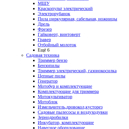
МШУ
Краскопульт электрический
Электрорубанок
Пила циркулярная, сабельная, ножницы
Дрель
Фрезер
Гайковерт, винтоверт
Гравер
Отбойный молоток
Ещё 6
Садовая техника
Триммер бензо
Бензопилы
Триммер электрический, газонокосилка
Цепные пилы
Генератор
Мотобур и комплектующие
Комплектующие для триммера
Мотокультиватор
Мотоблок
Измельчитель,дровокол,кусторез
Садовые пылесосы и воздуходувки
Зернодробилки
Инкубатор, комплектующие
Навесное оборудование