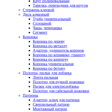
Круг полировальный
Тарелка, переходник для кругов
Стержень клеевой
Диск алмазный
Турбо универсальный
Сплошной
Чаша, черепашка
Сегмент
Коронки
Коронка по дереву
Коронка по металлу
Адаптер, удлинитель коронок
Коронка по керамике, граниту
Коронка по кирпичу
Коронка универсальная
Коронка по бетону
Полотна, пилки для лобзика
Лента пильная
Полотно для ручной ножовки
Пилки для электролобзика
Полотно для сабельной ножовки
Патроны
Адаптер, ключ для патрона
Сверлильный патрон
Монтажный патрон