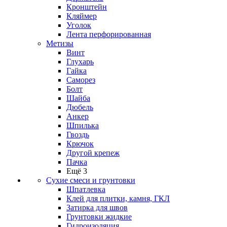
Кронштейн
Кляймер
Уголок
Лента перфорированная
Метизы
Винт
Глухарь
Гайка
Саморез
Болт
Шайба
Дюбель
Анкер
Шпилька
Гвоздь
Крючок
Другой крепеж
Пачка
Ещё 3
Сухие смеси и грунтовки
Шпатлевка
Клей для плитки, камня, ГКЛ
Затирка для швов
Грунтовки жидкие
Гидроизоляция