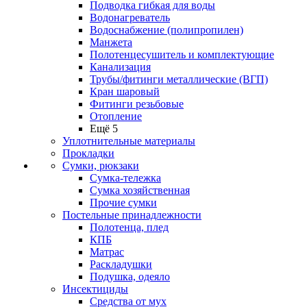
Подводка гибкая для воды
Водонагреватель
Водоснабжение (полипропилен)
Манжета
Полотенцесушитель и комплектующие
Канализация
Трубы/фитинги металлические (ВГП)
Кран шаровый
Фитинги резьбовые
Отопление
Ещё 5
Уплотнительные материалы
Прокладки
Сумки, рюкзаки
Сумка-тележка
Сумка хозяйственная
Прочие сумки
Постельные принадлежности
Полотенца, плед
КПБ
Матрас
Раскладушки
Подушка, одеяло
Инсектициды
Средства от мух