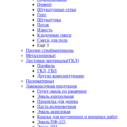
Цемент
Штукатурные сетки
Гипс
Штукатурка
Песок
Известь
Кладочные смеси
Смеси для пола
Ещё 3
Прочие стройматериалы
Металлопрокат
Листовые материалы(ГКЛ)
Профиль
ГКЛ, ГВЛ
Другие комплектующие
Пиломатериал
Лакокрасочная продукция
Грунт-эмаль по ржавчине
Эмаль аэрозольная
Пропитка для дерева
Паста колеровочная
Эмаль акриловая
Краски для внутренних и внешних работ
Эмаль ПФ-115
Эмаль НЦ