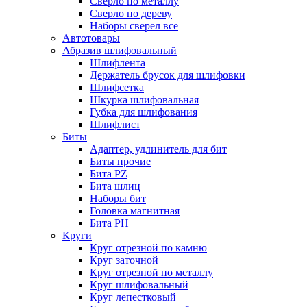
Сверло по металлу
Сверло по дереву
Наборы сверел все
Автотовары
Абразив шлифовальный
Шлифлента
Держатель брусок для шлифовки
Шлифсетка
Шкурка шлифовальная
Губка для шлифования
Шлифлист
Биты
Адаптер, удлинитель для бит
Биты прочие
Бита PZ
Бита шлиц
Наборы бит
Головка магнитная
Бита PH
Круги
Круг отрезной по камню
Круг заточной
Круг отрезной по металлу
Круг шлифовальный
Круг лепестковый