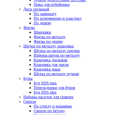
Пика для отбойника
Диск пильный
По ламинату
По аллюминию и пластику
По дереву
Фрезы
Шарошки
Фрезы по металлу
Фрезы по дереву
Щетки по металлу, крацовка
Щетки по металлу прочие
Наборы щеток по металлу
Крацовка дисковая
Крацовка для дрели
Крацовка чаша
Щетка по металлу ручная
Буры
Бур SDS max
Переходники для буров
Бур SDS plus
Наборы насадок для гравера
Сверла
По стеклу и керамике
Сверло по бетону