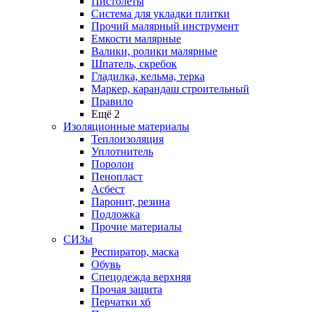
Пистолеты
Система для укладки плитки
Прочий малярный инструмент
Емкости малярные
Валики, ролики малярные
Шпатель, скребок
Гладилка, кельма, терка
Маркер, карандаш строительный
Правило
Ещё 2
Изоляционные материалы
Теплоизоляция
Уплотнитель
Поролон
Пенопласт
Асбест
Паронит, резина
Подложка
Прочие материалы
СИЗы
Респиратор, маска
Обувь
Спецодежда верхняя
Прочая защита
Перчатки хб