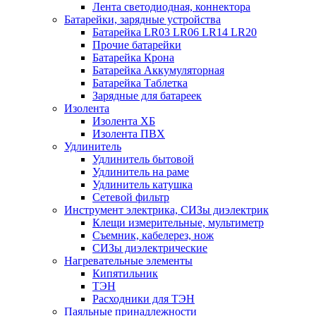
Лента светодиодная, коннектора
Батарейки, зарядные устройства
Батарейка LR03 LR06 LR14 LR20
Прочие батарейки
Батарейка Крона
Батарейка Аккумуляторная
Батарейка Таблетка
Зарядные для батареек
Изолента
Изолента ХБ
Изолента ПВХ
Удлинитель
Удлинитель бытовой
Удлинитель на раме
Удлинитель катушка
Сетевой фильтр
Инструмент электрика, СИЗы диэлектрик
Клещи измерительные, мультиметр
Съемник, кабелерез, нож
СИЗы диэлектрические
Нагревательные элементы
Кипятильник
ТЭН
Расходники для ТЭН
Паяльные принадлежности