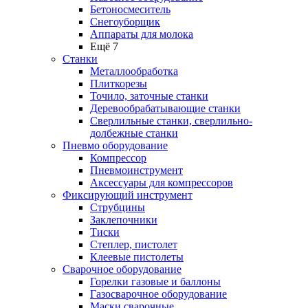
Бетоносмеситель
Снегоуборщик
Аппараты для молока
Ещё 7
Станки
Металлообработка
Плиткорезы
Точило, заточные станки
Деревообрабатывающие станки
Сверлильные станки, сверлильно-
долбежные станки
Пневмо оборудование
Компрессор
Пневмоинструмент
Аксессуары для компрессоров
Фиксирующий инструмент
Струбцины
Заклепочники
Тиски
Степлер, пистолет
Клеевые пистолеты
Сварочное оборудование
Горелки газовые и баллоны
Газосварочное оборудование
Маски сварочные