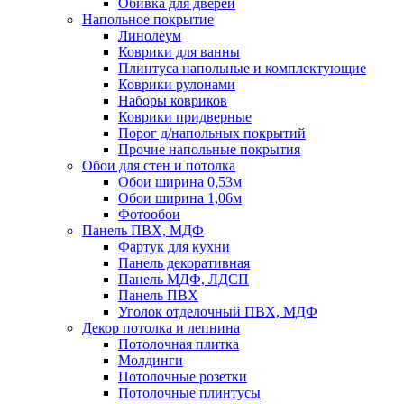
Обивка для дверей
Напольное покрытие
Линолеум
Коврики для ванны
Плинтуса напольные и комплектующие
Коврики рулонами
Наборы ковриков
Коврики придверные
Порог д/напольных покрытий
Прочие напольные покрытия
Обои для стен и потолка
Обои ширина 0,53м
Обои ширина 1,06м
Фотообои
Панель ПВХ, МДФ
Фартук для кухни
Панель декоративная
Панель МДФ, ЛДСП
Панель ПВХ
Уголок отделочный ПВХ, МДФ
Декор потолка и лепнина
Потолочная плитка
Молдинги
Потолочные розетки
Потолочные плинтусы