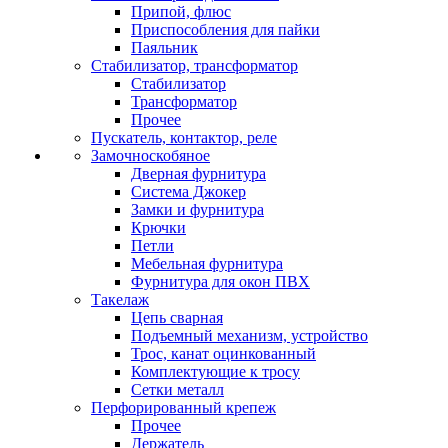
Припой, флюс
Приспособления для пайки
Паяльник
Стабилизатор, трансформатор
Стабилизатор
Трансформатор
Прочее
Пускатель, контактор, реле
Замочноскобяное
Дверная фурнитура
Система Джокер
Замки и фурнитура
Крючки
Петли
Мебельная фурнитура
Фурнитура для окон ПВХ
Такелаж
Цепь сварная
Подъемный механизм, устройство
Трос, канат оцинкованный
Комплектующие к тросу
Сетки металл
Перфорированный крепеж
Прочее
Держатель