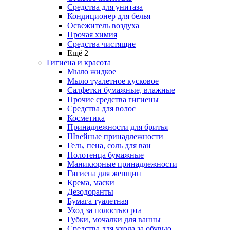
Средства для унитаза
Кондиционер для белья
Освежитель воздуха
Прочая химия
Средства чистящие
Ещё 2
Гигиена и красота
Мыло жидкое
Мыло туалетное кусковое
Салфетки бумажные, влажные
Прочие средства гигиены
Средства для волос
Косметика
Принадлежности для бритья
Швейные принадлежности
Гель, пена, соль для ван
Полотенца бумажные
Маникюрные принадлежности
Гигиена для женщин
Крема, маски
Дезодоранты
Бумага туалетная
Уход за полостью рта
Губки, мочалки для ванны
Средства для ухода за обувью