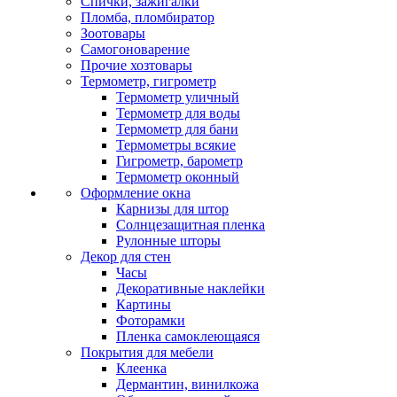
Спички, зажигалки
Пломба, пломбиратор
Зоотовары
Самогоноварение
Прочие хозтовары
Термометр, гигрометр
Термометр уличный
Термометр для воды
Термометр для бани
Термометры всякие
Гигрометр, барометр
Термометр оконный
Оформление окна
Карнизы для штор
Солнцезащитная пленка
Рулонные шторы
Декор для стен
Часы
Декоративные наклейки
Картины
Фоторамки
Пленка самоклеющаяся
Покрытия для мебели
Клеенка
Дермантин, винилкожа