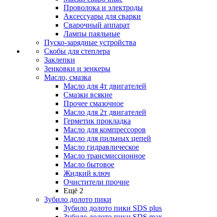
Проволока и электроды
Аксессуары для сварки
Сварочный аппарат
Лампы паяльные
Пуско-зарядные устройства
Скобы для степлера
Заклепки
Зенковки и зенкеры
Масло, смазка
Масло для 4т двигателей
Смазки всякие
Прочее смазочное
Масло для 2т двигателей
Герметик прокладка
Масло для компрессоров
Масло для пильных цепей
Масло гидравлическое
Масло трансмиссионное
Масло бытовое
Жидкий ключ
Очистители прочие
Ещё 2
Зубило долото пики
Зубило долото пики SDS plus
Зубило долото пики SDS max