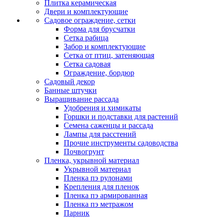
Плитка керамическая
Двери и комплектующие
Садовое ограждение, сетки
Форма для брусчатки
Сетка рабица
Забор и комплектующие
Сетка от птиц, затеняющая
Сетка садовая
Ограждение, бордюр
Садовый декор
Банные штучки
Выращивание рассада
Удобрения и химикаты
Горшки и подставки для растений
Семена саженцы и рассада
Лампы для расстений
Прочие инструменты садоводства
Почвогрунт
Пленка, укрывной материал
Укрывной материал
Пленка пэ рулонами
Крепления для пленок
Пленка пэ армированная
Пленка пэ метражом
Парник