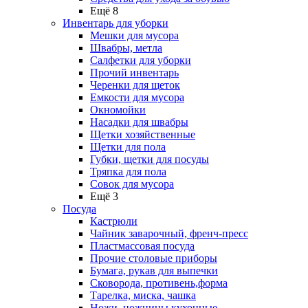
Ещё 8
Инвентарь для уборки
Мешки для мусора
Швабры, метла
Салфетки для уборки
Прочий инвентарь
Черенки для щеток
Емкости для мусора
Окномойки
Насадки для швабры
Щетки хозяйственные
Щетки для пола
Губки, щетки для посуды
Тряпка для пола
Совок для мусора
Ещё 3
Посуда
Кастрюли
Чайник заварочный, френч-пресс
Пластмассовая посуда
Прочие столовые приборы
Бумага, рукав для выпечки
Сковорода, противень,форма
Тарелка, миска, чашка
Ножи, ножницы кухонные