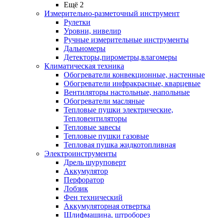
Ещё 2
Измерительно-разметочный инструмент
Рулетки
Уровни, нивелир
Ручные измерительные инструменты
Дальномеры
Детекторы,пирометры,влагомеры
Климатическая техника
Обогреватели конвекционные, настенные
Обогреватели инфракрасные, кварцевые
Вентиляторы настольные, напольные
Обогреватели масляные
Тепловые пушки электрические,
Тепловентиляторы
Тепловые завесы
Тепловые пушки газовые
Тепловая пушка жидкотопливная
Электроинструменты
Дрель шуруповерт
Аккумулятор
Перфоратор
Лобзик
Фен технический
Аккумуляторная отвертка
Шлифмашина, штроборез