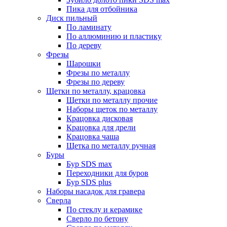
Пика для отбойника
Диск пильный
По ламинату
По аллюминию и пластику
По дереву
Фрезы
Шарошки
Фрезы по металлу
Фрезы по дереву
Щетки по металлу, крацовка
Щетки по металлу прочие
Наборы щеток по металлу
Крацовка дисковая
Крацовка для дрели
Крацовка чаша
Щетка по металлу ручная
Буры
Бур SDS max
Переходники для буров
Бур SDS plus
Наборы насадок для гравера
Сверла
По стеклу и керамике
Сверло по бетону