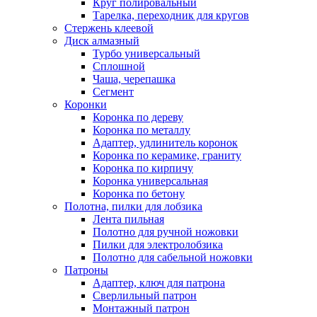
Круг полировальный
Тарелка, переходник для кругов
Стержень клеевой
Диск алмазный
Турбо универсальный
Сплошной
Чаша, черепашка
Сегмент
Коронки
Коронка по дереву
Коронка по металлу
Адаптер, удлинитель коронок
Коронка по керамике, граниту
Коронка по кирпичу
Коронка универсальная
Коронка по бетону
Полотна, пилки для лобзика
Лента пильная
Полотно для ручной ножовки
Пилки для электролобзика
Полотно для сабельной ножовки
Патроны
Адаптер, ключ для патрона
Сверлильный патрон
Монтажный патрон