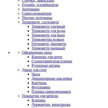
Спички, зажигалки
Пломба, пломбиратор
Зоотовары
Самогоноварение
Прочие хозтовары
Термометр, гигрометр
Термометр уличный
Термометр для воды
Термометр для бани
Термометры всякие
Гигрометр, барометр
Термометр оконный
Оформление окна
Карнизы для штор
Солнцезащитная пленка
Рулонные шторы
Декор для стен
Часы
Декоративные наклейки
Картины
Фоторамки
Пленка самоклеющаяся
Покрытия для мебели
Клеенка
Дермантин, винилкожа