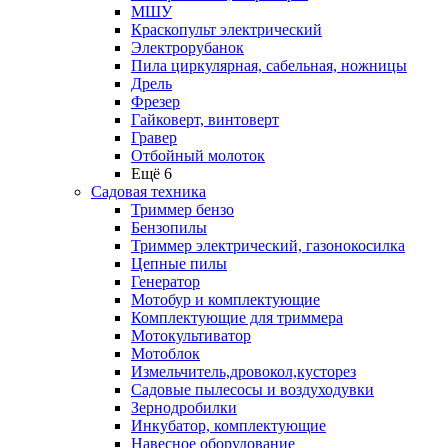
МШУ
Краскопульт электрический
Электрорубанок
Пила циркулярная, сабельная, ножницы
Дрель
Фрезер
Гайковерт, винтоверт
Гравер
Отбойный молоток
Ещё 6
Садовая техника
Триммер бензо
Бензопилы
Триммер электрический, газонокосилка
Цепные пилы
Генератор
Мотобур и комплектующие
Комплектующие для триммера
Мотокультиватор
Мотоблок
Измельчитель,дровокол,кусторез
Садовые пылесосы и воздуходувки
Зернодробилки
Инкубатор, комплектующие
Навесное оборудование