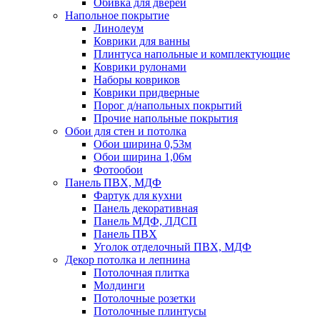
Обивка для дверей
Напольное покрытие
Линолеум
Коврики для ванны
Плинтуса напольные и комплектующие
Коврики рулонами
Наборы ковриков
Коврики придверные
Порог д/напольных покрытий
Прочие напольные покрытия
Обои для стен и потолка
Обои ширина 0,53м
Обои ширина 1,06м
Фотообои
Панель ПВХ, МДФ
Фартук для кухни
Панель декоративная
Панель МДФ, ЛДСП
Панель ПВХ
Уголок отделочный ПВХ, МДФ
Декор потолка и лепнина
Потолочная плитка
Молдинги
Потолочные розетки
Потолочные плинтусы