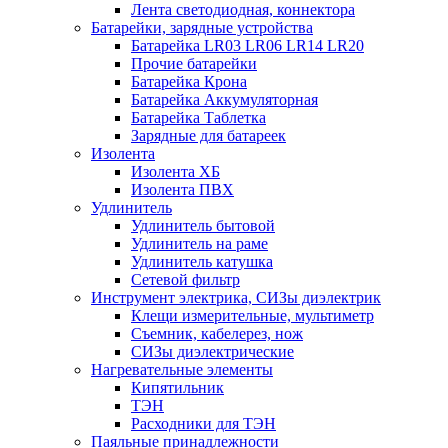
Лента светодиодная, коннектора
Батарейки, зарядные устройства
Батарейка LR03 LR06 LR14 LR20
Прочие батарейки
Батарейка Крона
Батарейка Аккумуляторная
Батарейка Таблетка
Зарядные для батареек
Изолента
Изолента ХБ
Изолента ПВХ
Удлинитель
Удлинитель бытовой
Удлинитель на раме
Удлинитель катушка
Сетевой фильтр
Инструмент электрика, СИЗы диэлектрик
Клещи измерительные, мультиметр
Съемник, кабелерез, нож
СИЗы диэлектрические
Нагревательные элементы
Кипятильник
ТЭН
Расходники для ТЭН
Паяльные принадлежности