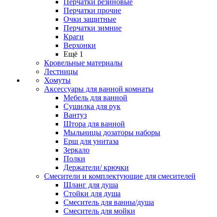
Перчатки резиновые
Перчатки прочие
Очки защитные
Перчатки зимние
Краги
Верхонки
Ещё 1
Кровельные материалы
Лестницы
Хомуты
Аксессуары для ванной комнаты
Мебель для ванной
Сушилка для рук
Вантуз
Штора для ванной
Мыльницы дозаторы наборы
Ерш для унитаза
Зеркало
Полки
Держатели/ крючки
Смесители и комплектующие для смесителей
Шланг для душа
Стойки для душа
Смеситель для ванны/душа
Смеситель для мойки