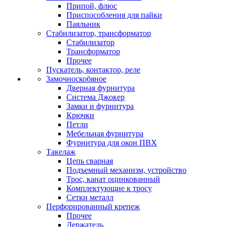
Припой, флюс
Приспособления для пайки
Паяльник
Стабилизатор, трансформатор
Стабилизатор
Трансформатор
Прочее
Пускатель, контактор, реле
Замочноскобяное
Дверная фурнитура
Система Джокер
Замки и фурнитура
Крючки
Петли
Мебельная фурнитура
Фурнитура для окон ПВХ
Такелаж
Цепь сварная
Подъемный механизм, устройство
Трос, канат оцинкованный
Комплектующие к тросу
Сетки металл
Перфорированный крепеж
Прочее
Держатель