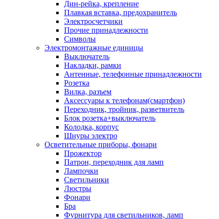
Дин-рейка, крепление
Плавкая вставка, предохранитель
Электросчетчики
Прочие принадлежности
Символы
Электромонтажные единицы
Выключатель
Накладки, рамки
Антенные, телефонные принадлежности
Розетка
Вилка, разъем
Аксессуары к телефонам(смартфон)
Переходник, тройник, разветвитель
Блок розетка+выключатель
Колодка, корпус
Шнуры электро
Осветительные приборы, фонари
Прожектор
Патрон, переходник для ламп
Лампочки
Светильники
Люстры
Фонари
Бра
Фурнитура для светильников, ламп