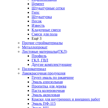
Цемент
Штукатурные сетки
Гипс
Штукатурка
Песок
Известь
Кладочные смеси
Смеси для пола
Ещё 3
Прочие стройматериалы
Металлопрокат
Листовые материалы(ГКЛ)
Профиль
ГКЛ, ГВЛ
Другие комплектующие
Пиломатериал
Лакокрасочная продукция
Грунт-эмаль по ржавчине
Эмаль аэрозольная
Пропитка для дерева
Паста колеровочная
Эмаль акриловая
Краски для внутренних и внешних работ
Эмаль ПФ-115
Эмаль НЦ