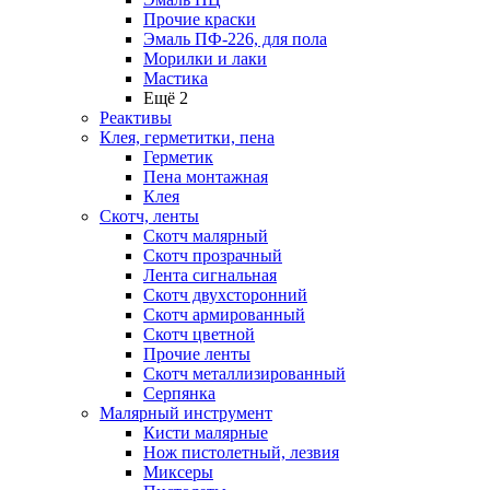
Прочие краски
Эмаль ПФ-226, для пола
Морилки и лаки
Мастика
Ещё 2
Реактивы
Клея, герметитки, пена
Герметик
Пена монтажная
Клея
Скотч, ленты
Скотч малярный
Скотч прозрачный
Лента сигнальная
Скотч двухсторонний
Скотч армированный
Скотч цветной
Прочие ленты
Скотч металлизированный
Серпянка
Малярный инструмент
Кисти малярные
Нож пистолетный, лезвия
Миксеры