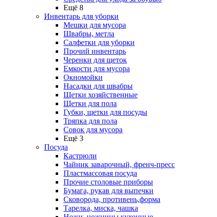
Ещё 8
Инвентарь для уборки
Мешки для мусора
Швабры, метла
Салфетки для уборки
Прочий инвентарь
Черенки для щеток
Емкости для мусора
Окномойки
Насадки для швабры
Щетки хозяйственные
Щетки для пола
Губки, щетки для посуды
Тряпка для пола
Совок для мусора
Ещё 3
Посуда
Кастрюли
Чайник заварочный, френч-пресс
Пластмассовая посуда
Прочие столовые приборы
Бумага, рукав для выпечки
Сковорода, противень,форма
Тарелка, миска, чашка
Ножи, ножницы кухонные