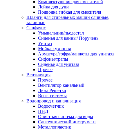
Комплектующие для смесителей
Лейка для душа
Подводка гибкая для смесителя
Шланги для стиральных машин сливные,
заливные
Санфаянс
Умывальник/пьедестал
Сиденья для ванны/ Поручень
Унитаз
Мойка кухонная
Арматура/гофра/манжеты для унитаза
Сифоны/трапы
Сиденье для унитаза
Прочее
Вентиляция
Прочее
Вентилятор канальный
Люк/ Решетка
Вент. системы
Водопровод и канализация
Водосчетчик
ПНД
Очистная система для воды
Сантехнический инструмент
Металлопластик