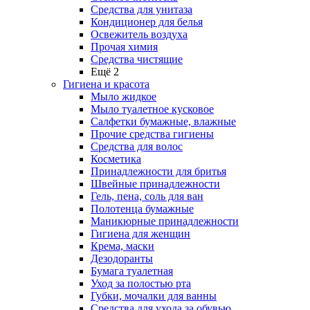
Средства для унитаза
Кондиционер для белья
Освежитель воздуха
Прочая химия
Средства чистящие
Ещё 2
Гигиена и красота
Мыло жидкое
Мыло туалетное кусковое
Салфетки бумажные, влажные
Прочие средства гигиены
Средства для волос
Косметика
Принадлежности для бритья
Швейные принадлежности
Гель, пена, соль для ван
Полотенца бумажные
Маникюрные принадлежности
Гигиена для женщин
Крема, маски
Дезодоранты
Бумага туалетная
Уход за полостью рта
Губки, мочалки для ванны
Средства для ухода за обувью