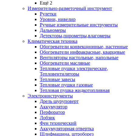
Ещё 2
Измерительно-разметочный инструмент
Рулетки
Уровни, нивелир
Ручные измерительные инструменты
Дальномеры
Детекторы,пирометры,влагомеры
Климатическая техника
Обогреватели конвекционные, настенные
Обогреватели инфракрасные, кварцевые
Вентиляторы настольные, напольные
Обогреватели масляные
Тепловые пушки электрические,
Тепловентиляторы
Тепловые завесы
Тепловые пушки газовые
Тепловая пушка жидкотопливная
Электроинструменты
Дрель шуруповерт
Аккумулятор
Перфоратор
Лобзик
Фен технический
Аккумуляторная отвертка
Шлифмашина, штроборез