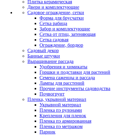
Плитка керамическая
Двери и комплектующие
Садовое ограждение, сетки
Форма для брусчатки
Сетка рабица
Забор и комплектующие
Сетка от птиц, затеняющая
Сетка садовая
Ограждение, бордюр
Садовый декор
Банные штучки
Выращивание рассада
Удобрения и химикаты
Горшки и подставки для растений
Семена саженцы и рассада
Лампы для расстений
Прочие инструменты садоводства
Почвогрунт
Пленка, укрывной материал
Укрывной материал
Пленка пэ рулонами
Крепления для пленок
Пленка пэ армированная
Пленка пэ метражом
Парник