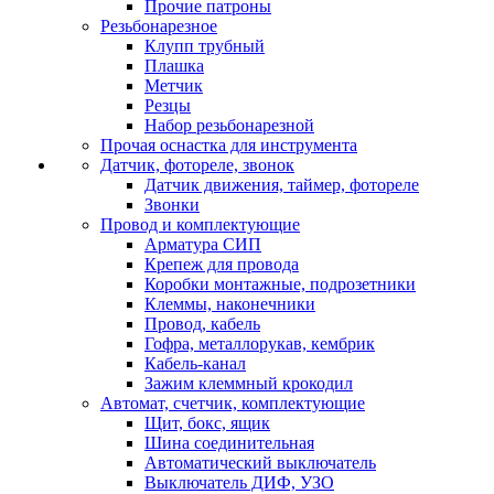
Прочие патроны
Резьбонарезное
Клупп трубный
Плашка
Метчик
Резцы
Набор резьбонарезной
Прочая оснастка для инструмента
Датчик, фотореле, звонок
Датчик движения, таймер, фотореле
Звонки
Провод и комплектующие
Арматура СИП
Крепеж для провода
Коробки монтажные, подрозетники
Клеммы, наконечники
Провод, кабель
Гофра, металлорукав, кембрик
Кабель-канал
Зажим клеммный крокодил
Автомат, счетчик, комплектующие
Щит, бокс, ящик
Шина соединительная
Автоматический выключатель
Выключатель ДИФ, УЗО