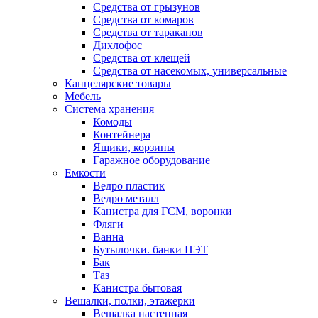
Средства от грызунов
Средства от комаров
Средства от тараканов
Дихлофос
Средства от клещей
Средства от насекомых, универсальные
Канцелярские товары
Мебель
Система хранения
Комоды
Контейнера
Ящики, корзины
Гаражное оборудование
Емкости
Ведро пластик
Ведро металл
Канистра для ГСМ, воронки
Фляги
Ванна
Бутылочки. банки ПЭТ
Бак
Таз
Канистра бытовая
Вешалки, полки, этажерки
Вешалка настенная