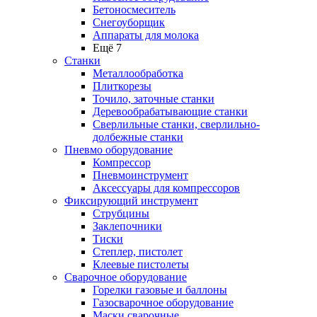
Бетоносмеситель
Снегоуборщик
Аппараты для молока
Ещё 7
Станки
Металлообработка
Плиткорезы
Точило, заточные станки
Деревообрабатывающие станки
Сверлильные станки, сверлильно-
долбежные станки
Пневмо оборудование
Компрессор
Пневмоинструмент
Аксессуары для компрессоров
Фиксирующий инструмент
Струбцины
Заклепочники
Тиски
Степлер, пистолет
Клеевые пистолеты
Сварочное оборудование
Горелки газовые и баллоны
Газосварочное оборудование
Маски сварочные