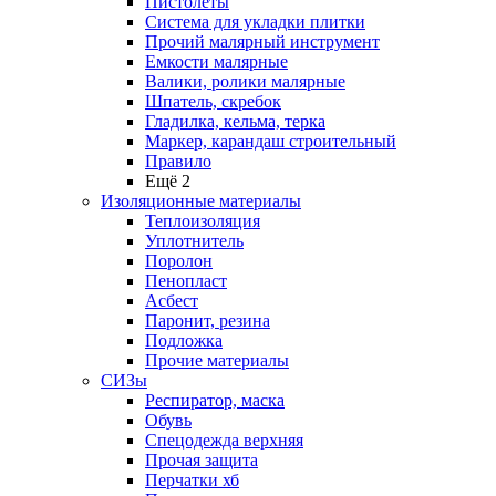
Пистолеты
Система для укладки плитки
Прочий малярный инструмент
Емкости малярные
Валики, ролики малярные
Шпатель, скребок
Гладилка, кельма, терка
Маркер, карандаш строительный
Правило
Ещё 2
Изоляционные материалы
Теплоизоляция
Уплотнитель
Поролон
Пенопласт
Асбест
Паронит, резина
Подложка
Прочие материалы
СИЗы
Респиратор, маска
Обувь
Спецодежда верхняя
Прочая защита
Перчатки хб