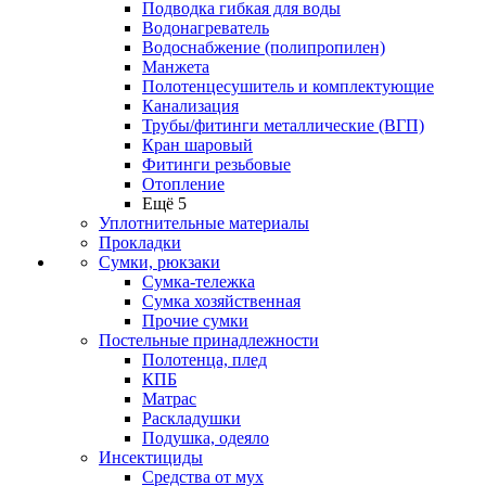
Подводка гибкая для воды
Водонагреватель
Водоснабжение (полипропилен)
Манжета
Полотенцесушитель и комплектующие
Канализация
Трубы/фитинги металлические (ВГП)
Кран шаровый
Фитинги резьбовые
Отопление
Ещё 5
Уплотнительные материалы
Прокладки
Сумки, рюкзаки
Сумка-тележка
Сумка хозяйственная
Прочие сумки
Постельные принадлежности
Полотенца, плед
КПБ
Матрас
Раскладушки
Подушка, одеяло
Инсектициды
Средства от мух