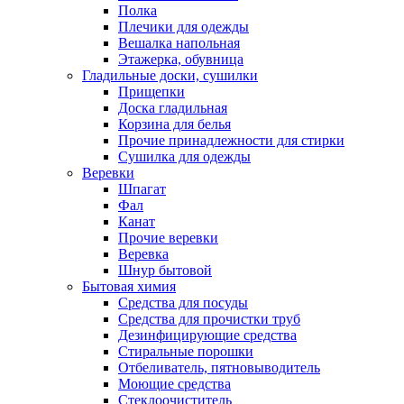
Полка
Плечики для одежды
Вешалка напольная
Этажерка, обувница
Гладильные доски, сушилки
Прищепки
Доска гладильная
Корзина для белья
Прочие принадлежности для стирки
Сушилка для одежды
Веревки
Шпагат
Фал
Канат
Прочие веревки
Веревка
Шнур бытовой
Бытовая химия
Средства для посуды
Средства для прочистки труб
Дезинфицирующие средства
Стиральные порошки
Отбеливатель, пятновыводитель
Моющие средства
Стеклоочиститель