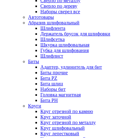
Сверло по металлу
Сверло по дереву
Наборы сверел все
Автотовары
Абразив шлифовальный
Шлифлента
Держатель брусок для шлифовки
Шлифсетка
Шкурка шлифовальная
Губка для шлифования
Шлифлист
Биты
Адаптер, удлинитель для бит
Биты прочие
Бита PZ
Бита шлиц
Наборы бит
Головка магнитная
Бита PH
Круги
Круг отрезной по камню
Круг заточной
Круг отрезной по металлу
Круг шлифовальный
Круг лепестковый