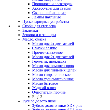
Проволока и электроды
Аксессуары для сварки
Сварочный аппарат
Лампы паяльные
Пуско-зарядные устройства
Скобы для степлера
Заклепки
Зенковки и зенкеры
Масло, смазка
Масло для 4т двигателей
Смазки всякие
Прочее смазочное
Масло для 2т двигателей
Герметик прокладка
Масло для компрессоров
Масло для пильных цепей
Масло гидравлическое
Масло трансмиссионное
Масло бытовое
Жидкий ключ
Очистители прочие
Ещё 2
Зубило долото пики
Зубило долото пики SDS plus
Зубило долото пики SDS max