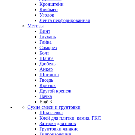
Кронштейн
Кляймер
Уголок
Лента перфорированная
Метизы
Винт
Глухарь
Гайка
Саморез
Болт
Шайба
Дюбель
Анкер
Шпилька
Гвоздь
Крючок
Другой крепеж
Пачка
Ещё 3
Сухие смеси и грунтовки
Шпатлевка
Клей для плитки, камня, ГКЛ
Затирка для швов
Грунтовки жидкие
Гидроизоляция