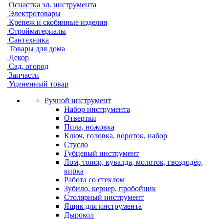
Оснастка эл. инструмента
Электротовары
Крепеж и скобянные изделия
Стройматериалы
Сантехника
Товары для дома
Декор
Сад, огород
Запчасти
Уцененный товар
Ручной инструмент
Набор инструмента
Отвертки
Пила, ножовка
Ключ, головка, вороток, набор
Стусло
Губцевый инструмент
Лом, топор, кувалда, молоток, гвоздодёр,
кирка
Работа со стеклом
Зубило, кернер, пробойник
Столярный инструмент
Ящик для инструмента
Дырокол