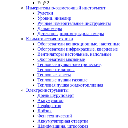
Ещё 2
Измерительно-разметочный инструмент
Рулетки
Уровни, нивелир
Ручные измерительные инструменты
Дальномеры
Детекторы,пирометры,влагомеры
Климатическая техника
Обогреватели конвекционные, настенные
Обогреватели инфракрасные, кварцевые
Вентиляторы настольные, напольные
Обогреватели масляные
Тепловые пушки электрические,
Тепловентиляторы
Тепловые завесы
Тепловые пушки газовые
Тепловая пушка жидкотопливная
Электроинструменты
Дрель шуруповерт
Аккумулятор
Перфоратор
Лобзик
Фен технический
Аккумуляторная отвертка
Шлифмашина, штроборез