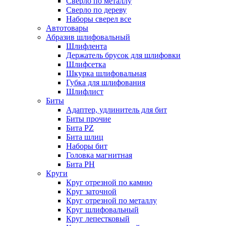
Сверло по металлу
Сверло по дереву
Наборы сверел все
Автотовары
Абразив шлифовальный
Шлифлента
Держатель брусок для шлифовки
Шлифсетка
Шкурка шлифовальная
Губка для шлифования
Шлифлист
Биты
Адаптер, удлинитель для бит
Биты прочие
Бита PZ
Бита шлиц
Наборы бит
Головка магнитная
Бита PH
Круги
Круг отрезной по камню
Круг заточной
Круг отрезной по металлу
Круг шлифовальный
Круг лепестковый