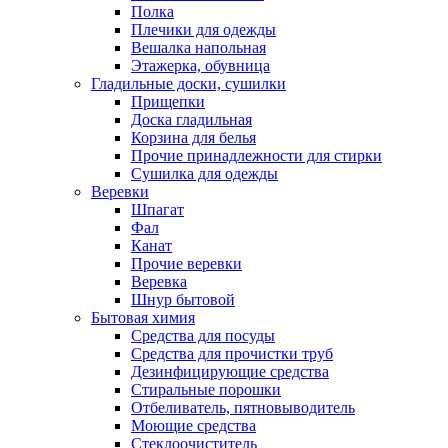
Полка
Плечики для одежды
Вешалка напольная
Этажерка, обувница
Гладильные доски, сушилки
Прищепки
Доска гладильная
Корзина для белья
Прочие принадлежности для стирки
Сушилка для одежды
Веревки
Шпагат
Фал
Канат
Прочие веревки
Веревка
Шнур бытовой
Бытовая химия
Средства для посуды
Средства для прочистки труб
Дезинфицирующие средства
Стиральные порошки
Отбеливатель, пятновыводитель
Моющие средства
Стеклоочиститель