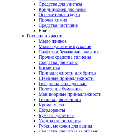
Средства для унитаза
Кондиционер для белья
Освежитель воздуха
Прочая химия
Средства чистящие
Ещё 2
Гигиена и красота
Мыло жидкое
Мыло туалетное кусковое
Салфетки бумажные, влажные
Прочие средства гигиены
Средства для волос
Косметика
Принадлежности для бритья
Швейные принадлежности
Гель, пена, соль для ван
Полотенца бумажные
Маникюрные принадлежности
Гигиена для женщин
Крема, маски
Дезодоранты
Бумага туалетная
Уход за полостью рта
Губки, мочалки для ванны
Средства для ухода за обувью