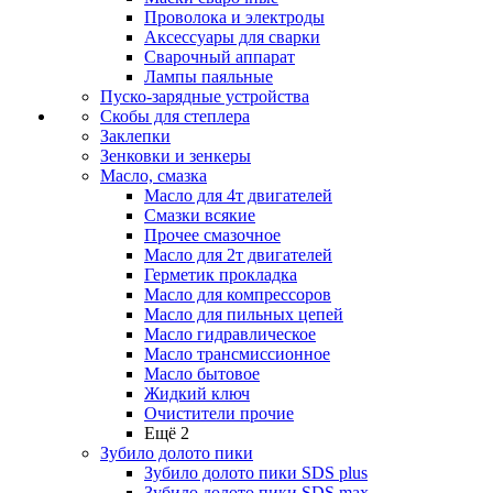
Проволока и электроды
Аксессуары для сварки
Сварочный аппарат
Лампы паяльные
Пуско-зарядные устройства
Скобы для степлера
Заклепки
Зенковки и зенкеры
Масло, смазка
Масло для 4т двигателей
Смазки всякие
Прочее смазочное
Масло для 2т двигателей
Герметик прокладка
Масло для компрессоров
Масло для пильных цепей
Масло гидравлическое
Масло трансмиссионное
Масло бытовое
Жидкий ключ
Очистители прочие
Ещё 2
Зубило долото пики
Зубило долото пики SDS plus
Зубило долото пики SDS max