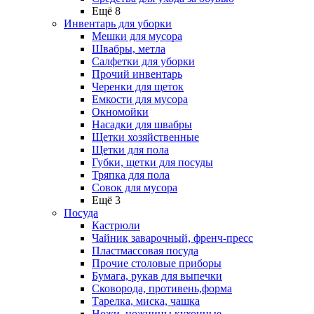
Ещё 8
Инвентарь для уборки
Мешки для мусора
Швабры, метла
Салфетки для уборки
Прочий инвентарь
Черенки для щеток
Емкости для мусора
Окномойки
Насадки для швабры
Щетки хозяйственные
Щетки для пола
Губки, щетки для посуды
Тряпка для пола
Совок для мусора
Ещё 3
Посуда
Кастрюли
Чайник заварочный, френч-пресс
Пластмассовая посуда
Прочие столовые приборы
Бумага, рукав для выпечки
Сковорода, противень,форма
Тарелка, миска, чашка
Ножи, ножницы кухонные