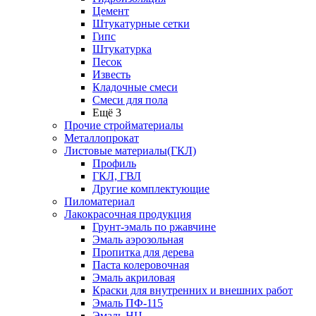
Цемент
Штукатурные сетки
Гипс
Штукатурка
Песок
Известь
Кладочные смеси
Смеси для пола
Ещё 3
Прочие стройматериалы
Металлопрокат
Листовые материалы(ГКЛ)
Профиль
ГКЛ, ГВЛ
Другие комплектующие
Пиломатериал
Лакокрасочная продукция
Грунт-эмаль по ржавчине
Эмаль аэрозольная
Пропитка для дерева
Паста колеровочная
Эмаль акриловая
Краски для внутренних и внешних работ
Эмаль ПФ-115
Эмаль НЦ