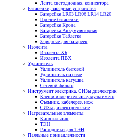
Лента светодиодная, коннектора
Батарейки, зарядные устройства
Батарейка LR03 LR06 LR14 LR20
Прочие батарейки
Батарейка Крона
Батарейка Аккумуляторная
Батарейка Таблетка
Зарядные для батареек
Изолента
Изолента ХБ
Изолента ПВХ
Удлинитель
Удлинитель бытовой
Удлинитель на раме
Удлинитель катушка
Сетевой фильтр
Инструмент электрика, СИЗы диэлектрик
Клещи измерительные, мультиметр
Съемник, кабелерез, нож
СИЗы диэлектрические
Нагревательные элементы
Кипятильник
ТЭН
Расходники для ТЭН
Паяльные принадлежности