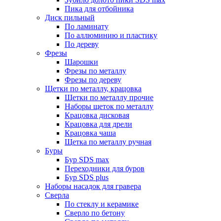
Пика для отбойника
Диск пильный
По ламинату
По аллюминию и пластику
По дереву
Фрезы
Шарошки
Фрезы по металлу
Фрезы по дереву
Щетки по металлу, крацовка
Щетки по металлу прочие
Наборы щеток по металлу
Крацовка дисковая
Крацовка для дрели
Крацовка чаша
Щетка по металлу ручная
Буры
Бур SDS max
Переходники для буров
Бур SDS plus
Наборы насадок для гравера
Сверла
По стеклу и керамике
Сверло по бетону