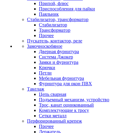
Припой, флюс
Приспособления для пайки
Паяльник
Стабилизатор, трансформатор
Стабилизатор
Трансформатор
Прочее
Пускатель, контактор, реле
Замочноскобяное
Дверная фурнитура
Система Джокер
Замки и фурнитура
Крючки
Петли
Мебельная фурнитура
Фурнитура для окон ПВХ
Такелаж
Цепь сварная
Подъемный механизм, устройство
Трос, канат оцинкованный
Комплектующие к тросу
Сетки металл
Перфорированный крепеж
Прочее
Держатель