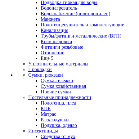
Подводка гибкая для воды
Водонагреватель
Водоснабжение (полипропилен)
Манжета
Полотенцесушитель и комплектующие
Канализация
Трубы/фитинги металлические (ВГП)
Кран шаровый
Фитинги резьбовые
Отопление
Ещё 5
Уплотнительные материалы
Прокладки
Сумки, рюкзаки
Сумка-тележка
Сумка хозяйственная
Прочие сумки
Постельные принадлежности
Полотенца, плед
КПБ
Матрас
Раскладушки
Подушка, одеяло
Инсектициды
Средства от мух