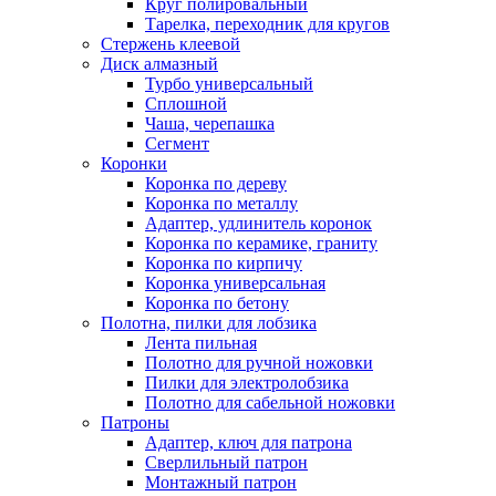
Круг полировальный
Тарелка, переходник для кругов
Стержень клеевой
Диск алмазный
Турбо универсальный
Сплошной
Чаша, черепашка
Сегмент
Коронки
Коронка по дереву
Коронка по металлу
Адаптер, удлинитель коронок
Коронка по керамике, граниту
Коронка по кирпичу
Коронка универсальная
Коронка по бетону
Полотна, пилки для лобзика
Лента пильная
Полотно для ручной ножовки
Пилки для электролобзика
Полотно для сабельной ножовки
Патроны
Адаптер, ключ для патрона
Сверлильный патрон
Монтажный патрон