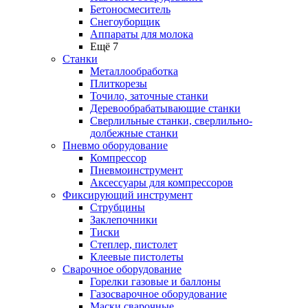
Бетоносмеситель
Снегоуборщик
Аппараты для молока
Ещё 7
Станки
Металлообработка
Плиткорезы
Точило, заточные станки
Деревообрабатывающие станки
Сверлильные станки, сверлильно-
долбежные станки
Пневмо оборудование
Компрессор
Пневмоинструмент
Аксессуары для компрессоров
Фиксирующий инструмент
Струбцины
Заклепочники
Тиски
Степлер, пистолет
Клеевые пистолеты
Сварочное оборудование
Горелки газовые и баллоны
Газосварочное оборудование
Маски сварочные