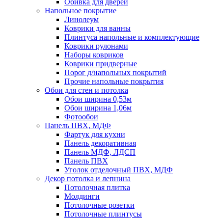
Обивка для дверей
Напольное покрытие
Линолеум
Коврики для ванны
Плинтуса напольные и комплектующие
Коврики рулонами
Наборы ковриков
Коврики придверные
Порог д/напольных покрытий
Прочие напольные покрытия
Обои для стен и потолка
Обои ширина 0,53м
Обои ширина 1,06м
Фотообои
Панель ПВХ, МДФ
Фартук для кухни
Панель декоративная
Панель МДФ, ЛДСП
Панель ПВХ
Уголок отделочный ПВХ, МДФ
Декор потолка и лепнина
Потолочная плитка
Молдинги
Потолочные розетки
Потолочные плинтусы