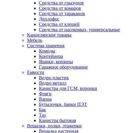
Средства от грызунов
Средства от комаров
Средства от тараканов
Дихлофос
Средства от клещей
Средства от насекомых, универсальные
Канцелярские товары
Мебель
Система хранения
Комоды
Контейнера
Ящики, корзины
Гаражное оборудование
Емкости
Ведро пластик
Ведро металл
Канистра для ГСМ, воронки
Фляги
Ванна
Бутылочки. банки ПЭТ
Бак
Таз
Канистра бытовая
Вешалки, полки, этажерки
Вешалка настенная