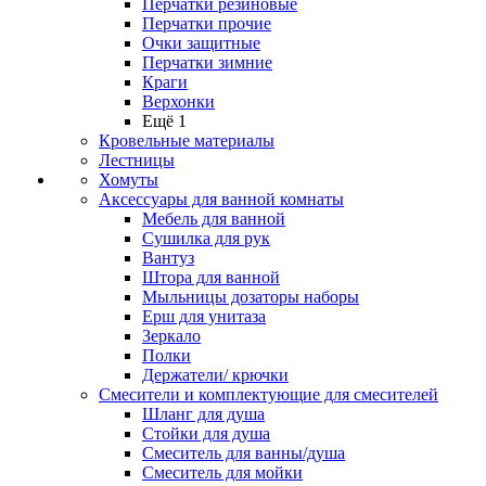
Перчатки резиновые
Перчатки прочие
Очки защитные
Перчатки зимние
Краги
Верхонки
Ещё 1
Кровельные материалы
Лестницы
Хомуты
Аксессуары для ванной комнаты
Мебель для ванной
Сушилка для рук
Вантуз
Штора для ванной
Мыльницы дозаторы наборы
Ерш для унитаза
Зеркало
Полки
Держатели/ крючки
Смесители и комплектующие для смесителей
Шланг для душа
Стойки для душа
Смеситель для ванны/душа
Смеситель для мойки