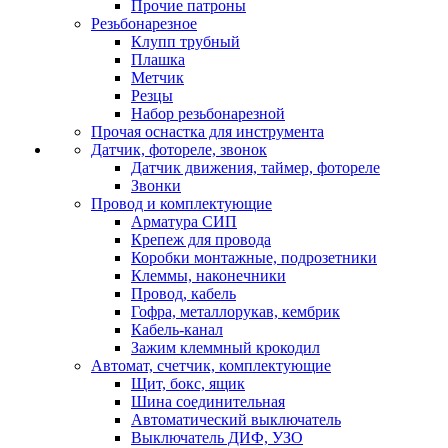
Прочие патроны
Резьбонарезное
Клупп трубный
Плашка
Метчик
Резцы
Набор резьбонарезной
Прочая оснастка для инструмента
Датчик, фотореле, звонок
Датчик движения, таймер, фотореле
Звонки
Провод и комплектующие
Арматура СИП
Крепеж для провода
Коробки монтажные, подрозетники
Клеммы, наконечники
Провод, кабель
Гофра, металлорукав, кембрик
Кабель-канал
Зажим клеммный крокодил
Автомат, счетчик, комплектующие
Щит, бокс, ящик
Шина соединительная
Автоматический выключатель
Выключатель ДИФ, УЗО