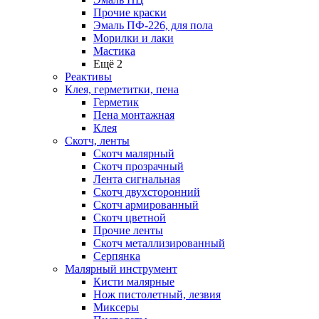
Прочие краски
Эмаль ПФ-226, для пола
Морилки и лаки
Мастика
Ещё 2
Реактивы
Клея, герметитки, пена
Герметик
Пена монтажная
Клея
Скотч, ленты
Скотч малярный
Скотч прозрачный
Лента сигнальная
Скотч двухсторонний
Скотч армированный
Скотч цветной
Прочие ленты
Скотч металлизированный
Серпянка
Малярный инструмент
Кисти малярные
Нож пистолетный, лезвия
Миксеры