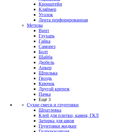
Кронштейн
Кляймер
Уголок
Лента перфорированная
Метизы
Винт
Глухарь
Гайка
Саморез
Болт
Шайба
Дюбель
Анкер
Шпилька
Гвоздь
Крючок
Другой крепеж
Пачка
Ещё 3
Сухие смеси и грунтовки
Шпатлевка
Клей для плитки, камня, ГКЛ
Затирка для швов
Грунтовки жидкие
Гидроизоляция