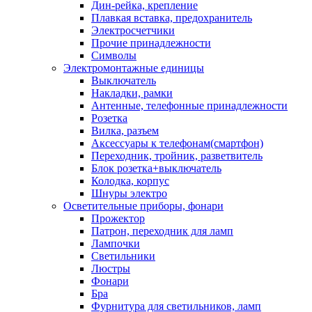
Дин-рейка, крепление
Плавкая вставка, предохранитель
Электросчетчики
Прочие принадлежности
Символы
Электромонтажные единицы
Выключатель
Накладки, рамки
Антенные, телефонные принадлежности
Розетка
Вилка, разъем
Аксессуары к телефонам(смартфон)
Переходник, тройник, разветвитель
Блок розетка+выключатель
Колодка, корпус
Шнуры электро
Осветительные приборы, фонари
Прожектор
Патрон, переходник для ламп
Лампочки
Светильники
Люстры
Фонари
Бра
Фурнитура для светильников, ламп