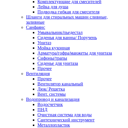
Комплектующие для смесителей
Лейка для душа
Подводка гибкая для смесителя
Шланги для стиральных машин сливные,
заливные
Санфаянс
Умывальник/пьедестал
Сиденья для ванны/ Поручень
Унитаз
Мойка кухонная
Арматура/гофра/манжеты для унитаза
Сифоны/трапы
Сиденье для унитаза
Прочее
Вентиляция
Прочее
Вентилятор канальный
Люк/ Решетка
Вент. системы
Водопровод и канализация
Водосчетчик
ПНД
Очистная система для воды
Сантехнический инструмент
Металлопластик