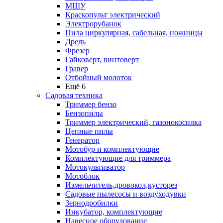
МШУ
Краскопульт электрический
Электрорубанок
Пила циркулярная, сабельная, ножницы
Дрель
Фрезер
Гайковерт, винтоверт
Гравер
Отбойный молоток
Ещё 6
Садовая техника
Триммер бензо
Бензопилы
Триммер электрический, газонокосилка
Цепные пилы
Генератор
Мотобур и комплектующие
Комплектующие для триммера
Мотокультиватор
Мотоблок
Измельчитель,дровокол,кусторез
Садовые пылесосы и воздуходувки
Зернодробилки
Инкубатор, комплектующие
Навесное оборудование