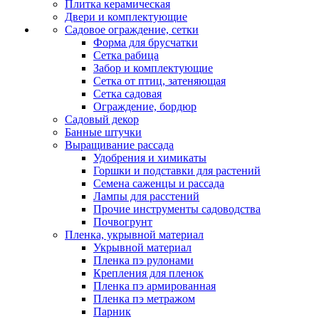
Плитка керамическая
Двери и комплектующие
Садовое ограждение, сетки
Форма для брусчатки
Сетка рабица
Забор и комплектующие
Сетка от птиц, затеняющая
Сетка садовая
Ограждение, бордюр
Садовый декор
Банные штучки
Выращивание рассада
Удобрения и химикаты
Горшки и подставки для растений
Семена саженцы и рассада
Лампы для расстений
Прочие инструменты садоводства
Почвогрунт
Пленка, укрывной материал
Укрывной материал
Пленка пэ рулонами
Крепления для пленок
Пленка пэ армированная
Пленка пэ метражом
Парник