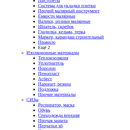
Пистолеты
Система для укладки плитки
Прочий малярный инструмент
Емкости малярные
Валики, ролики малярные
Шпатель, скребок
Гладилка, кельма, терка
Маркер, карандаш строительный
Правило
Ещё 2
Изоляционные материалы
Теплоизоляция
Уплотнитель
Поролон
Пенопласт
Асбест
Паронит, резина
Подложка
Прочие материалы
СИЗы
Респиратор, маска
Обувь
Спецодежда верхняя
Прочая защита
Перчатки хб