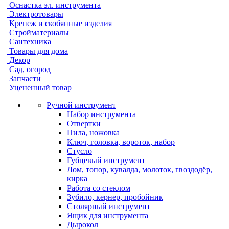
Оснастка эл. инструмента
Электротовары
Крепеж и скобянные изделия
Стройматериалы
Сантехника
Товары для дома
Декор
Сад, огород
Запчасти
Уцененный товар
Ручной инструмент
Набор инструмента
Отвертки
Пила, ножовка
Ключ, головка, вороток, набор
Стусло
Губцевый инструмент
Лом, топор, кувалда, молоток, гвоздодёр,
кирка
Работа со стеклом
Зубило, кернер, пробойник
Столярный инструмент
Ящик для инструмента
Дырокол