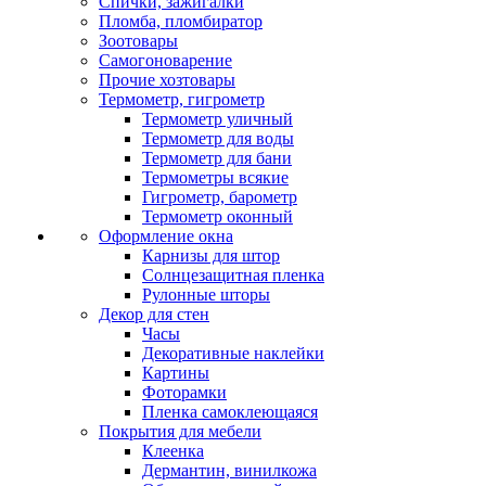
Спички, зажигалки
Пломба, пломбиратор
Зоотовары
Самогоноварение
Прочие хозтовары
Термометр, гигрометр
Термометр уличный
Термометр для воды
Термометр для бани
Термометры всякие
Гигрометр, барометр
Термометр оконный
Оформление окна
Карнизы для штор
Солнцезащитная пленка
Рулонные шторы
Декор для стен
Часы
Декоративные наклейки
Картины
Фоторамки
Пленка самоклеющаяся
Покрытия для мебели
Клеенка
Дермантин, винилкожа