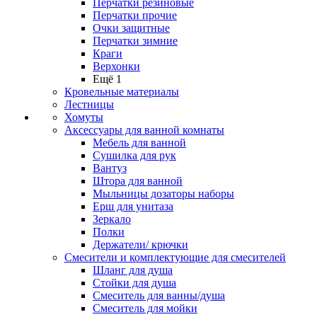
Перчатки резиновые
Перчатки прочие
Очки защитные
Перчатки зимние
Краги
Верхонки
Ещё 1
Кровельные материалы
Лестницы
Хомуты
Аксессуары для ванной комнаты
Мебель для ванной
Сушилка для рук
Вантуз
Штора для ванной
Мыльницы дозаторы наборы
Ерш для унитаза
Зеркало
Полки
Держатели/ крючки
Смесители и комплектующие для смесителей
Шланг для душа
Стойки для душа
Смеситель для ванны/душа
Смеситель для мойки