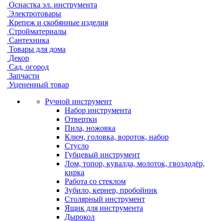
Оснастка эл. инструмента
Электротовары
Крепеж и скобянные изделия
Стройматериалы
Сантехника
Товары для дома
Декор
Сад, огород
Запчасти
Уцененный товар
Ручной инструмент
Набор инструмента
Отвертки
Пила, ножовка
Ключ, головка, вороток, набор
Стусло
Губцевый инструмент
Лом, топор, кувалда, молоток, гвоздодёр,
кирка
Работа со стеклом
Зубило, кернер, пробойник
Столярный инструмент
Ящик для инструмента
Дырокол