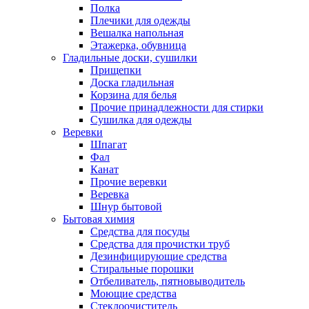
Полка
Плечики для одежды
Вешалка напольная
Этажерка, обувница
Гладильные доски, сушилки
Прищепки
Доска гладильная
Корзина для белья
Прочие принадлежности для стирки
Сушилка для одежды
Веревки
Шпагат
Фал
Канат
Прочие веревки
Веревка
Шнур бытовой
Бытовая химия
Средства для посуды
Средства для прочистки труб
Дезинфицирующие средства
Стиральные порошки
Отбеливатель, пятновыводитель
Моющие средства
Стеклоочиститель