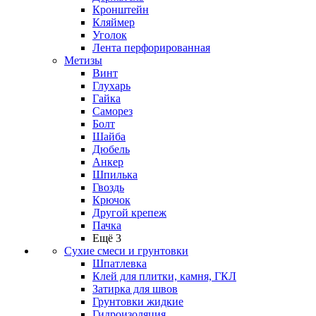
Кронштейн
Кляймер
Уголок
Лента перфорированная
Метизы
Винт
Глухарь
Гайка
Саморез
Болт
Шайба
Дюбель
Анкер
Шпилька
Гвоздь
Крючок
Другой крепеж
Пачка
Ещё 3
Сухие смеси и грунтовки
Шпатлевка
Клей для плитки, камня, ГКЛ
Затирка для швов
Грунтовки жидкие
Гидроизоляция