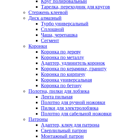
Круг полировальный
Тарелка, переходник для кругов
Стержень клеевой
Диск алмазный
Турбо универсальный
Сплошной
Чаша, черепашка
Сегмент
Коронки
Коронка по дереву
Коронка по металлу
Адаптер, удлинитель коронок
Коронка по керамике, граниту
Коронка по кирпичу
Коронка универсальная
Коронка по бетону
Полотна, пилки для лобзика
Лента пильная
Полотно для ручной ножовки
Пилки для электролобзика
Полотно для сабельной ножовки
Патроны
Адаптер, ключ для патрона
Сверлильный патрон
Монтажный патрон