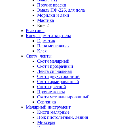
Прочие краски
Эмаль ПФ-226, для пола
Морилки и лаки
Мастика
Ещё 2
Реактивы
Клея, герметитки, пена
Герметик
Пена монтажная
Клея
Скотч, ленты
Скотч малярный
Скотч прозрачный
Лента сигнальная
Скотч двухсторонний
Скотч армированный
Скотч цветной
Прочие ленты
Скотч металлизированный
Серпянка
Малярный инструмент
Кисти малярные
Нож пистолетный, лезвия
Миксеры