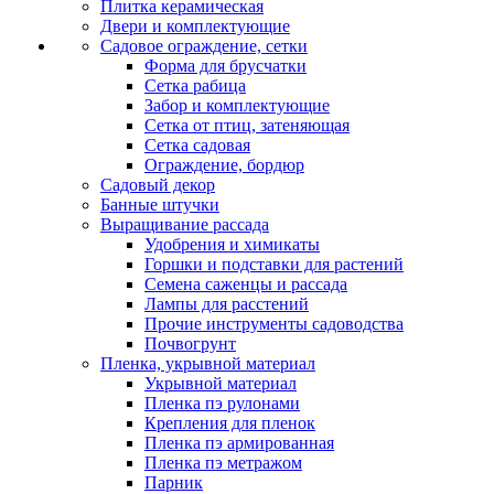
Плитка керамическая
Двери и комплектующие
Садовое ограждение, сетки
Форма для брусчатки
Сетка рабица
Забор и комплектующие
Сетка от птиц, затеняющая
Сетка садовая
Ограждение, бордюр
Садовый декор
Банные штучки
Выращивание рассада
Удобрения и химикаты
Горшки и подставки для растений
Семена саженцы и рассада
Лампы для расстений
Прочие инструменты садоводства
Почвогрунт
Пленка, укрывной материал
Укрывной материал
Пленка пэ рулонами
Крепления для пленок
Пленка пэ армированная
Пленка пэ метражом
Парник