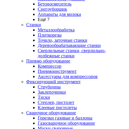
Бетоносмеситель
Снегоуборщик
Аппараты для молока
Ещё 7
Станки
Металлообработка
Плиткорезы
Точило, заточные станки
Деревообрабатывающие станки
Сверлильные станки, сверлильно-
долбежные станки
Пневмо оборудование
Компрессор
Пневмоинструмент
Аксессуары для компрессоров
Фиксирующий инструмент
Струбцины
Заклепочники
Тиски
Степлер, пистолет
Клеевые пистолеты
Сварочное оборудование
Горелки газовые и баллоны
Газосварочное оборудование
Маски сварочные