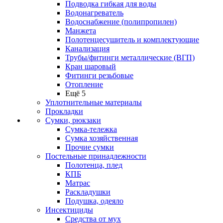
Подводка гибкая для воды
Водонагреватель
Водоснабжение (полипропилен)
Манжета
Полотенцесушитель и комплектующие
Канализация
Трубы/фитинги металлические (ВГП)
Кран шаровый
Фитинги резьбовые
Отопление
Ещё 5
Уплотнительные материалы
Прокладки
Сумки, рюкзаки
Сумка-тележка
Сумка хозяйственная
Прочие сумки
Постельные принадлежности
Полотенца, плед
КПБ
Матрас
Раскладушки
Подушка, одеяло
Инсектициды
Средства от мух