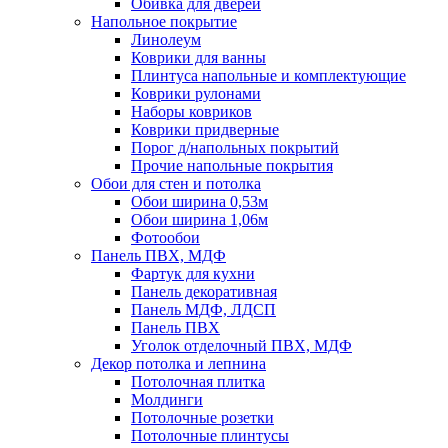
Обивка для дверей
Напольное покрытие
Линолеум
Коврики для ванны
Плинтуса напольные и комплектующие
Коврики рулонами
Наборы ковриков
Коврики придверные
Порог д/напольных покрытий
Прочие напольные покрытия
Обои для стен и потолка
Обои ширина 0,53м
Обои ширина 1,06м
Фотообои
Панель ПВХ, МДФ
Фартук для кухни
Панель декоративная
Панель МДФ, ЛДСП
Панель ПВХ
Уголок отделочный ПВХ, МДФ
Декор потолка и лепнина
Потолочная плитка
Молдинги
Потолочные розетки
Потолочные плинтусы