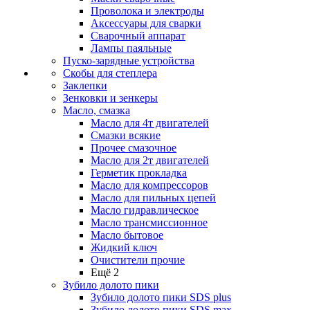
Проволока и электроды
Аксессуары для сварки
Сварочный аппарат
Лампы паяльные
Пуско-зарядные устройства
Скобы для степлера
Заклепки
Зенковки и зенкеры
Масло, смазка
Масло для 4т двигателей
Смазки всякие
Прочее смазочное
Масло для 2т двигателей
Герметик прокладка
Масло для компрессоров
Масло для пильных цепей
Масло гидравлическое
Масло трансмиссионное
Масло бытовое
Жидкий ключ
Очистители прочие
Ещё 2
Зубило долото пики
Зубило долото пики SDS plus
Зубило долото пики SDS max