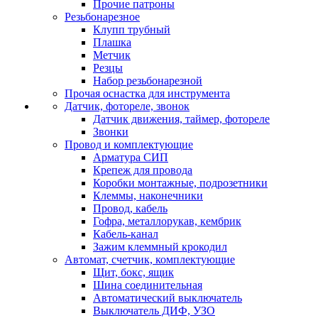
Прочие патроны
Резьбонарезное
Клупп трубный
Плашка
Метчик
Резцы
Набор резьбонарезной
Прочая оснастка для инструмента
Датчик, фотореле, звонок
Датчик движения, таймер, фотореле
Звонки
Провод и комплектующие
Арматура СИП
Крепеж для провода
Коробки монтажные, подрозетники
Клеммы, наконечники
Провод, кабель
Гофра, металлорукав, кембрик
Кабель-канал
Зажим клеммный крокодил
Автомат, счетчик, комплектующие
Щит, бокс, ящик
Шина соединительная
Автоматический выключатель
Выключатель ДИФ, УЗО