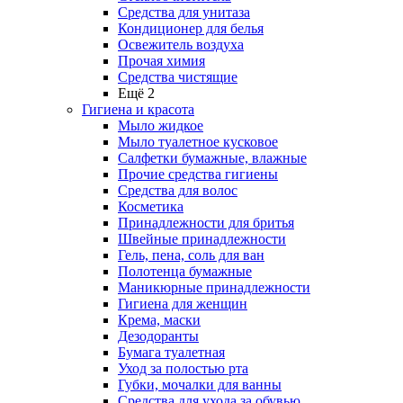
Средства для унитаза
Кондиционер для белья
Освежитель воздуха
Прочая химия
Средства чистящие
Ещё 2
Гигиена и красота
Мыло жидкое
Мыло туалетное кусковое
Салфетки бумажные, влажные
Прочие средства гигиены
Средства для волос
Косметика
Принадлежности для бритья
Швейные принадлежности
Гель, пена, соль для ван
Полотенца бумажные
Маникюрные принадлежности
Гигиена для женщин
Крема, маски
Дезодоранты
Бумага туалетная
Уход за полостью рта
Губки, мочалки для ванны
Средства для ухода за обувью