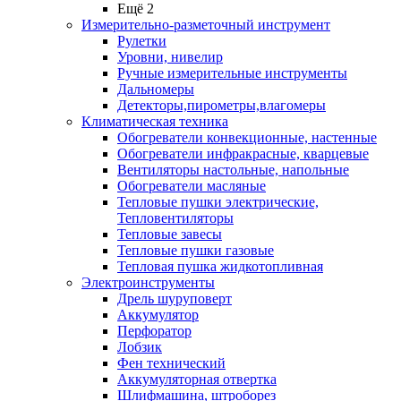
Ещё 2
Измерительно-разметочный инструмент
Рулетки
Уровни, нивелир
Ручные измерительные инструменты
Дальномеры
Детекторы,пирометры,влагомеры
Климатическая техника
Обогреватели конвекционные, настенные
Обогреватели инфракрасные, кварцевые
Вентиляторы настольные, напольные
Обогреватели масляные
Тепловые пушки электрические,
Тепловентиляторы
Тепловые завесы
Тепловые пушки газовые
Тепловая пушка жидкотопливная
Электроинструменты
Дрель шуруповерт
Аккумулятор
Перфоратор
Лобзик
Фен технический
Аккумуляторная отвертка
Шлифмашина, штроборез