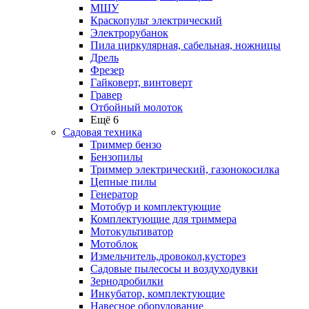
МШУ
Краскопульт электрический
Электрорубанок
Пила циркулярная, сабельная, ножницы
Дрель
Фрезер
Гайковерт, винтоверт
Гравер
Отбойный молоток
Ещё 6
Садовая техника
Триммер бензо
Бензопилы
Триммер электрический, газонокосилка
Цепные пилы
Генератор
Мотобур и комплектующие
Комплектующие для триммера
Мотокультиватор
Мотоблок
Измельчитель,дровокол,кусторез
Садовые пылесосы и воздуходувки
Зернодробилки
Инкубатор, комплектующие
Навесное оборудование