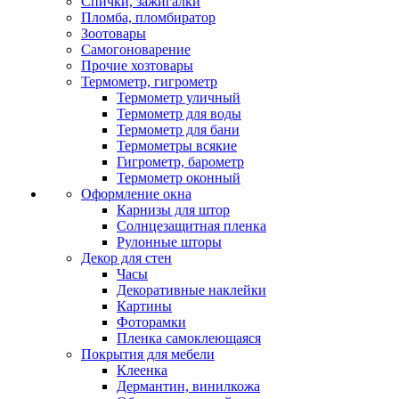
Спички, зажигалки
Пломба, пломбиратор
Зоотовары
Самогоноварение
Прочие хозтовары
Термометр, гигрометр
Термометр уличный
Термометр для воды
Термометр для бани
Термометры всякие
Гигрометр, барометр
Термометр оконный
Оформление окна
Карнизы для штор
Солнцезащитная пленка
Рулонные шторы
Декор для стен
Часы
Декоративные наклейки
Картины
Фоторамки
Пленка самоклеющаяся
Покрытия для мебели
Клеенка
Дермантин, винилкожа