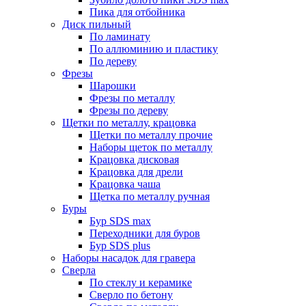
Пика для отбойника
Диск пильный
По ламинату
По аллюминию и пластику
По дереву
Фрезы
Шарошки
Фрезы по металлу
Фрезы по дереву
Щетки по металлу, крацовка
Щетки по металлу прочие
Наборы щеток по металлу
Крацовка дисковая
Крацовка для дрели
Крацовка чаша
Щетка по металлу ручная
Буры
Бур SDS max
Переходники для буров
Бур SDS plus
Наборы насадок для гравера
Сверла
По стеклу и керамике
Сверло по бетону