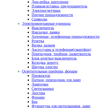
Дин-рейка, крепление
Плавкая вставка, предохранитель
Электросчетчики
Прочие принадлежности
Символы
Электромонтажные единицы
Выключатель
Накладки, рамки
Антенные, телефонные принадлежности
Розетка
Вилка, разъем
Аксессуары к телефонам(смартфон)
Переходник, тройник, разветвитель
Блок розетка+выключатель
Колодка, корпус
Шнуры электро
Осветительные приборы, фонари
Прожектор
Патрон, переходник для ламп
Лампочки
Светильники
Люстры
Фонари
Бра
Фурнитура для светильников, ламп