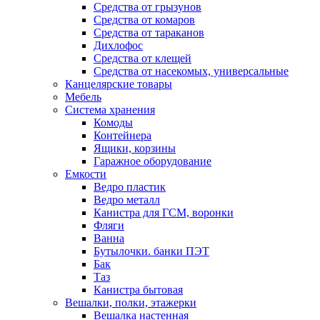
Средства от грызунов
Средства от комаров
Средства от тараканов
Дихлофос
Средства от клещей
Средства от насекомых, универсальные
Канцелярские товары
Мебель
Система хранения
Комоды
Контейнера
Ящики, корзины
Гаражное оборудование
Емкости
Ведро пластик
Ведро металл
Канистра для ГСМ, воронки
Фляги
Ванна
Бутылочки. банки ПЭТ
Бак
Таз
Канистра бытовая
Вешалки, полки, этажерки
Вешалка настенная