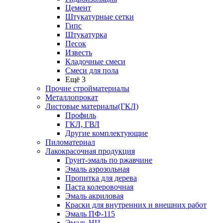
Цемент
Штукатурные сетки
Гипс
Штукатурка
Песок
Известь
Кладочные смеси
Смеси для пола
Ещё 3
Прочие стройматериалы
Металлопрокат
Листовые материалы(ГКЛ)
Профиль
ГКЛ, ГВЛ
Другие комплектующие
Пиломатериал
Лакокрасочная продукция
Грунт-эмаль по ржавчине
Эмаль аэрозольная
Пропитка для дерева
Паста колеровочная
Эмаль акриловая
Краски для внутренних и внешних работ
Эмаль ПФ-115
Эмаль НЦ