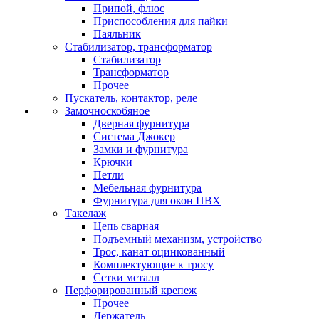
Припой, флюс
Приспособления для пайки
Паяльник
Стабилизатор, трансформатор
Стабилизатор
Трансформатор
Прочее
Пускатель, контактор, реле
Замочноскобяное
Дверная фурнитура
Система Джокер
Замки и фурнитура
Крючки
Петли
Мебельная фурнитура
Фурнитура для окон ПВХ
Такелаж
Цепь сварная
Подъемный механизм, устройство
Трос, канат оцинкованный
Комплектующие к тросу
Сетки металл
Перфорированный крепеж
Прочее
Держатель