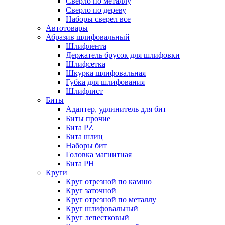
Сверло по металлу
Сверло по дереву
Наборы сверел все
Автотовары
Абразив шлифовальный
Шлифлента
Держатель брусок для шлифовки
Шлифсетка
Шкурка шлифовальная
Губка для шлифования
Шлифлист
Биты
Адаптер, удлинитель для бит
Биты прочие
Бита PZ
Бита шлиц
Наборы бит
Головка магнитная
Бита PH
Круги
Круг отрезной по камню
Круг заточной
Круг отрезной по металлу
Круг шлифовальный
Круг лепестковый