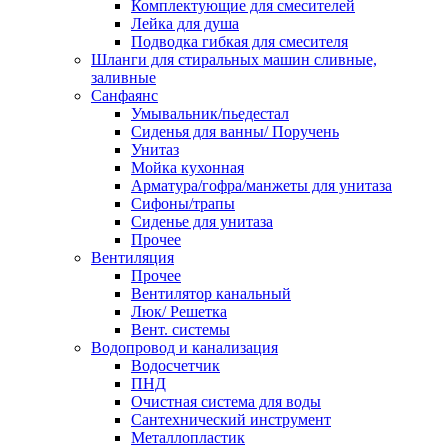
Комплектующие для смесителей
Лейка для душа
Подводка гибкая для смесителя
Шланги для стиральных машин сливные,
заливные
Санфаянс
Умывальник/пьедестал
Сиденья для ванны/ Поручень
Унитаз
Мойка кухонная
Арматура/гофра/манжеты для унитаза
Сифоны/трапы
Сиденье для унитаза
Прочее
Вентиляция
Прочее
Вентилятор канальный
Люк/ Решетка
Вент. системы
Водопровод и канализация
Водосчетчик
ПНД
Очистная система для воды
Сантехнический инструмент
Металлопластик