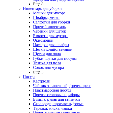
Ещё 8
Инвентарь для уборки
Мешки для мусора
Швабры, метла
Салфетки для уборки
Прочий инвентарь
Черенки для щеток
Емкости для мусора
Окномойки
Насадки для швабры
Щетки хозяйственные
Щетки для пола
Губки, щетки для посуды
Тряпка для пола
Совок для мусора
Ещё 3
Посуда
Кастрюли
Чайник заварочный, френч-пресс
Пластмассовая посуда
Прочие столовые приборы
Бумага, рукав для выпечки
Сковорода, противень,форма
Тарелка, миска, чашка
Ножи, ножницы кухонные