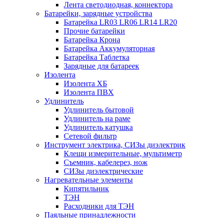
Лента светодиодная, коннектора
Батарейки, зарядные устройства
Батарейка LR03 LR06 LR14 LR20
Прочие батарейки
Батарейка Крона
Батарейка Аккумуляторная
Батарейка Таблетка
Зарядные для батареек
Изолента
Изолента ХБ
Изолента ПВХ
Удлинитель
Удлинитель бытовой
Удлинитель на раме
Удлинитель катушка
Сетевой фильтр
Инструмент электрика, СИЗы диэлектрик
Клещи измерительные, мультиметр
Съемник, кабелерез, нож
СИЗы диэлектрические
Нагревательные элементы
Кипятильник
ТЭН
Расходники для ТЭН
Паяльные принадлежности