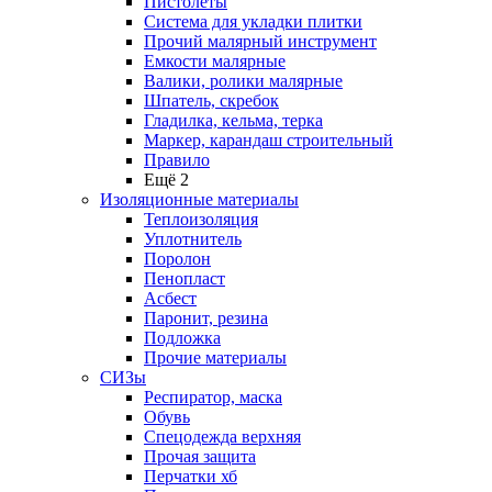
Пистолеты
Система для укладки плитки
Прочий малярный инструмент
Емкости малярные
Валики, ролики малярные
Шпатель, скребок
Гладилка, кельма, терка
Маркер, карандаш строительный
Правило
Ещё 2
Изоляционные материалы
Теплоизоляция
Уплотнитель
Поролон
Пенопласт
Асбест
Паронит, резина
Подложка
Прочие материалы
СИЗы
Респиратор, маска
Обувь
Спецодежда верхняя
Прочая защита
Перчатки хб