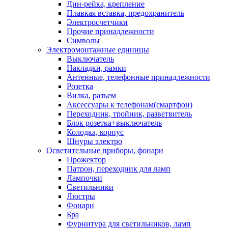
Дин-рейка, крепление
Плавкая вставка, предохранитель
Электросчетчики
Прочие принадлежности
Символы
Электромонтажные единицы
Выключатель
Накладки, рамки
Антенные, телефонные принадлежности
Розетка
Вилка, разъем
Аксессуары к телефонам(смартфон)
Переходник, тройник, разветвитель
Блок розетка+выключатель
Колодка, корпус
Шнуры электро
Осветительные приборы, фонари
Прожектор
Патрон, переходник для ламп
Лампочки
Светильники
Люстры
Фонари
Бра
Фурнитура для светильников, ламп