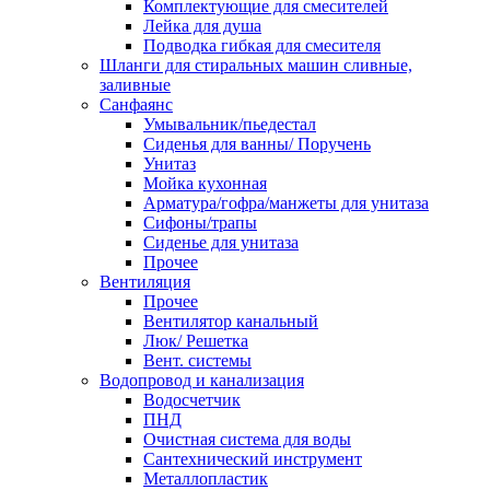
Комплектующие для смесителей
Лейка для душа
Подводка гибкая для смесителя
Шланги для стиральных машин сливные,
заливные
Санфаянс
Умывальник/пьедестал
Сиденья для ванны/ Поручень
Унитаз
Мойка кухонная
Арматура/гофра/манжеты для унитаза
Сифоны/трапы
Сиденье для унитаза
Прочее
Вентиляция
Прочее
Вентилятор канальный
Люк/ Решетка
Вент. системы
Водопровод и канализация
Водосчетчик
ПНД
Очистная система для воды
Сантехнический инструмент
Металлопластик