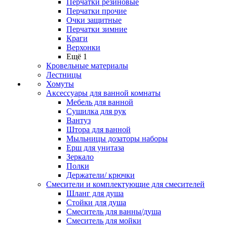
Перчатки резиновые
Перчатки прочие
Очки защитные
Перчатки зимние
Краги
Верхонки
Ещё 1
Кровельные материалы
Лестницы
Хомуты
Аксессуары для ванной комнаты
Мебель для ванной
Сушилка для рук
Вантуз
Штора для ванной
Мыльницы дозаторы наборы
Ерш для унитаза
Зеркало
Полки
Держатели/ крючки
Смесители и комплектующие для смесителей
Шланг для душа
Стойки для душа
Смеситель для ванны/душа
Смеситель для мойки