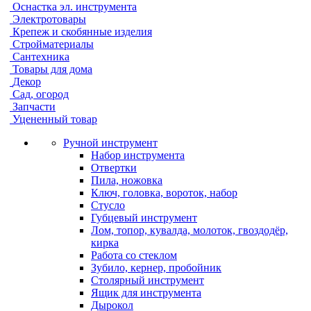
Оснастка эл. инструмента
Электротовары
Крепеж и скобянные изделия
Стройматериалы
Сантехника
Товары для дома
Декор
Сад, огород
Запчасти
Уцененный товар
Ручной инструмент
Набор инструмента
Отвертки
Пила, ножовка
Ключ, головка, вороток, набор
Стусло
Губцевый инструмент
Лом, топор, кувалда, молоток, гвоздодёр,
кирка
Работа со стеклом
Зубило, кернер, пробойник
Столярный инструмент
Ящик для инструмента
Дырокол