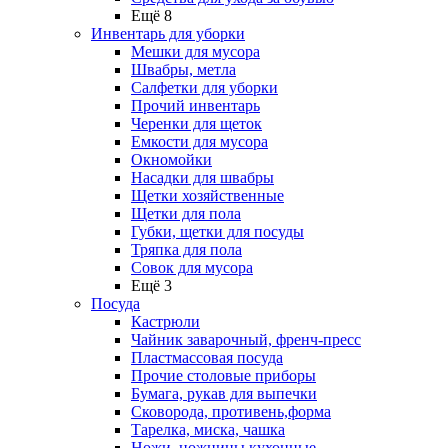
Ещё 8
Инвентарь для уборки
Мешки для мусора
Швабры, метла
Салфетки для уборки
Прочий инвентарь
Черенки для щеток
Емкости для мусора
Окномойки
Насадки для швабры
Щетки хозяйственные
Щетки для пола
Губки, щетки для посуды
Тряпка для пола
Совок для мусора
Ещё 3
Посуда
Кастрюли
Чайник заварочный, френч-пресс
Пластмассовая посуда
Прочие столовые приборы
Бумага, рукав для выпечки
Сковорода, противень,форма
Тарелка, миска, чашка
Ножи, ножницы кухонные