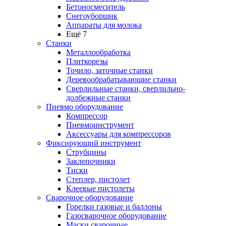
Бетоносмеситель
Снегоуборщик
Аппараты для молока
Ещё 7
Станки
Металлообработка
Плиткорезы
Точило, заточные станки
Деревообрабатывающие станки
Сверлильные станки, сверлильно-
долбежные станки
Пневмо оборудование
Компрессор
Пневмоинструмент
Аксессуары для компрессоров
Фиксирующий инструмент
Струбцины
Заклепочники
Тиски
Степлер, пистолет
Клеевые пистолеты
Сварочное оборудование
Горелки газовые и баллоны
Газосварочное оборудование
Маски сварочные