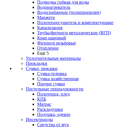
Подводка гибкая для воды
Водонагреватель
Водоснабжение (полипропилен)
Манжета
Полотенцесушитель и комплектующие
Канализация
Трубы/фитинги металлические (ВГП)
Кран шаровый
Фитинги резьбовые
Отопление
Ещё 5
Уплотнительные материалы
Прокладки
Сумки, рюкзаки
Сумка-тележка
Сумка хозяйственная
Прочие сумки
Постельные принадлежности
Полотенца, плед
КПБ
Матрас
Раскладушки
Подушка, одеяло
Инсектициды
Средства от мух