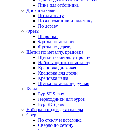
Пика для отбойника
Диск пильный
По ламинату
По аллюминию и пластику
По дереву
Фрезы
Шарошки
Фрезы по металлу
Фрезы по дереву
Щетки по металлу, крацовка
Щетки по металлу прочие
Наборы щеток по металлу
Крацовка дисковая
Крацовка для дрели
Крацовка чаша
Щетка по металлу ручная
Буры
Бур SDS max
Переходники для буров
Бур SDS plus
Наборы насадок для гравера
Сверла
По стеклу и керамике
Сверло по бетону