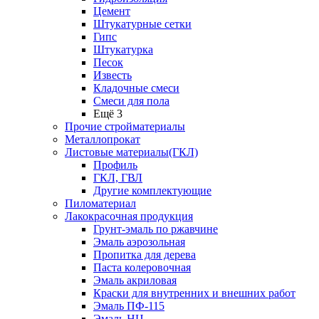
Цемент
Штукатурные сетки
Гипс
Штукатурка
Песок
Известь
Кладочные смеси
Смеси для пола
Ещё 3
Прочие стройматериалы
Металлопрокат
Листовые материалы(ГКЛ)
Профиль
ГКЛ, ГВЛ
Другие комплектующие
Пиломатериал
Лакокрасочная продукция
Грунт-эмаль по ржавчине
Эмаль аэрозольная
Пропитка для дерева
Паста колеровочная
Эмаль акриловая
Краски для внутренних и внешних работ
Эмаль ПФ-115
Эмаль НЦ