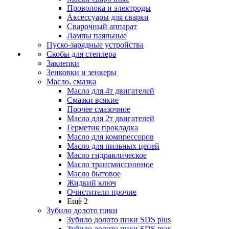
Проволока и электроды
Аксессуары для сварки
Сварочный аппарат
Лампы паяльные
Пуско-зарядные устройства
Скобы для степлера
Заклепки
Зенковки и зенкеры
Масло, смазка
Масло для 4т двигателей
Смазки всякие
Прочее смазочное
Масло для 2т двигателей
Герметик прокладка
Масло для компрессоров
Масло для пильных цепей
Масло гидравлическое
Масло трансмиссионное
Масло бытовое
Жидкий ключ
Очистители прочие
Ещё 2
Зубило долото пики
Зубило долото пики SDS plus
Зубило долото пики SDS max