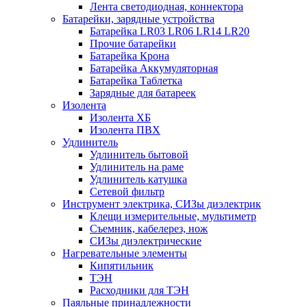
Лента светодиодная, коннектора
Батарейки, зарядные устройства
Батарейка LR03 LR06 LR14 LR20
Прочие батарейки
Батарейка Крона
Батарейка Аккумуляторная
Батарейка Таблетка
Зарядные для батареек
Изолента
Изолента ХБ
Изолента ПВХ
Удлинитель
Удлинитель бытовой
Удлинитель на раме
Удлинитель катушка
Сетевой фильтр
Инструмент электрика, СИЗы диэлектрик
Клещи измерительные, мультиметр
Съемник, кабелерез, нож
СИЗы диэлектрические
Нагревательные элементы
Кипятильник
ТЭН
Расходники для ТЭН
Паяльные принадлежности