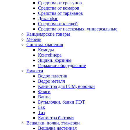
Средства от грызунов
Средства от комаров
Средства от тараканов
Дихлофос
Средства от клещей
Средства от насекомых, универсальные
Канцелярские товары
Мебель
Система хранения
Комоды
Контейнера
Ящики, корзины
Гаражное оборудование
Емкости
Ведро пластик
Ведро металл
Канистра для ГСМ, воронки
Фляги
Ванна
Бутылочки. банки ПЭТ
Бак
Таз
Канистра бытовая
Вешалки, полки, этажерки
Вешалка настенная