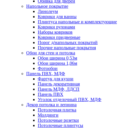
Обивка для дверей
Напольное покрытие
Линолеум
Коврики для ванны
Плинтуса напольные и комплектующие
Коврики рулонами
Наборы ковриков
Коврики придверные
Порог д/напольных покрытий
Прочие напольные покрытия
Обои для стен и потолка
Обои ширина 0,53м
Обои ширина 1,06м
Фотообои
Панель ПВХ, МДФ
Фартук для кухни
Панель декоративная
Панель МДФ, ЛДСП
Панель ПВХ
Уголок отделочный ПВХ, МДФ
Декор потолка и лепнина
Потолочная плитка
Молдинги
Потолочные розетки
Потолочные плинтусы