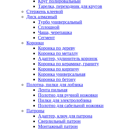
Круг полировальный
Тарелка, переходник для кругов
Стержень клеевой
Диск алмазный
Турбо универсальный
Сплошной
Чаша, черепашка
Сегмент
Коронки
Коронка по дереву
Коронка по металлу
Адаптер, удлинитель коронок
Коронка по керамике, граниту
Коронка по кирпичу
Коронка универсальная
Коронка по бетону
Полотна, пилки для лобзика
Лента пильная
Полотно для ручной ножовки
Пилки для электролобзика
Полотно для сабельной ножовки
Патроны
Адаптер, ключ для патрона
Сверлильный патрон
Монтажный патрон