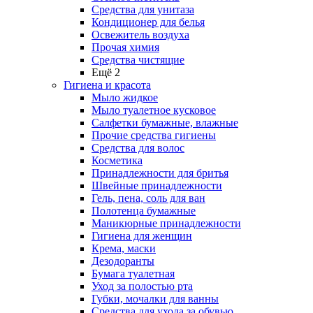
Средства для унитаза
Кондиционер для белья
Освежитель воздуха
Прочая химия
Средства чистящие
Ещё 2
Гигиена и красота
Мыло жидкое
Мыло туалетное кусковое
Салфетки бумажные, влажные
Прочие средства гигиены
Средства для волос
Косметика
Принадлежности для бритья
Швейные принадлежности
Гель, пена, соль для ван
Полотенца бумажные
Маникюрные принадлежности
Гигиена для женщин
Крема, маски
Дезодоранты
Бумага туалетная
Уход за полостью рта
Губки, мочалки для ванны
Средства для ухода за обувью