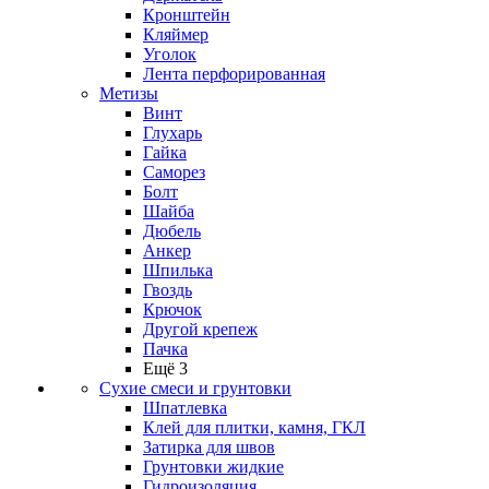
Кронштейн
Кляймер
Уголок
Лента перфорированная
Метизы
Винт
Глухарь
Гайка
Саморез
Болт
Шайба
Дюбель
Анкер
Шпилька
Гвоздь
Крючок
Другой крепеж
Пачка
Ещё 3
Сухие смеси и грунтовки
Шпатлевка
Клей для плитки, камня, ГКЛ
Затирка для швов
Грунтовки жидкие
Гидроизоляция