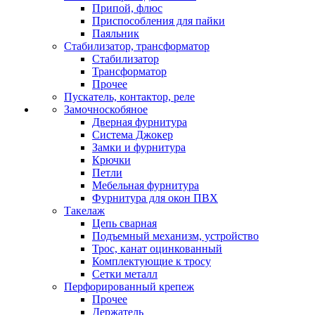
Припой, флюс
Приспособления для пайки
Паяльник
Стабилизатор, трансформатор
Стабилизатор
Трансформатор
Прочее
Пускатель, контактор, реле
Замочноскобяное
Дверная фурнитура
Система Джокер
Замки и фурнитура
Крючки
Петли
Мебельная фурнитура
Фурнитура для окон ПВХ
Такелаж
Цепь сварная
Подъемный механизм, устройство
Трос, канат оцинкованный
Комплектующие к тросу
Сетки металл
Перфорированный крепеж
Прочее
Держатель