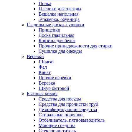
Полка
Плечики для одежды
Вешалка напольная
Этажерка, обувница
Гладильные доски, сушилки
Прищепки
Доска гладильная
Корзина для белья
Прочие принадлежности для стирки
Сушилка для одежды
Веревки
Шпагат
Фал
Канат
Прочие веревки
Веревка
Шнур бытовой
Бытовая химия
Средства для посуды
Средства для прочистки труб
Дезинфицирующие средства
Стиральные порошки
Отбеливатель, пятновыводитель
Моющие средства
Стеклоочиститель