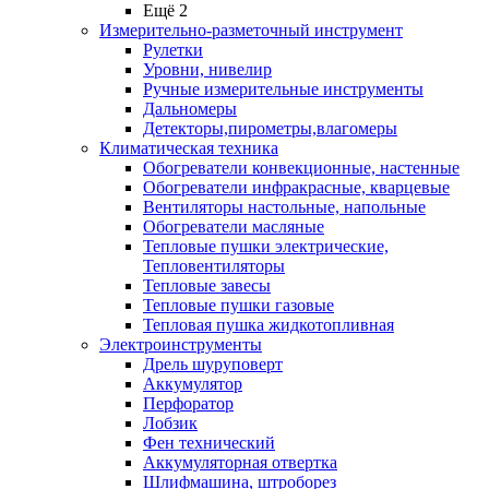
Ещё 2
Измерительно-разметочный инструмент
Рулетки
Уровни, нивелир
Ручные измерительные инструменты
Дальномеры
Детекторы,пирометры,влагомеры
Климатическая техника
Обогреватели конвекционные, настенные
Обогреватели инфракрасные, кварцевые
Вентиляторы настольные, напольные
Обогреватели масляные
Тепловые пушки электрические,
Тепловентиляторы
Тепловые завесы
Тепловые пушки газовые
Тепловая пушка жидкотопливная
Электроинструменты
Дрель шуруповерт
Аккумулятор
Перфоратор
Лобзик
Фен технический
Аккумуляторная отвертка
Шлифмашина, штроборез