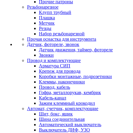
Прочие патроны
Резьбонарезное
Клупп трубный
Плашка
Метчик
Резцы
Набор резьбонарезной
Прочая оснастка для инструмента
Датчик, фотореле, звонок
Датчик движения, таймер, фотореле
Звонки
Провод и комплектующие
Арматура СИП
Крепеж для провода
Коробки монтажные, подрозетники
Клеммы, наконечники
Провод, кабель
Гофра, металлорукав, кембрик
Кабель-канал
Зажим клеммный крокодил
Автомат, счетчик, комплектующие
Щит, бокс, ящик
Шина соединительная
Автоматический выключатель
Выключатель ДИФ, УЗО