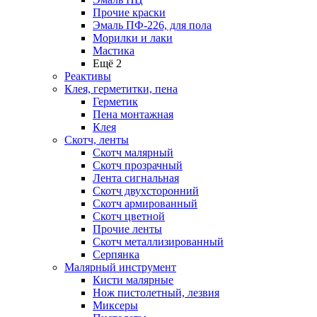
Прочие краски
Эмаль ПФ-226, для пола
Морилки и лаки
Мастика
Ещё 2
Реактивы
Клея, герметитки, пена
Герметик
Пена монтажная
Клея
Скотч, ленты
Скотч малярный
Скотч прозрачный
Лента сигнальная
Скотч двухсторонний
Скотч армированный
Скотч цветной
Прочие ленты
Скотч металлизированный
Серпянка
Малярный инструмент
Кисти малярные
Нож пистолетный, лезвия
Миксеры