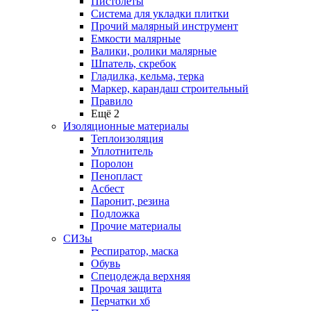
Пистолеты
Система для укладки плитки
Прочий малярный инструмент
Емкости малярные
Валики, ролики малярные
Шпатель, скребок
Гладилка, кельма, терка
Маркер, карандаш строительный
Правило
Ещё 2
Изоляционные материалы
Теплоизоляция
Уплотнитель
Поролон
Пенопласт
Асбест
Паронит, резина
Подложка
Прочие материалы
СИЗы
Респиратор, маска
Обувь
Спецодежда верхняя
Прочая защита
Перчатки хб