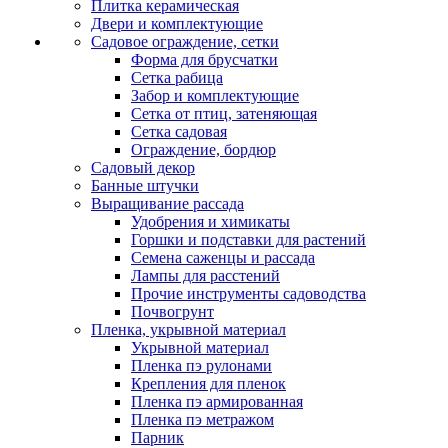
Плитка керамическая
Двери и комплектующие
Садовое ограждение, сетки
Форма для брусчатки
Сетка рабица
Забор и комплектующие
Сетка от птиц, затеняющая
Сетка садовая
Ограждение, бордюр
Садовый декор
Банные штучки
Выращивание рассада
Удобрения и химикаты
Горшки и подставки для растений
Семена саженцы и рассада
Лампы для расстений
Прочие инструменты садоводства
Почвогрунт
Пленка, укрывной материал
Укрывной материал
Пленка пэ рулонами
Крепления для пленок
Пленка пэ армированная
Пленка пэ метражом
Парник