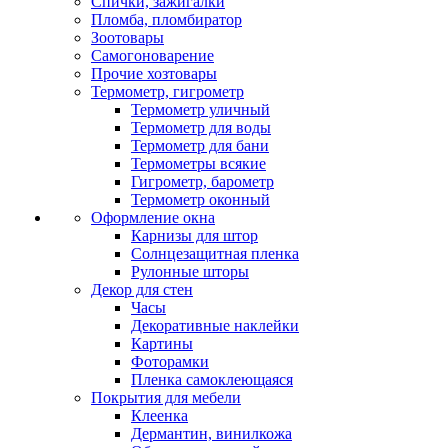
Спички, зажигалки
Пломба, пломбиратор
Зоотовары
Самогоноварение
Прочие хозтовары
Термометр, гигрометр
Термометр уличный
Термометр для воды
Термометр для бани
Термометры всякие
Гигрометр, барометр
Термометр оконный
Оформление окна
Карнизы для штор
Солнцезащитная пленка
Рулонные шторы
Декор для стен
Часы
Декоративные наклейки
Картины
Фоторамки
Пленка самоклеющаяся
Покрытия для мебели
Клеенка
Дермантин, винилкожа