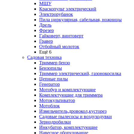
МШУ
Краскопульт электрический
Электрорубанок
Пила циркулярная, сабельная, ножницы
Дрель
Фрезер
Гайковерт, винтоверт
Гравер
Отбойный молоток
Ещё 6
Садовая техника
Триммер бензо
Бензопилы
Триммер электрический, газонокосилка
Цепные пилы
Генератор
Мотобур и комплектующие
Комплектующие для триммера
Мотокультиватор
Мотоблок
Измельчитель,дровокол,кусторез
Садовые пылесосы и воздуходувки
Зернодробилки
Инкубатор, комплектующие
Навесное оборудование