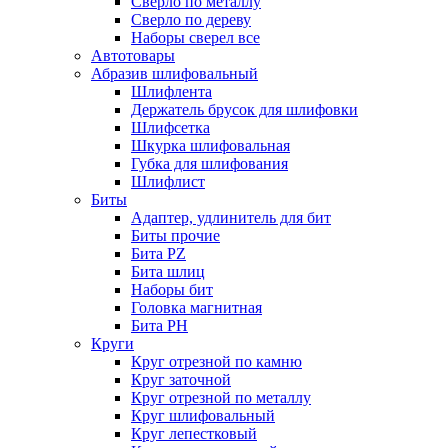
Сверло по металлу
Сверло по дереву
Наборы сверел все
Автотовары
Абразив шлифовальный
Шлифлента
Держатель брусок для шлифовки
Шлифсетка
Шкурка шлифовальная
Губка для шлифования
Шлифлист
Биты
Адаптер, удлинитель для бит
Биты прочие
Бита PZ
Бита шлиц
Наборы бит
Головка магнитная
Бита PH
Круги
Круг отрезной по камню
Круг заточной
Круг отрезной по металлу
Круг шлифовальный
Круг лепестковый