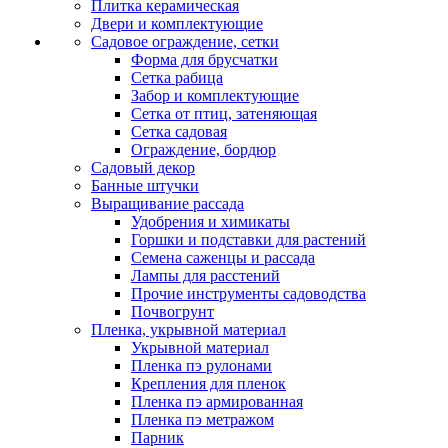
Плитка керамическая
Двери и комплектующие
Садовое ограждение, сетки
Форма для брусчатки
Сетка рабица
Забор и комплектующие
Сетка от птиц, затеняющая
Сетка садовая
Ограждение, бордюр
Садовый декор
Банные штучки
Выращивание рассада
Удобрения и химикаты
Горшки и подставки для растений
Семена саженцы и рассада
Лампы для расстений
Прочие инструменты садоводства
Почвогрунт
Пленка, укрывной материал
Укрывной материал
Пленка пэ рулонами
Крепления для пленок
Пленка пэ армированная
Пленка пэ метражом
Парник