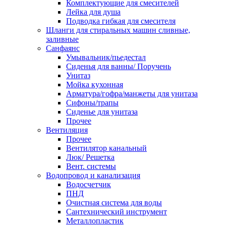
Комплектующие для смесителей
Лейка для душа
Подводка гибкая для смесителя
Шланги для стиральных машин сливные,
заливные
Санфаянс
Умывальник/пьедестал
Сиденья для ванны/ Поручень
Унитаз
Мойка кухонная
Арматура/гофра/манжеты для унитаза
Сифоны/трапы
Сиденье для унитаза
Прочее
Вентиляция
Прочее
Вентилятор канальный
Люк/ Решетка
Вент. системы
Водопровод и канализация
Водосчетчик
ПНД
Очистная система для воды
Сантехнический инструмент
Металлопластик