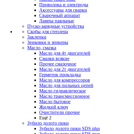
Проволока и электроды
Аксессуары для сварки
Сварочный аппарат
Лампы паяльные
Пуско-зарядные устройства
Скобы для степлера
Заклепки
Зенковки и зенкеры
Масло, смазка
Масло для 4т двигателей
Смазки всякие
Прочее смазочное
Масло для 2т двигателей
Герметик прокладка
Масло для компрессоров
Масло для пильных цепей
Масло гидравлическое
Масло трансмиссионное
Масло бытовое
Жидкий ключ
Очистители прочие
Ещё 2
Зубило долото пики
Зубило долото пики SDS plus
Зубило долото пики SDS max