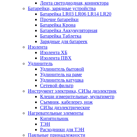
Лента светодиодная, коннектора
Батарейки, зарядные устройства
Батарейка LR03 LR06 LR14 LR20
Прочие батарейки
Батарейка Крона
Батарейка Аккумуляторная
Батарейка Таблетка
Зарядные для батареек
Изолента
Изолента ХБ
Изолента ПВХ
Удлинитель
Удлинитель бытовой
Удлинитель на раме
Удлинитель катушка
Сетевой фильтр
Инструмент электрика, СИЗы диэлектрик
Клещи измерительные, мультиметр
Съемник, кабелерез, нож
СИЗы диэлектрические
Нагревательные элементы
Кипятильник
ТЭН
Расходники для ТЭН
Паяльные принадлежности