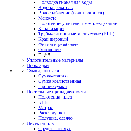
Подводка гибкая для воды
Водонагреватель
Водоснабжение (полипропилен)
Манжета
Полотенцесушитель и комплектующие
Канализация
Трубы/фитинги металлические (ВГП)
Кран шаровый
Фитинги резьбовые
Отопление
Ещё 5
Уплотнительные материалы
Прокладки
Сумки, рюкзаки
Сумка-тележка
Сумка хозяйственная
Прочие сумки
Постельные принадлежности
Полотенца, плед
КПБ
Матрас
Раскладушки
Подушка, одеяло
Инсектициды
Средства от мух