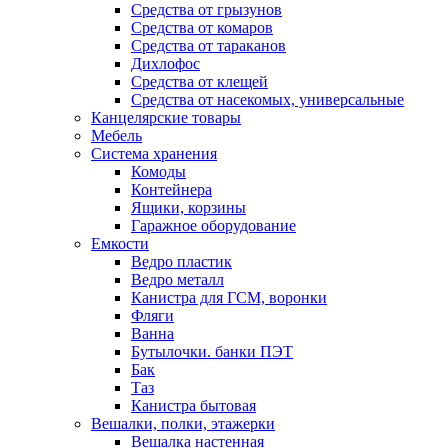
Средства от грызунов
Средства от комаров
Средства от тараканов
Дихлофос
Средства от клещей
Средства от насекомых, универсальные
Канцелярские товары
Мебель
Система хранения
Комоды
Контейнера
Ящики, корзины
Гаражное оборудование
Емкости
Ведро пластик
Ведро металл
Канистра для ГСМ, воронки
Фляги
Ванна
Бутылочки. банки ПЭТ
Бак
Таз
Канистра бытовая
Вешалки, полки, этажерки
Вешалка настенная