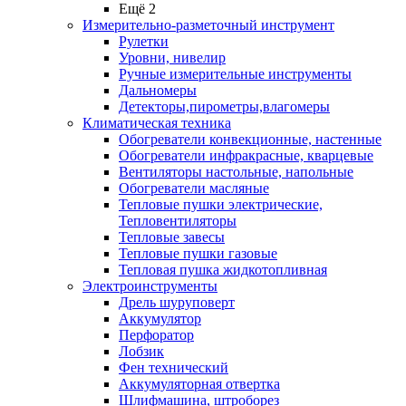
Ещё 2
Измерительно-разметочный инструмент
Рулетки
Уровни, нивелир
Ручные измерительные инструменты
Дальномеры
Детекторы,пирометры,влагомеры
Климатическая техника
Обогреватели конвекционные, настенные
Обогреватели инфракрасные, кварцевые
Вентиляторы настольные, напольные
Обогреватели масляные
Тепловые пушки электрические,
Тепловентиляторы
Тепловые завесы
Тепловые пушки газовые
Тепловая пушка жидкотопливная
Электроинструменты
Дрель шуруповерт
Аккумулятор
Перфоратор
Лобзик
Фен технический
Аккумуляторная отвертка
Шлифмашина, штроборез