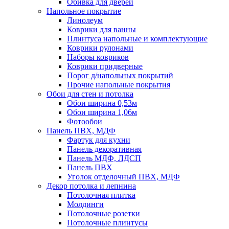
Обивка для дверей
Напольное покрытие
Линолеум
Коврики для ванны
Плинтуса напольные и комплектующие
Коврики рулонами
Наборы ковриков
Коврики придверные
Порог д/напольных покрытий
Прочие напольные покрытия
Обои для стен и потолка
Обои ширина 0,53м
Обои ширина 1,06м
Фотообои
Панель ПВХ, МДФ
Фартук для кухни
Панель декоративная
Панель МДФ, ЛДСП
Панель ПВХ
Уголок отделочный ПВХ, МДФ
Декор потолка и лепнина
Потолочная плитка
Молдинги
Потолочные розетки
Потолочные плинтусы