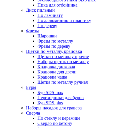
Пика для отбойника
Диск пильный
По ламинату
По аллюминию и пластику
По дереву
Фрезы
Шарошки
Фрезы по металлу
Фрезы по дереву
Щетки по металлу, крацовка
Щетки по металлу прочие
Наборы щеток по металлу
Крацовка дисковая
Крацовка для дрели
Крацовка чаша
Щетка по металлу ручная
Буры
Бур SDS max
Переходники для буров
Бур SDS plus
Наборы насадок для гравера
Сверла
По стеклу и керамике
Сверло по бетону