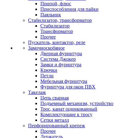
Припой, флюс
Приспособления для пайки
Паяльник
Стабилизатор, трансформатор
Стабилизатор
Трансформатор
Прочее
Пускатель, контактор, реле
Замочноскобяное
Дверная фурнитура
Система Джокер
Замки и фурнитура
Крючки
Петли
Мебельная фурнитура
Фурнитура для окон ПВХ
Такелаж
Цепь сварная
Подъемный механизм, устройство
Трос, канат оцинкованный
Комплектующие к тросу
Сетки металл
Перфорированный крепеж
Прочее
Держатель