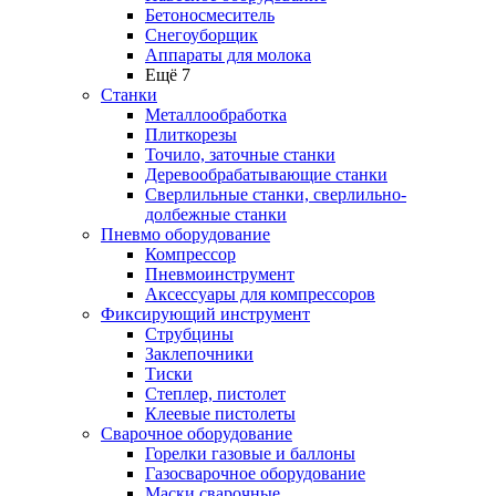
Бетоносмеситель
Снегоуборщик
Аппараты для молока
Ещё 7
Станки
Металлообработка
Плиткорезы
Точило, заточные станки
Деревообрабатывающие станки
Сверлильные станки, сверлильно-
долбежные станки
Пневмо оборудование
Компрессор
Пневмоинструмент
Аксессуары для компрессоров
Фиксирующий инструмент
Струбцины
Заклепочники
Тиски
Степлер, пистолет
Клеевые пистолеты
Сварочное оборудование
Горелки газовые и баллоны
Газосварочное оборудование
Маски сварочные