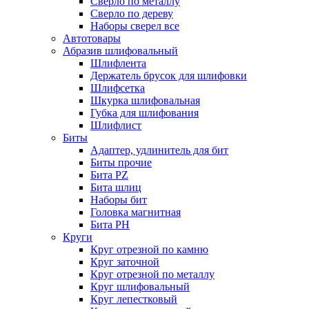
Сверло по металлу
Сверло по дереву
Наборы сверел все
Автотовары
Абразив шлифовальный
Шлифлента
Держатель брусок для шлифовки
Шлифсетка
Шкурка шлифовальная
Губка для шлифования
Шлифлист
Биты
Адаптер, удлинитель для бит
Биты прочие
Бита PZ
Бита шлиц
Наборы бит
Головка магнитная
Бита PH
Круги
Круг отрезной по камню
Круг заточной
Круг отрезной по металлу
Круг шлифовальный
Круг лепестковый