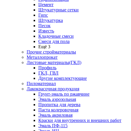
Цемент
Штукатурные сетки
Гипс
Штукатурка
Песок
Известь
Кладочные смеси
Смеси для пола
Ещё 3
Прочие стройматериалы
Металлопрокат
Листовые материалы(ГКЛ)
Профиль
ГКЛ, ГВЛ
Другие комплектующие
Пиломатериал
Лакокрасочная продукция
Грунт-эмаль по ржавчине
Эмаль аэрозольная
Пропитка для дерева
Паста колеровочная
Эмаль акриловая
Краски для внутренних и внешних работ
Эмаль ПФ-115
Эмаль НЦ