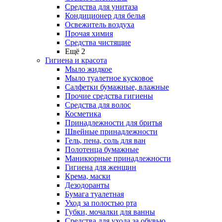
Средства для унитаза
Кондиционер для белья
Освежитель воздуха
Прочая химия
Средства чистящие
Ещё 2
Гигиена и красота
Мыло жидкое
Мыло туалетное кусковое
Салфетки бумажные, влажные
Прочие средства гигиены
Средства для волос
Косметика
Принадлежности для бритья
Швейные принадлежности
Гель, пена, соль для ван
Полотенца бумажные
Маникюрные принадлежности
Гигиена для женщин
Крема, маски
Дезодоранты
Бумага туалетная
Уход за полостью рта
Губки, мочалки для ванны
Средства для ухода за обувью