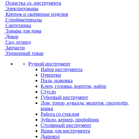
Оснастка эл. инструмента
Электротовары
Крепеж и скобянные изделия
Стройматериалы
Сантехника
Товары для дома
Декор
Сад, огород
Запчасти
Уцененный товар
Ручной инструмент
Набор инструмента
Отвертки
Пила, ножовка
Ключ, головка, вороток, набор
Стусло
Губцевый инструмент
Лом, топор, кувалда, молоток, гвоздодёр,
кирка
Работа со стеклом
Зубило, кернер, пробойник
Столярный инструмент
Ящик для инструмента
Дырокол