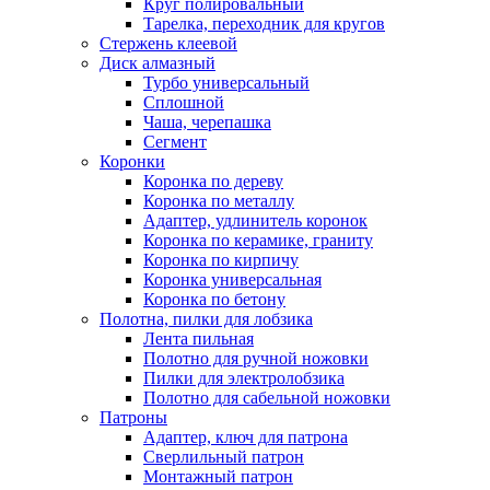
Круг полировальный
Тарелка, переходник для кругов
Стержень клеевой
Диск алмазный
Турбо универсальный
Сплошной
Чаша, черепашка
Сегмент
Коронки
Коронка по дереву
Коронка по металлу
Адаптер, удлинитель коронок
Коронка по керамике, граниту
Коронка по кирпичу
Коронка универсальная
Коронка по бетону
Полотна, пилки для лобзика
Лента пильная
Полотно для ручной ножовки
Пилки для электролобзика
Полотно для сабельной ножовки
Патроны
Адаптер, ключ для патрона
Сверлильный патрон
Монтажный патрон