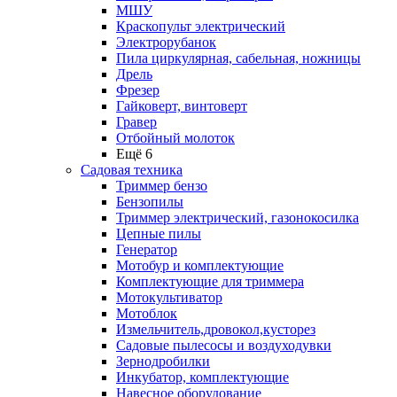
МШУ
Краскопульт электрический
Электрорубанок
Пила циркулярная, сабельная, ножницы
Дрель
Фрезер
Гайковерт, винтоверт
Гравер
Отбойный молоток
Ещё 6
Садовая техника
Триммер бензо
Бензопилы
Триммер электрический, газонокосилка
Цепные пилы
Генератор
Мотобур и комплектующие
Комплектующие для триммера
Мотокультиватор
Мотоблок
Измельчитель,дровокол,кусторез
Садовые пылесосы и воздуходувки
Зернодробилки
Инкубатор, комплектующие
Навесное оборудование