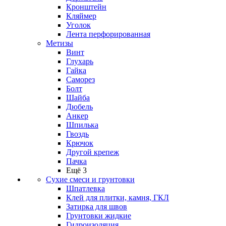
Кронштейн
Кляймер
Уголок
Лента перфорированная
Метизы
Винт
Глухарь
Гайка
Саморез
Болт
Шайба
Дюбель
Анкер
Шпилька
Гвоздь
Крючок
Другой крепеж
Пачка
Ещё 3
Сухие смеси и грунтовки
Шпатлевка
Клей для плитки, камня, ГКЛ
Затирка для швов
Грунтовки жидкие
Гидроизоляция