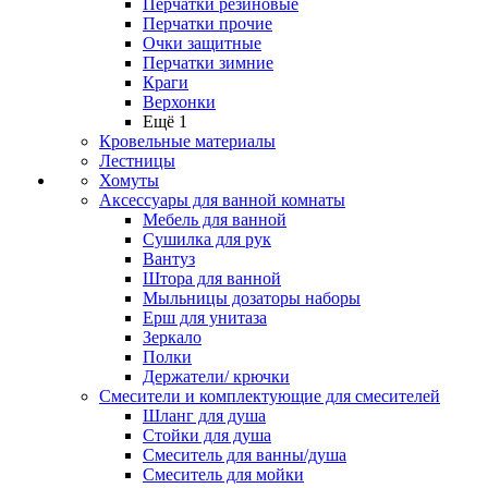
Перчатки резиновые
Перчатки прочие
Очки защитные
Перчатки зимние
Краги
Верхонки
Ещё 1
Кровельные материалы
Лестницы
Хомуты
Аксессуары для ванной комнаты
Мебель для ванной
Сушилка для рук
Вантуз
Штора для ванной
Мыльницы дозаторы наборы
Ерш для унитаза
Зеркало
Полки
Держатели/ крючки
Смесители и комплектующие для смесителей
Шланг для душа
Стойки для душа
Смеситель для ванны/душа
Смеситель для мойки