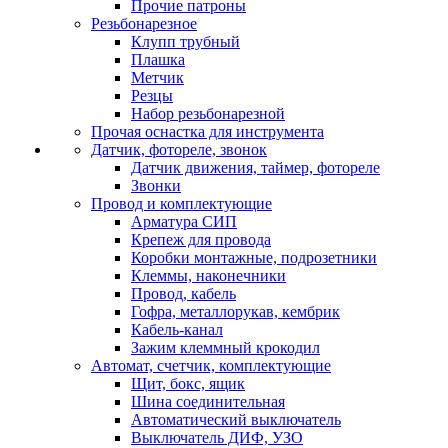
Прочие патроны
Резьбонарезное
Клупп трубный
Плашка
Метчик
Резцы
Набор резьбонарезной
Прочая оснастка для инструмента
Датчик, фотореле, звонок
Датчик движения, таймер, фотореле
Звонки
Провод и комплектующие
Арматура СИП
Крепеж для провода
Коробки монтажные, подрозетники
Клеммы, наконечники
Провод, кабель
Гофра, металлорукав, кембрик
Кабель-канал
Зажим клеммный крокодил
Автомат, счетчик, комплектующие
Щит, бокс, ящик
Шина соединительная
Автоматический выключатель
Выключатель ДИФ, УЗО