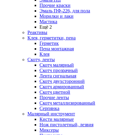
Прочие краски
Эмаль ПФ-226, для пола
Морилки и лаки
Мастика
Ещё 2
Реактивы
Клея, герметитки, пена
Герметик
Пена монтажная
Клея
Скотч, ленты
Скотч малярный
Скотч прозрачный
Лента сигнальная
Скотч двухсторонний
Скотч армированный
Скотч цветной
Прочие ленты
Скотч металлизированный
Серпянка
Малярный инструмент
Кисти малярные
Нож пистолетный, лезвия
Миксеры