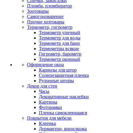
Спички, зажигалки
Пломба, пломбиратор
Зоотовары
Самогоноварение
Прочие хозтовары
Термометр, гигрометр
Термометр уличный
Термометр для воды
Термометр для бани
Термометры всякие
Гигрометр, барометр
Термометр оконный
Оформление окна
Карнизы для штор
Солнцезащитная пленка
Рулонные шторы
Декор для стен
Часы
Декоративные наклейки
Картины
Фоторамки
Пленка самоклеющаяся
Покрытия для мебели
Клеенка
Дермантин, винилкожа