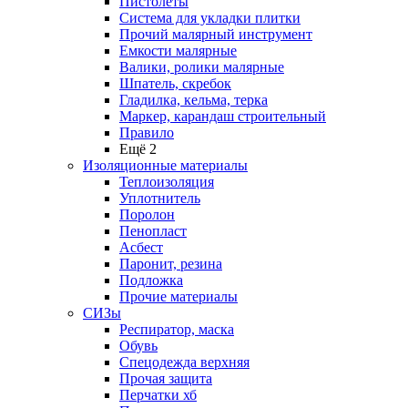
Пистолеты
Система для укладки плитки
Прочий малярный инструмент
Емкости малярные
Валики, ролики малярные
Шпатель, скребок
Гладилка, кельма, терка
Маркер, карандаш строительный
Правило
Ещё 2
Изоляционные материалы
Теплоизоляция
Уплотнитель
Поролон
Пенопласт
Асбест
Паронит, резина
Подложка
Прочие материалы
СИЗы
Респиратор, маска
Обувь
Спецодежда верхняя
Прочая защита
Перчатки хб