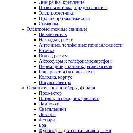
Дин-рейка, крепление
Плавкая вставка, предохранитель
Электросчетчики
Прочие принадлежности
Символы
Электромонтажные единицы
Выключатель
Накладки, рамки
Антенные, телефонные принадлежности
Розетка
Вилка, разъем
Аксессуары к телефонам(смартфон)
Переходник, тройник, разветвитель
Блок розетка+выключатель
Колодка, корпус
Шнуры электро
Осветительные приборы, фонари
Прожектор
Патрон, переходник для ламп
Лампочки
Светильники
Люстры
Фонари
Бра
Фурнитура для светильников, ламп