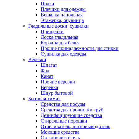
Полка
Плечики для одежды
Вешалка напольная
Этажерка, обувница
Гладильные доски, сушилки
Прищепки
Доска гладильная
Корзина для белья
Прочие принадлежности для стирки
Сушилка для одежды
Веревки
Шпагат
Фал
Канат
Прочие веревки
Веревка
Шнур бытовой
Бытовая химия
Средства для посуды
Средства для прочистки труб
Дезинфицирующие средства
Стиральные порошки
Отбеливатель, пятновыводитель
Моющие средства
Стеклоочиститель