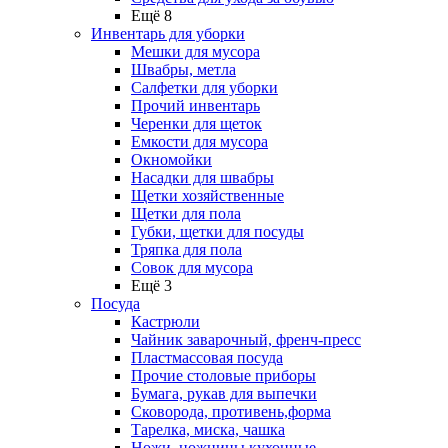
Ещё 8
Инвентарь для уборки
Мешки для мусора
Швабры, метла
Салфетки для уборки
Прочий инвентарь
Черенки для щеток
Емкости для мусора
Окномойки
Насадки для швабры
Щетки хозяйственные
Щетки для пола
Губки, щетки для посуды
Тряпка для пола
Совок для мусора
Ещё 3
Посуда
Кастрюли
Чайник заварочный, френч-пресс
Пластмассовая посуда
Прочие столовые приборы
Бумага, рукав для выпечки
Сковорода, противень,форма
Тарелка, миска, чашка
Ножи, ножницы кухонные