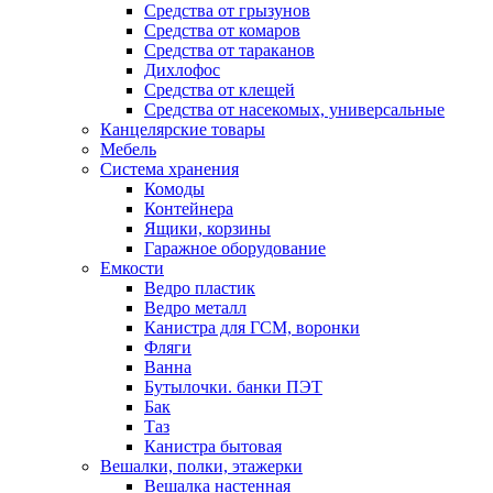
Средства от грызунов
Средства от комаров
Средства от тараканов
Дихлофос
Средства от клещей
Средства от насекомых, универсальные
Канцелярские товары
Мебель
Система хранения
Комоды
Контейнера
Ящики, корзины
Гаражное оборудование
Емкости
Ведро пластик
Ведро металл
Канистра для ГСМ, воронки
Фляги
Ванна
Бутылочки. банки ПЭТ
Бак
Таз
Канистра бытовая
Вешалки, полки, этажерки
Вешалка настенная