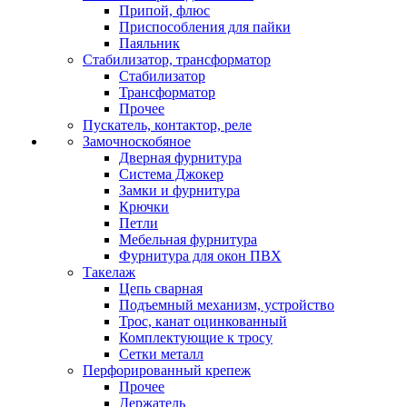
Припой, флюс
Приспособления для пайки
Паяльник
Стабилизатор, трансформатор
Стабилизатор
Трансформатор
Прочее
Пускатель, контактор, реле
Замочноскобяное
Дверная фурнитура
Система Джокер
Замки и фурнитура
Крючки
Петли
Мебельная фурнитура
Фурнитура для окон ПВХ
Такелаж
Цепь сварная
Подъемный механизм, устройство
Трос, канат оцинкованный
Комплектующие к тросу
Сетки металл
Перфорированный крепеж
Прочее
Держатель