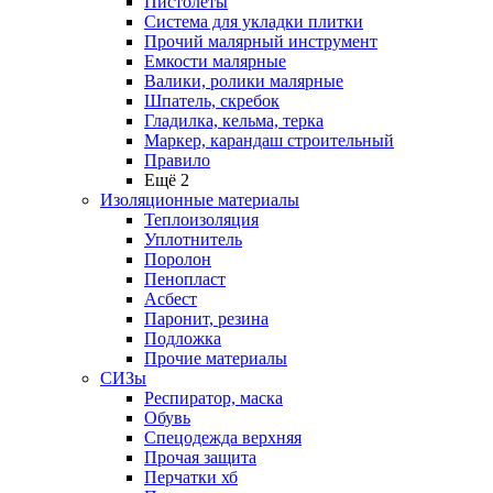
Пистолеты
Система для укладки плитки
Прочий малярный инструмент
Емкости малярные
Валики, ролики малярные
Шпатель, скребок
Гладилка, кельма, терка
Маркер, карандаш строительный
Правило
Ещё 2
Изоляционные материалы
Теплоизоляция
Уплотнитель
Поролон
Пенопласт
Асбест
Паронит, резина
Подложка
Прочие материалы
СИЗы
Респиратор, маска
Обувь
Спецодежда верхняя
Прочая защита
Перчатки хб