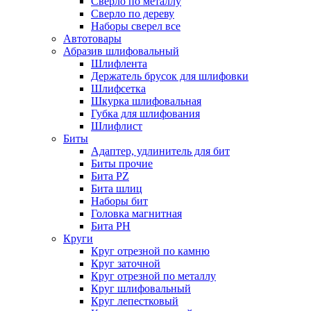
Сверло по металлу
Сверло по дереву
Наборы сверел все
Автотовары
Абразив шлифовальный
Шлифлента
Держатель брусок для шлифовки
Шлифсетка
Шкурка шлифовальная
Губка для шлифования
Шлифлист
Биты
Адаптер, удлинитель для бит
Биты прочие
Бита PZ
Бита шлиц
Наборы бит
Головка магнитная
Бита PH
Круги
Круг отрезной по камню
Круг заточной
Круг отрезной по металлу
Круг шлифовальный
Круг лепестковый