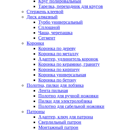
Круг полировальный
Тарелка, переходник для кругов
Стержень клеевой
Диск алмазный
Турбо универсальный
Сплошной
Чаша, черепашка
Сегмент
Коронки
Коронка по дереву
Коронка по металлу
Адаптер, удлинитель коронок
Коронка по керамике, граниту
Коронка по кирпичу
Коронка универсальная
Коронка по бетону
Полотна, пилки для лобзика
Лента пильная
Полотно для ручной ножовки
Пилки для электролобзика
Полотно для сабельной ножовки
Патроны
Адаптер, ключ для патрона
Сверлильный патрон
Монтажный патрон