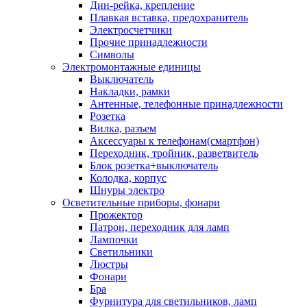
Дин-рейка, крепление
Плавкая вставка, предохранитель
Электросчетчики
Прочие принадлежности
Символы
Электромонтажные единицы
Выключатель
Накладки, рамки
Антенные, телефонные принадлежности
Розетка
Вилка, разъем
Аксессуары к телефонам(смартфон)
Переходник, тройник, разветвитель
Блок розетка+выключатель
Колодка, корпус
Шнуры электро
Осветительные приборы, фонари
Прожектор
Патрон, переходник для ламп
Лампочки
Светильники
Люстры
Фонари
Бра
Фурнитура для светильников, ламп