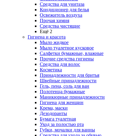
Средства для унитаза
Кондиционер для белья
Освежитель воздуха
Прочая химия
Средства чистящие
Ещё 2
Гигиена и красота
Мыло жидкое
Мыло туалетное кусковое
Салфетки бумажные, влажные
Прочие средства гигиены
Средства для волос
Косметика
Принадлежности для бритья
Швейные принадлежности
Гель, пена, соль для ван
Полотенца бумажные
Маникюрные принадлежности
Гигиена для женщин
Крема, маски
Дезодоранты
Бумага туалетная
Уход за полостью рта
Губки, мочалки для ванны
Средства для ухода за обувью