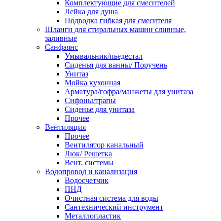
Комплектующие для смесителей
Лейка для душа
Подводка гибкая для смесителя
Шланги для стиральных машин сливные,
заливные
Санфаянс
Умывальник/пьедестал
Сиденья для ванны/ Поручень
Унитаз
Мойка кухонная
Арматура/гофра/манжеты для унитаза
Сифоны/трапы
Сиденье для унитаза
Прочее
Вентиляция
Прочее
Вентилятор канальный
Люк/ Решетка
Вент. системы
Водопровод и канализация
Водосчетчик
ПНД
Очистная система для воды
Сантехнический инструмент
Металлопластик