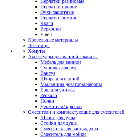
Перчатки резиновые
Перчатки прочие
Очки защитные
Перчатки зимние
Краги
Верхонки
Ещё 1
Кровельные материалы
Лестницы
Хомуты
Аксессуары для ванной комнаты
Мебель для ванной
Сушилка для рук
Вантуз
Штора для ванной
Мыльницы дозаторы наборы
Ерш для унитаза
Зеркало
Полки
Держатели/ крючки
Смесители и комплектующие для смесителей
Шланг для душа
Стойки для душа
Смеситель для ванны/душа
Смеситель для мойки