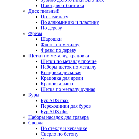
Пика для отбойника
Диск пильный
По ламинату
По аллюминию и пластику
По дереву
Фрезы
Шарошки
Фрезы по металлу
Фрезы по дереву
Щетки по металлу, крацовка
Щетки по металлу прочие
Наборы щеток по металлу
Крацовка дисковая
Крацовка для дрели
Крацовка чаша
Щетка по металлу ручная
Буры
Бур SDS max
Переходники для буров
Бур SDS plus
Наборы насадок для гравера
Сверла
По стеклу и керамике
Сверло по бетону