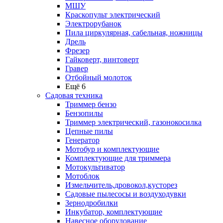
МШУ
Краскопульт электрический
Электрорубанок
Пила циркулярная, сабельная, ножницы
Дрель
Фрезер
Гайковерт, винтоверт
Гравер
Отбойный молоток
Ещё 6
Садовая техника
Триммер бензо
Бензопилы
Триммер электрический, газонокосилка
Цепные пилы
Генератор
Мотобур и комплектующие
Комплектующие для триммера
Мотокультиватор
Мотоблок
Измельчитель,дровокол,кусторез
Садовые пылесосы и воздуходувки
Зернодробилки
Инкубатор, комплектующие
Навесное оборудование