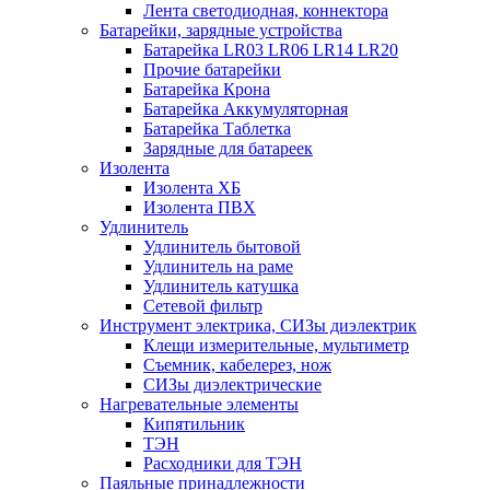
Лента светодиодная, коннектора
Батарейки, зарядные устройства
Батарейка LR03 LR06 LR14 LR20
Прочие батарейки
Батарейка Крона
Батарейка Аккумуляторная
Батарейка Таблетка
Зарядные для батареек
Изолента
Изолента ХБ
Изолента ПВХ
Удлинитель
Удлинитель бытовой
Удлинитель на раме
Удлинитель катушка
Сетевой фильтр
Инструмент электрика, СИЗы диэлектрик
Клещи измерительные, мультиметр
Съемник, кабелерез, нож
СИЗы диэлектрические
Нагревательные элементы
Кипятильник
ТЭН
Расходники для ТЭН
Паяльные принадлежности