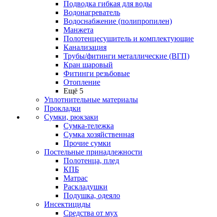
Подводка гибкая для воды
Водонагреватель
Водоснабжение (полипропилен)
Манжета
Полотенцесушитель и комплектующие
Канализация
Трубы/фитинги металлические (ВГП)
Кран шаровый
Фитинги резьбовые
Отопление
Ещё 5
Уплотнительные материалы
Прокладки
Сумки, рюкзаки
Сумка-тележка
Сумка хозяйственная
Прочие сумки
Постельные принадлежности
Полотенца, плед
КПБ
Матрас
Раскладушки
Подушка, одеяло
Инсектициды
Средства от мух