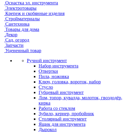
Оснастка эл. инструмента
Электротовары
Крепеж и скобянные изделия
Стройматериалы
Сантехника
Товары для дома
Декор
Сад, огород
Запчасти
Уцененный товар
Ручной инструмент
Набор инструмента
Отвертки
Пила, ножовка
Ключ, головка, вороток, набор
Стусло
Губцевый инструмент
Лом, топор, кувалда, молоток, гвоздодёр,
кирка
Работа со стеклом
Зубило, кернер, пробойник
Столярный инструмент
Ящик для инструмента
Дырокол