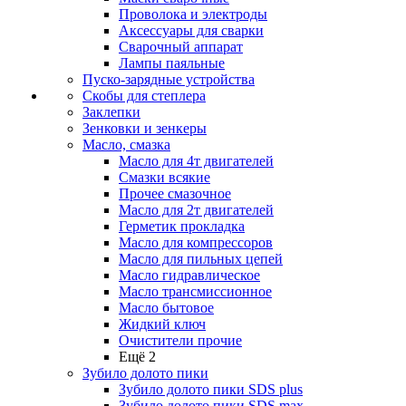
Проволока и электроды
Аксессуары для сварки
Сварочный аппарат
Лампы паяльные
Пуско-зарядные устройства
Скобы для степлера
Заклепки
Зенковки и зенкеры
Масло, смазка
Масло для 4т двигателей
Смазки всякие
Прочее смазочное
Масло для 2т двигателей
Герметик прокладка
Масло для компрессоров
Масло для пильных цепей
Масло гидравлическое
Масло трансмиссионное
Масло бытовое
Жидкий ключ
Очистители прочие
Ещё 2
Зубило долото пики
Зубило долото пики SDS plus
Зубило долото пики SDS max