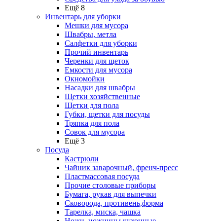
Ещё 8
Инвентарь для уборки
Мешки для мусора
Швабры, метла
Салфетки для уборки
Прочий инвентарь
Черенки для щеток
Емкости для мусора
Окномойки
Насадки для швабры
Щетки хозяйственные
Щетки для пола
Губки, щетки для посуды
Тряпка для пола
Совок для мусора
Ещё 3
Посуда
Кастрюли
Чайник заварочный, френч-пресс
Пластмассовая посуда
Прочие столовые приборы
Бумага, рукав для выпечки
Сковорода, противень,форма
Тарелка, миска, чашка
Ножи, ножницы кухонные