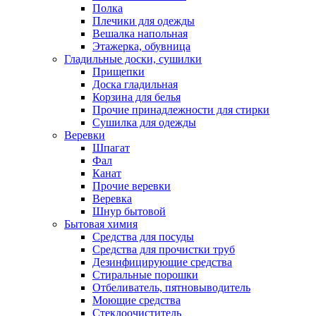
Полка
Плечики для одежды
Вешалка напольная
Этажерка, обувница
Гладильные доски, сушилки
Прищепки
Доска гладильная
Корзина для белья
Прочие принадлежности для стирки
Сушилка для одежды
Веревки
Шпагат
Фал
Канат
Прочие веревки
Веревка
Шнур бытовой
Бытовая химия
Средства для посуды
Средства для прочистки труб
Дезинфицирующие средства
Стиральные порошки
Отбеливатель, пятновыводитель
Моющие средства
Стеклоочиститель