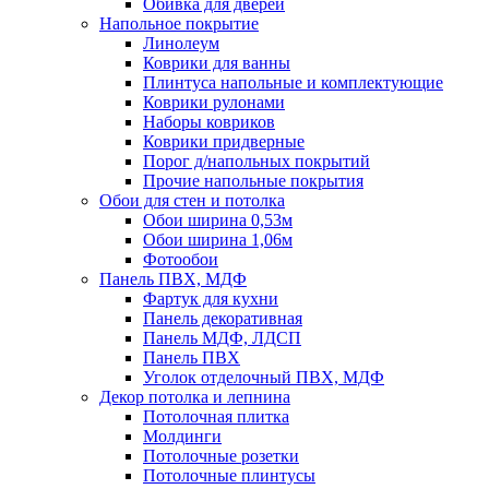
Обивка для дверей
Напольное покрытие
Линолеум
Коврики для ванны
Плинтуса напольные и комплектующие
Коврики рулонами
Наборы ковриков
Коврики придверные
Порог д/напольных покрытий
Прочие напольные покрытия
Обои для стен и потолка
Обои ширина 0,53м
Обои ширина 1,06м
Фотообои
Панель ПВХ, МДФ
Фартук для кухни
Панель декоративная
Панель МДФ, ЛДСП
Панель ПВХ
Уголок отделочный ПВХ, МДФ
Декор потолка и лепнина
Потолочная плитка
Молдинги
Потолочные розетки
Потолочные плинтусы