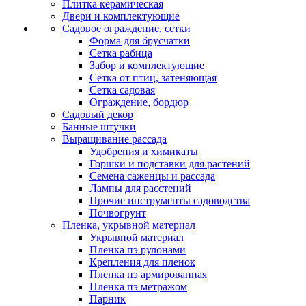
Плитка керамическая
Двери и комплектующие
Садовое ограждение, сетки
Форма для брусчатки
Сетка рабица
Забор и комплектующие
Сетка от птиц, затеняющая
Сетка садовая
Ограждение, бордюр
Садовый декор
Банные штучки
Выращивание рассада
Удобрения и химикаты
Горшки и подставки для растений
Семена саженцы и рассада
Лампы для расстений
Прочие инструменты садоводства
Почвогрунт
Пленка, укрывной материал
Укрывной материал
Пленка пэ рулонами
Крепления для пленок
Пленка пэ армированная
Пленка пэ метражом
Парник