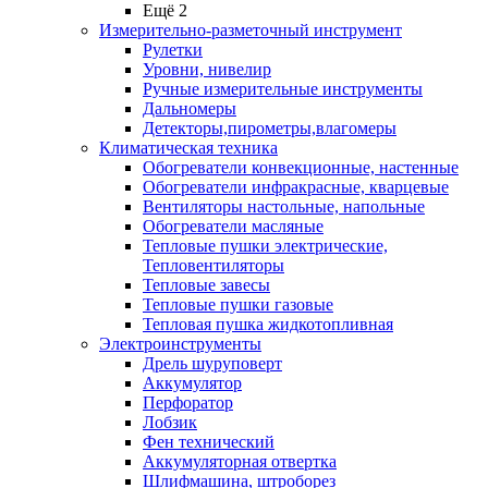
Ещё 2
Измерительно-разметочный инструмент
Рулетки
Уровни, нивелир
Ручные измерительные инструменты
Дальномеры
Детекторы,пирометры,влагомеры
Климатическая техника
Обогреватели конвекционные, настенные
Обогреватели инфракрасные, кварцевые
Вентиляторы настольные, напольные
Обогреватели масляные
Тепловые пушки электрические,
Тепловентиляторы
Тепловые завесы
Тепловые пушки газовые
Тепловая пушка жидкотопливная
Электроинструменты
Дрель шуруповерт
Аккумулятор
Перфоратор
Лобзик
Фен технический
Аккумуляторная отвертка
Шлифмашина, штроборез