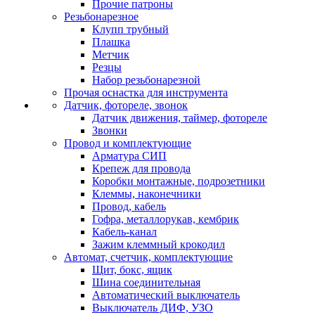
Прочие патроны
Резьбонарезное
Клупп трубный
Плашка
Метчик
Резцы
Набор резьбонарезной
Прочая оснастка для инструмента
Датчик, фотореле, звонок
Датчик движения, таймер, фотореле
Звонки
Провод и комплектующие
Арматура СИП
Крепеж для провода
Коробки монтажные, подрозетники
Клеммы, наконечники
Провод, кабель
Гофра, металлорукав, кембрик
Кабель-канал
Зажим клеммный крокодил
Автомат, счетчик, комплектующие
Щит, бокс, ящик
Шина соединительная
Автоматический выключатель
Выключатель ДИФ, УЗО