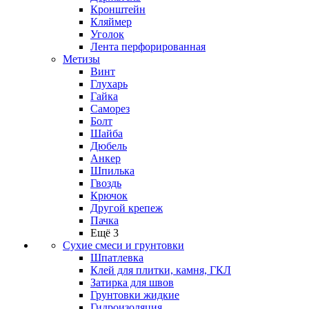
Кронштейн
Кляймер
Уголок
Лента перфорированная
Метизы
Винт
Глухарь
Гайка
Саморез
Болт
Шайба
Дюбель
Анкер
Шпилька
Гвоздь
Крючок
Другой крепеж
Пачка
Ещё 3
Сухие смеси и грунтовки
Шпатлевка
Клей для плитки, камня, ГКЛ
Затирка для швов
Грунтовки жидкие
Гидроизоляция