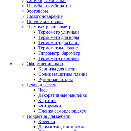
Спички, зажигалки
Пломба, пломбиратор
Зоотовары
Самогоноварение
Прочие хозтовары
Термометр, гигрометр
Термометр уличный
Термометр для воды
Термометр для бани
Термометры всякие
Гигрометр, барометр
Термометр оконный
Оформление окна
Карнизы для штор
Солнцезащитная пленка
Рулонные шторы
Декор для стен
Часы
Декоративные наклейки
Картины
Фоторамки
Пленка самоклеющаяся
Покрытия для мебели
Клеенка
Дермантин, винилкожа