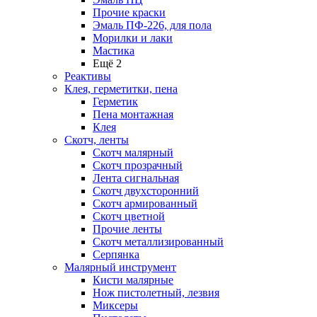
Прочие краски
Эмаль ПФ-226, для пола
Морилки и лаки
Мастика
Ещё 2
Реактивы
Клея, герметитки, пена
Герметик
Пена монтажная
Клея
Скотч, ленты
Скотч малярный
Скотч прозрачный
Лента сигнальная
Скотч двухсторонний
Скотч армированный
Скотч цветной
Прочие ленты
Скотч металлизированный
Серпянка
Малярный инструмент
Кисти малярные
Нож пистолетный, лезвия
Миксеры