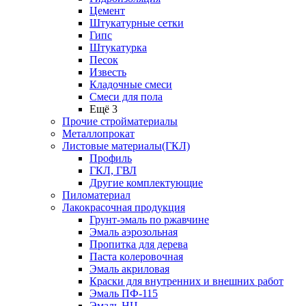
Цемент
Штукатурные сетки
Гипс
Штукатурка
Песок
Известь
Кладочные смеси
Смеси для пола
Ещё 3
Прочие стройматериалы
Металлопрокат
Листовые материалы(ГКЛ)
Профиль
ГКЛ, ГВЛ
Другие комплектующие
Пиломатериал
Лакокрасочная продукция
Грунт-эмаль по ржавчине
Эмаль аэрозольная
Пропитка для дерева
Паста колеровочная
Эмаль акриловая
Краски для внутренних и внешних работ
Эмаль ПФ-115
Эмаль НЦ