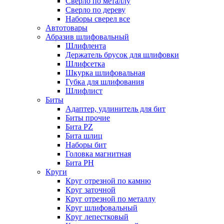
Сверло по металлу
Сверло по дереву
Наборы сверел все
Автотовары
Абразив шлифовальный
Шлифлента
Держатель брусок для шлифовки
Шлифсетка
Шкурка шлифовальная
Губка для шлифования
Шлифлист
Биты
Адаптер, удлинитель для бит
Биты прочие
Бита PZ
Бита шлиц
Наборы бит
Головка магнитная
Бита PH
Круги
Круг отрезной по камню
Круг заточной
Круг отрезной по металлу
Круг шлифовальный
Круг лепестковый