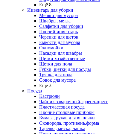
Ещё 8
Инвентарь для уборки
Мешки для мусора
Швабры, метла
Салфетки для уборки
Прочий инвентарь
Черенки для щеток
Емкости для мусора
Окномойки
Насадки для швабры
Щетки хозяйственные
Щетки для пола
Губки, щетки для посуды
Тряпка для пола
Совок для мусора
Ещё 3
Посуда
Кастрюли
Чайник заварочный, френч-пресс
Пластмассовая посуда
Прочие столовые приборы
Бумага, рукав для выпечки
Сковорода, противень,форма
Тарелка, миска, чашка
Ножи, ножницы кухонные