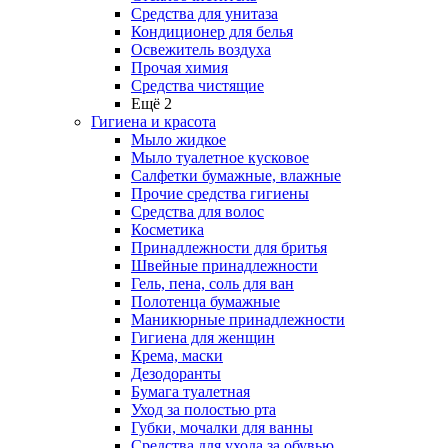
Средства для унитаза
Кондиционер для белья
Освежитель воздуха
Прочая химия
Средства чистящие
Ещё 2
Гигиена и красота
Мыло жидкое
Мыло туалетное кусковое
Салфетки бумажные, влажные
Прочие средства гигиены
Средства для волос
Косметика
Принадлежности для бритья
Швейные принадлежности
Гель, пена, соль для ван
Полотенца бумажные
Маникюрные принадлежности
Гигиена для женщин
Крема, маски
Дезодоранты
Бумага туалетная
Уход за полостью рта
Губки, мочалки для ванны
Средства для ухода за обувью