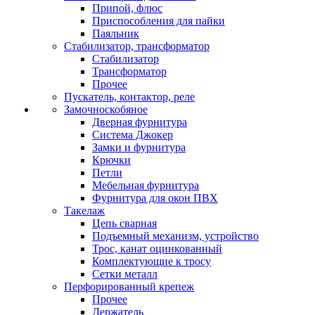
Припой, флюс
Приспособления для пайки
Паяльник
Стабилизатор, трансформатор
Стабилизатор
Трансформатор
Прочее
Пускатель, контактор, реле
Замочноскобяное
Дверная фурнитура
Система Джокер
Замки и фурнитура
Крючки
Петли
Мебельная фурнитура
Фурнитура для окон ПВХ
Такелаж
Цепь сварная
Подъемный механизм, устройство
Трос, канат оцинкованный
Комплектующие к тросу
Сетки металл
Перфорированный крепеж
Прочее
Держатель