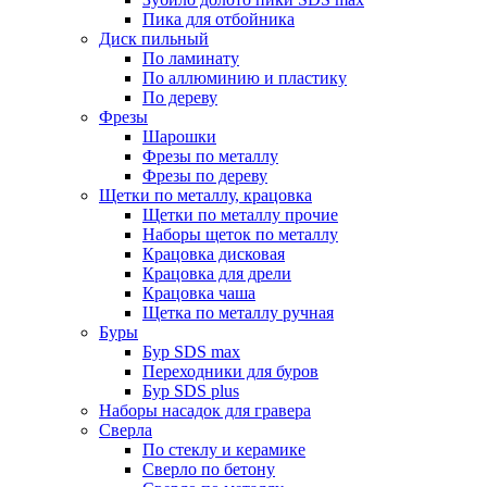
Пика для отбойника
Диск пильный
По ламинату
По аллюминию и пластику
По дереву
Фрезы
Шарошки
Фрезы по металлу
Фрезы по дереву
Щетки по металлу, крацовка
Щетки по металлу прочие
Наборы щеток по металлу
Крацовка дисковая
Крацовка для дрели
Крацовка чаша
Щетка по металлу ручная
Буры
Бур SDS max
Переходники для буров
Бур SDS plus
Наборы насадок для гравера
Сверла
По стеклу и керамике
Сверло по бетону