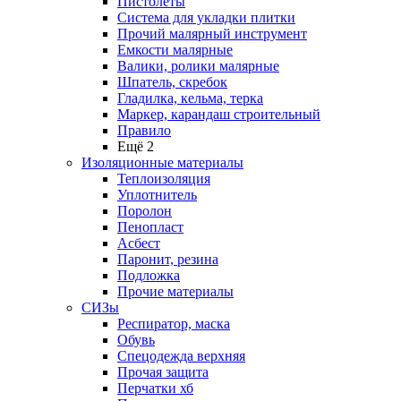
Пистолеты
Система для укладки плитки
Прочий малярный инструмент
Емкости малярные
Валики, ролики малярные
Шпатель, скребок
Гладилка, кельма, терка
Маркер, карандаш строительный
Правило
Ещё 2
Изоляционные материалы
Теплоизоляция
Уплотнитель
Поролон
Пенопласт
Асбест
Паронит, резина
Подложка
Прочие материалы
СИЗы
Респиратор, маска
Обувь
Спецодежда верхняя
Прочая защита
Перчатки хб