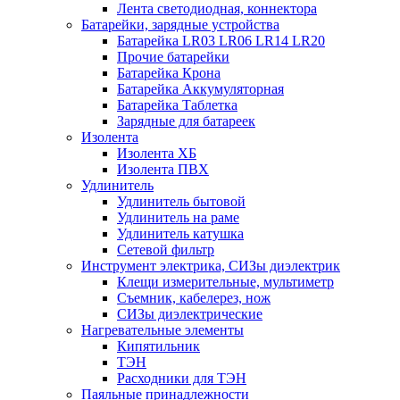
Лента светодиодная, коннектора
Батарейки, зарядные устройства
Батарейка LR03 LR06 LR14 LR20
Прочие батарейки
Батарейка Крона
Батарейка Аккумуляторная
Батарейка Таблетка
Зарядные для батареек
Изолента
Изолента ХБ
Изолента ПВХ
Удлинитель
Удлинитель бытовой
Удлинитель на раме
Удлинитель катушка
Сетевой фильтр
Инструмент электрика, СИЗы диэлектрик
Клещи измерительные, мультиметр
Съемник, кабелерез, нож
СИЗы диэлектрические
Нагревательные элементы
Кипятильник
ТЭН
Расходники для ТЭН
Паяльные принадлежности