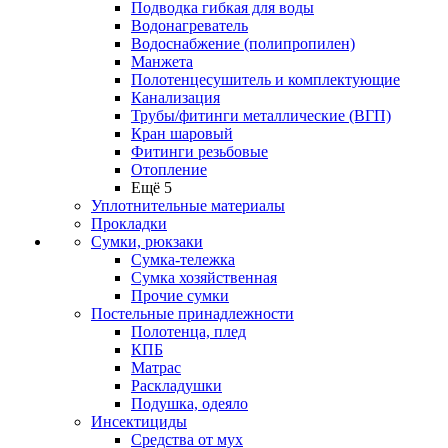
Подводка гибкая для воды
Водонагреватель
Водоснабжение (полипропилен)
Манжета
Полотенцесушитель и комплектующие
Канализация
Трубы/фитинги металлические (ВГП)
Кран шаровый
Фитинги резьбовые
Отопление
Ещё 5
Уплотнительные материалы
Прокладки
Сумки, рюкзаки
Сумка-тележка
Сумка хозяйственная
Прочие сумки
Постельные принадлежности
Полотенца, плед
КПБ
Матрас
Раскладушки
Подушка, одеяло
Инсектициды
Средства от мух