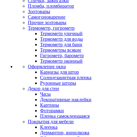
Спички, зажигалки
Пломба, пломбиратор
Зоотовары
Самогоноварение
Прочие хозтовары
Термометр, гигрометр
Термометр уличный
Термометр для воды
Термометр для бани
Термометры всякие
Гигрометр, барометр
Термометр оконный
Оформление окна
Карнизы для штор
Солнцезащитная пленка
Рулонные шторы
Декор для стен
Часы
Декоративные наклейки
Картины
Фоторамки
Пленка самоклеющаяся
Покрытия для мебели
Клеенка
Дермантин, винилкожа