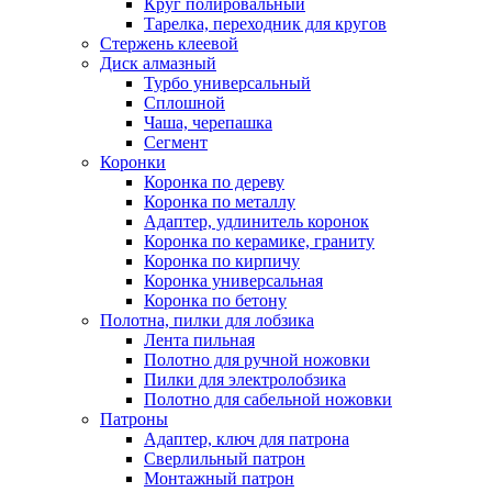
Круг полировальный
Тарелка, переходник для кругов
Стержень клеевой
Диск алмазный
Турбо универсальный
Сплошной
Чаша, черепашка
Сегмент
Коронки
Коронка по дереву
Коронка по металлу
Адаптер, удлинитель коронок
Коронка по керамике, граниту
Коронка по кирпичу
Коронка универсальная
Коронка по бетону
Полотна, пилки для лобзика
Лента пильная
Полотно для ручной ножовки
Пилки для электролобзика
Полотно для сабельной ножовки
Патроны
Адаптер, ключ для патрона
Сверлильный патрон
Монтажный патрон