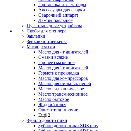
Проволока и электроды
Аксессуары для сварки
Сварочный аппарат
Лампы паяльные
Пуско-зарядные устройства
Скобы для степлера
Заклепки
Зенковки и зенкеры
Масло, смазка
Масло для 4т двигателей
Смазки всякие
Прочее смазочное
Масло для 2т двигателей
Герметик прокладка
Масло для компрессоров
Масло для пильных цепей
Масло гидравлическое
Масло трансмиссионное
Масло бытовое
Жидкий ключ
Очистители прочие
Ещё 2
Зубило долото пики
Зубило долото пики SDS plus
Зубило долото пики SDS max