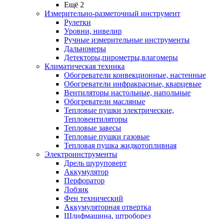
Ещё 2
Измерительно-разметочный инструмент
Рулетки
Уровни, нивелир
Ручные измерительные инструменты
Дальномеры
Детекторы,пирометры,влагомеры
Климатическая техника
Обогреватели конвекционные, настенные
Обогреватели инфракрасные, кварцевые
Вентиляторы настольные, напольные
Обогреватели масляные
Тепловые пушки электрические,
Тепловентиляторы
Тепловые завесы
Тепловые пушки газовые
Тепловая пушка жидкотопливная
Электроинструменты
Дрель шуруповерт
Аккумулятор
Перфоратор
Лобзик
Фен технический
Аккумуляторная отвертка
Шлифмашина, штроборез