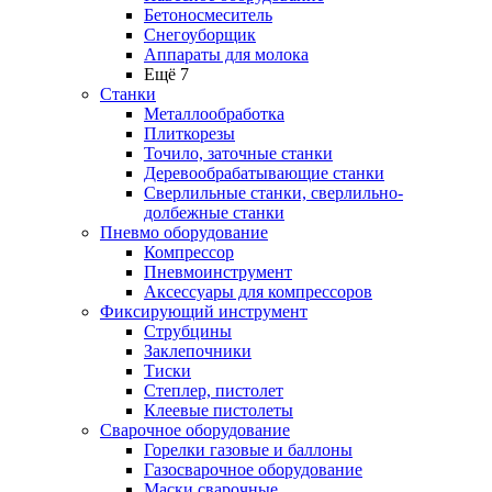
Бетоносмеситель
Снегоуборщик
Аппараты для молока
Ещё 7
Станки
Металлообработка
Плиткорезы
Точило, заточные станки
Деревообрабатывающие станки
Сверлильные станки, сверлильно-
долбежные станки
Пневмо оборудование
Компрессор
Пневмоинструмент
Аксессуары для компрессоров
Фиксирующий инструмент
Струбцины
Заклепочники
Тиски
Степлер, пистолет
Клеевые пистолеты
Сварочное оборудование
Горелки газовые и баллоны
Газосварочное оборудование
Маски сварочные