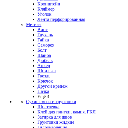
Кронштейн
Кляймер
Уголок
Лента перфорированная
Метизы
Винт
Глухарь
Гайка
Саморез
Болт
Шайба
Дюбель
Анкер
Шпилька
Гвоздь
Крючок
Другой крепеж
Пачка
Ещё 3
Сухие смеси и грунтовки
Шпатлевка
Клей для плитки, камня, ГКЛ
Затирка для швов
Грунтовки жидкие
Гидроизоляция