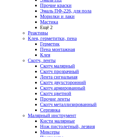
Прочие краски
Эмаль ПФ-226, для пола
Морилки и лаки
Мастика
Ещё 2
Реактивы
Клея, герметитки, пена
Герметик
Пена монтажная
Клея
Скотч, ленты
Скотч малярный
Скотч прозрачный
Лента сигнальная
Скотч двухсторонний
Скотч армированный
Скотч цветной
Прочие ленты
Скотч металлизированный
Серпянка
Малярный инструмент
Кисти малярные
Нож пистолетный, лезвия
Миксеры