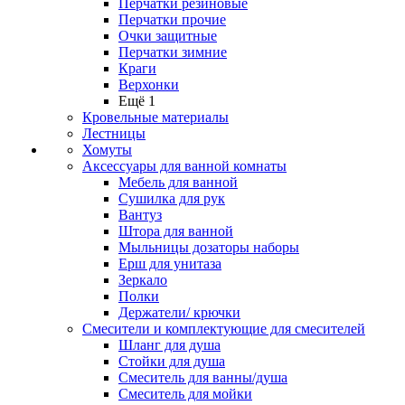
Перчатки резиновые
Перчатки прочие
Очки защитные
Перчатки зимние
Краги
Верхонки
Ещё 1
Кровельные материалы
Лестницы
Хомуты
Аксессуары для ванной комнаты
Мебель для ванной
Сушилка для рук
Вантуз
Штора для ванной
Мыльницы дозаторы наборы
Ерш для унитаза
Зеркало
Полки
Держатели/ крючки
Смесители и комплектующие для смесителей
Шланг для душа
Стойки для душа
Смеситель для ванны/душа
Смеситель для мойки