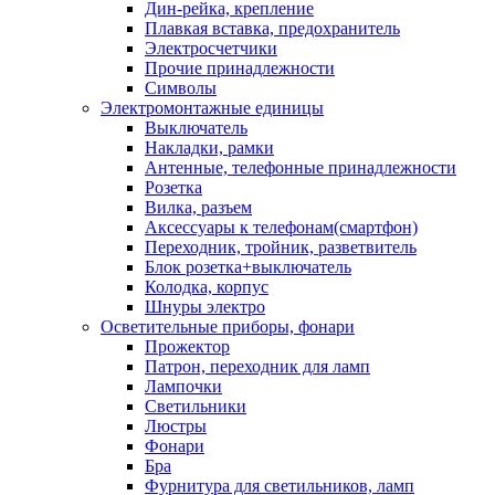
Дин-рейка, крепление
Плавкая вставка, предохранитель
Электросчетчики
Прочие принадлежности
Символы
Электромонтажные единицы
Выключатель
Накладки, рамки
Антенные, телефонные принадлежности
Розетка
Вилка, разъем
Аксессуары к телефонам(смартфон)
Переходник, тройник, разветвитель
Блок розетка+выключатель
Колодка, корпус
Шнуры электро
Осветительные приборы, фонари
Прожектор
Патрон, переходник для ламп
Лампочки
Светильники
Люстры
Фонари
Бра
Фурнитура для светильников, ламп