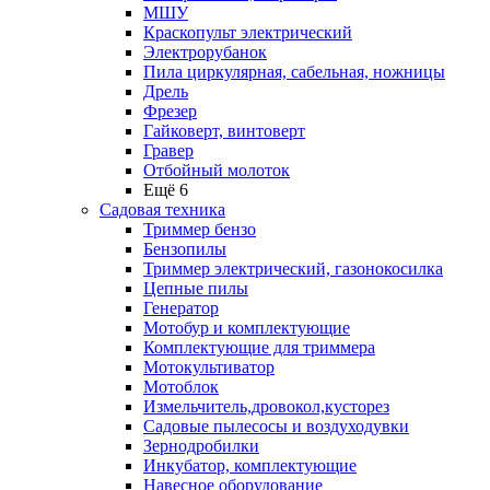
МШУ
Краскопульт электрический
Электрорубанок
Пила циркулярная, сабельная, ножницы
Дрель
Фрезер
Гайковерт, винтоверт
Гравер
Отбойный молоток
Ещё 6
Садовая техника
Триммер бензо
Бензопилы
Триммер электрический, газонокосилка
Цепные пилы
Генератор
Мотобур и комплектующие
Комплектующие для триммера
Мотокультиватор
Мотоблок
Измельчитель,дровокол,кусторез
Садовые пылесосы и воздуходувки
Зернодробилки
Инкубатор, комплектующие
Навесное оборудование