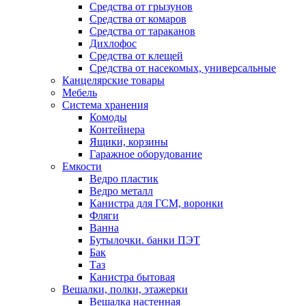
Средства от грызунов
Средства от комаров
Средства от тараканов
Дихлофос
Средства от клещей
Средства от насекомых, универсальные
Канцелярские товары
Мебель
Система хранения
Комоды
Контейнера
Ящики, корзины
Гаражное оборудование
Емкости
Ведро пластик
Ведро металл
Канистра для ГСМ, воронки
Фляги
Ванна
Бутылочки. банки ПЭТ
Бак
Таз
Канистра бытовая
Вешалки, полки, этажерки
Вешалка настенная