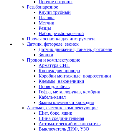
Прочие патроны
Резьбонарезное
Клупп трубный
Плашка
Метчик
Резцы
Набор резьбонарезной
Прочая оснастка для инструмента
Датчик, фотореле, звонок
Датчик движения, таймер, фотореле
Звонки
Провод и комплектующие
Арматура СИП
Крепеж для провода
Коробки монтажные, подрозетники
Клеммы, наконечники
Провод, кабель
Гофра, металлорукав, кембрик
Кабель-канал
Зажим клеммный крокодил
Автомат, счетчик, комплектующие
Щит, бокс, ящик
Шина соединительная
Автоматический выключатель
Выключатель ДИФ, УЗО