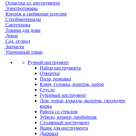
Оснастка эл. инструмента
Электротовары
Крепеж и скобянные изделия
Стройматериалы
Сантехника
Товары для дома
Декор
Сад, огород
Запчасти
Уцененный товар
Ручной инструмент
Набор инструмента
Отвертки
Пила, ножовка
Ключ, головка, вороток, набор
Стусло
Губцевый инструмент
Лом, топор, кувалда, молоток, гвоздодёр,
кирка
Работа со стеклом
Зубило, кернер, пробойник
Столярный инструмент
Ящик для инструмента
Дырокол