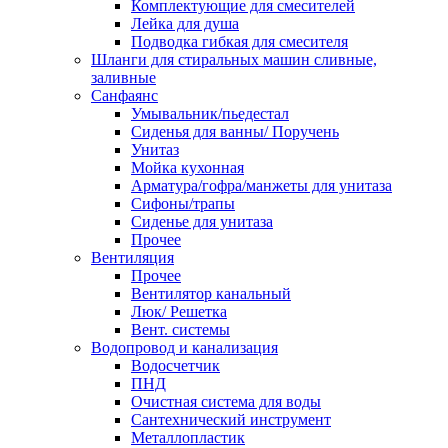
Комплектующие для смесителей
Лейка для душа
Подводка гибкая для смесителя
Шланги для стиральных машин сливные,
заливные
Санфаянс
Умывальник/пьедестал
Сиденья для ванны/ Поручень
Унитаз
Мойка кухонная
Арматура/гофра/манжеты для унитаза
Сифоны/трапы
Сиденье для унитаза
Прочее
Вентиляция
Прочее
Вентилятор канальный
Люк/ Решетка
Вент. системы
Водопровод и канализация
Водосчетчик
ПНД
Очистная система для воды
Сантехнический инструмент
Металлопластик