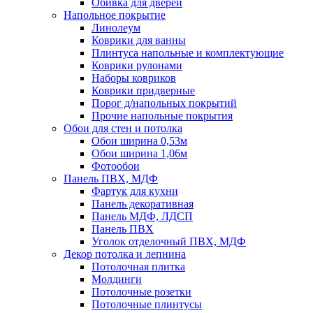
Обивка для дверей
Напольное покрытие
Линолеум
Коврики для ванны
Плинтуса напольные и комплектующие
Коврики рулонами
Наборы ковриков
Коврики придверные
Порог д/напольных покрытий
Прочие напольные покрытия
Обои для стен и потолка
Обои ширина 0,53м
Обои ширина 1,06м
Фотообои
Панель ПВХ, МДФ
Фартук для кухни
Панель декоративная
Панель МДФ, ЛДСП
Панель ПВХ
Уголок отделочный ПВХ, МДФ
Декор потолка и лепнина
Потолочная плитка
Молдинги
Потолочные розетки
Потолочные плинтусы