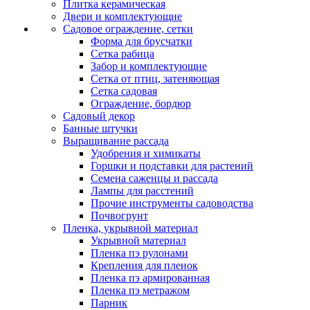
Плитка керамическая
Двери и комплектующие
Садовое ограждение, сетки
Форма для брусчатки
Сетка рабица
Забор и комплектующие
Сетка от птиц, затеняющая
Сетка садовая
Ограждение, бордюр
Садовый декор
Банные штучки
Выращивание рассада
Удобрения и химикаты
Горшки и подставки для растений
Семена саженцы и рассада
Лампы для расстений
Прочие инструменты садоводства
Почвогрунт
Пленка, укрывной материал
Укрывной материал
Пленка пэ рулонами
Крепления для пленок
Пленка пэ армированная
Пленка пэ метражом
Парник