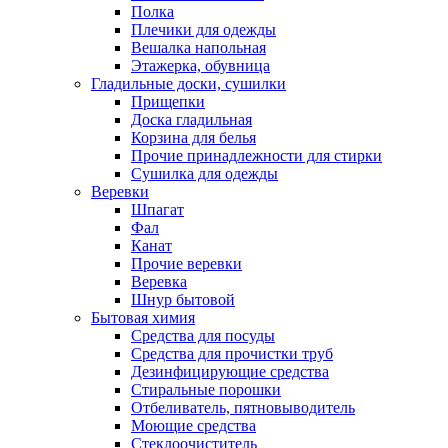
Полка
Плечики для одежды
Вешалка напольная
Этажерка, обувница
Гладильные доски, сушилки
Прищепки
Доска гладильная
Корзина для белья
Прочие принадлежности для стирки
Сушилка для одежды
Веревки
Шпагат
Фал
Канат
Прочие веревки
Веревка
Шнур бытовой
Бытовая химия
Средства для посуды
Средства для прочистки труб
Дезинфицирующие средства
Стиральные порошки
Отбеливатель, пятновыводитель
Моющие средства
Стеклоочиститель