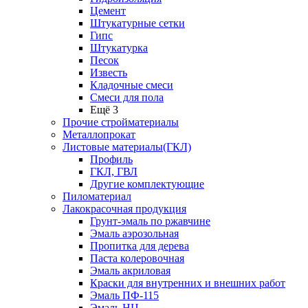
Цемент
Штукатурные сетки
Гипс
Штукатурка
Песок
Известь
Кладочные смеси
Смеси для пола
Ещё 3
Прочие стройматериалы
Металлопрокат
Листовые материалы(ГКЛ)
Профиль
ГКЛ, ГВЛ
Другие комплектующие
Пиломатериал
Лакокрасочная продукция
Грунт-эмаль по ржавчине
Эмаль аэрозольная
Пропитка для дерева
Паста колеровочная
Эмаль акриловая
Краски для внутренних и внешних работ
Эмаль ПФ-115
Эмаль НЦ